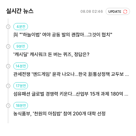
실시간 뉴스
08.08 02:46
UPDATE
4분전
與 "'하늘이법' 여야 공동 발의 괜찮아…그것이 협치"
9분전
'캐시딜' 캐시워크 돈 버는 퀴즈, 정답은?
14분전
관세전쟁 '엔드게임' 윤곽 나오나…한국 新통상정책 교두보 활
용해야
17분전
섬유패션 글로벌 경쟁력 키운다…산업부 15개 과제 180억 지
원
18분전
농식품부, '천원의 아침밥' 참여 200개 대학 선정