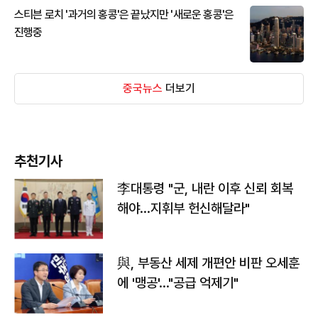
스티븐 로치 '과거의 홍콩'은 끝났지만 '새로운 홍콩'은
진행중
중국뉴스
더보기
추천기사
李대통령 "군, 내란 이후 신뢰 회복
해야…지휘부 헌신해달라"
與, 부동산 세제 개편안 비판 오세훈
에 '맹공'…"공급 억제기"