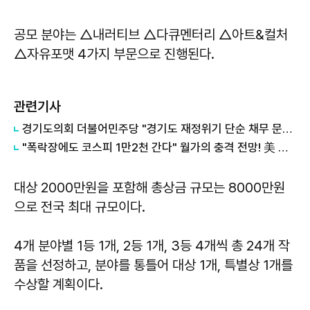
공모 분야는 △내러티브 △다큐멘터리 △아트&컬처
△자유포맷 4가지 부문으로 진행된다.
관련기사
경기도의회 더불어민주당 "경기도 재정위기 단순 채무 문제 아냐"...세수체계 개편 논의
"폭락장에도 코스피 1만2천 간다" 월가의 충격 전망! 美 반도체 15% 관세 폭탄·7조 빚 경기도 세수 전쟁까지
대상 2000만원을 포함해 총상금 규모는 8000만원
으로 전국 최대 규모이다.
4개 분야별 1등 1개, 2등 1개, 3등 4개씩 총 24개 작
품을 선정하고, 분야를 통틀어 대상 1개, 특별상 1개를
수상할 계획이다.