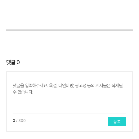
댓글
0
0
/ 300
등록