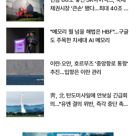
채권시장 '큰손' 됐다…최대 40조 투
자
"메모리 월 넘을 해법은 HBF"…구글
도 주목한 차세대 AI 메모리
이란·오만, 호르무즈 '중앙항로 통항'
추진…입항은 이란 관리
靑, 北 탄도미사일에 안보실 긴급회
의…"유엔 결의 위반, 즉각 중단 촉
구"