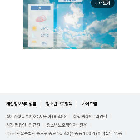
더보기
arrow_forward_ios
Mute
개인정보처리방침
청소년보호정책
사이트맵
정기간행등록번호 : 서울 아 00493
회장·발행인 : 곽영길
사장·편집인 : 임규진
청소년보호책임자 : 전운
주소 : 서울특별시 종로구 종로 1길 42(수송동 146-1) 이마빌딩 11층