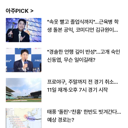
아주PICK >
"속옷 빨고 졸업식까지"…근육병 학
생 돌본 공익, 코미디언 김규원이었
다
"경솔한 언행 깊이 반성"…고개 숙인
신동엽, 무슨 일이길래?
프로야구, 주말까지 전 경기 취소…
11일 재개·오후 7시 경기 시작
태풍 '돌핀'·'찬홈' 한반도 빗겨간다…
예상 경로는?