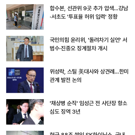
합수본, 선관위 9곳 추가 압색…강남
·서초도 '투표율 허위 입력' 정황
국민의힘 윤리위, '돌려차기 실언' 서
범수·진종오 징계절차 개시
위성락, 스틸 美대사와 상견례…한미
관계 발전 논의
'채상병 순직' 임성근 전 사단장 항소
심도 징역 3년
현금 88조 쌓인 SK하이닉스, 국내