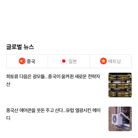
글로벌 뉴스
중국
일본
베트남
희토류 다음은 광모듈…중국이 움켜쥔 새로운 전략자
산
중국산 에어콘을 웃돈 주고 산다...유럽 열광시킨 메이
디