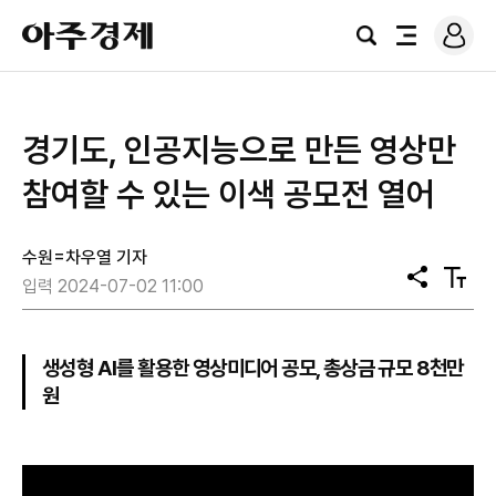
로
아
그
검
전
주
인
색
체
경
메
제
뉴
경기도, 인공지능으로 만든 영상만
참여할 수 있는 이색 공모전 열어
수원=차우열 기자
공
텍
입력 2024-07-02 11:00
유
스
트
크
기
생성형 AI를 활용한 영상미디어 공모, 총상금 규모 8천만
원