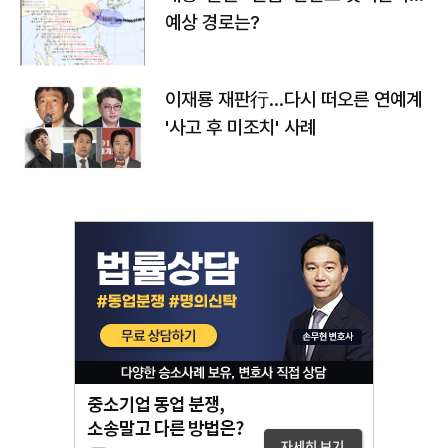
예상 경로는?
이재룡 재판行…다시 떠오른 연예계
'사고 후 미조치' 사례