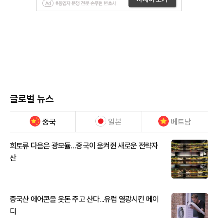
글로벌 뉴스
중국
일본
베트남
희토류 다음은 광모듈…중국이 움켜쥔 새로운 전략자
산
중국산 에어콘을 웃돈 주고 산다...유럽 열광시킨 메이
디