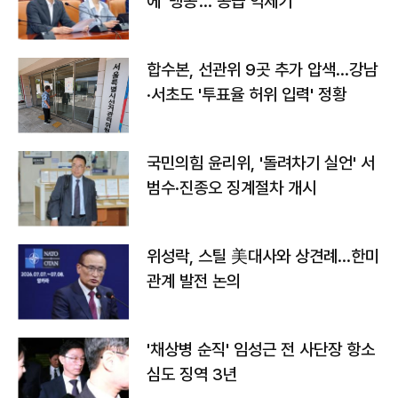
에 '맹공'…"공급 억제기"
합수본, 선관위 9곳 추가 압색…강남
·서초도 '투표율 허위 입력' 정황
국민의힘 윤리위, '돌려차기 실언' 서
범수·진종오 징계절차 개시
위성락, 스틸 美대사와 상견례…한미
관계 발전 논의
'채상병 순직' 임성근 전 사단장 항소
심도 징역 3년