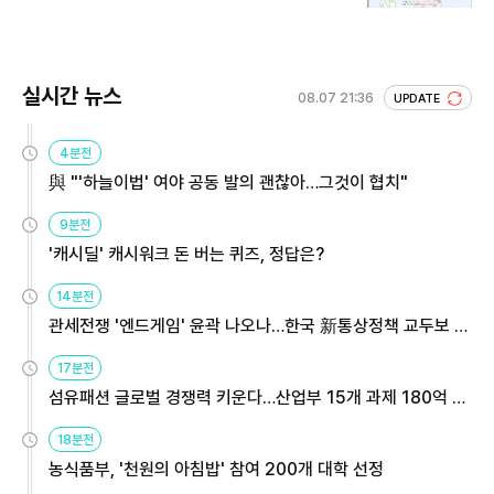
실시간 뉴스
08.07 21:36
UPDATE
4분전
與 "'하늘이법' 여야 공동 발의 괜찮아…그것이 협치"
9분전
'캐시딜' 캐시워크 돈 버는 퀴즈, 정답은?
14분전
관세전쟁 '엔드게임' 윤곽 나오나…한국 新통상정책 교두보 활
용해야
17분전
섬유패션 글로벌 경쟁력 키운다…산업부 15개 과제 180억 지
원
18분전
농식품부, '천원의 아침밥' 참여 200개 대학 선정