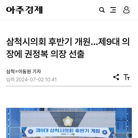
로
아
그
검
전
주
인
색
체
경
메
제
뉴
삼척시의회 후반기 개원…제9대 의
장에 권정복 의장 선출
삼척=이동원 기자
공
텍
입력 2024-07-02 10:41
유
스
트
크
기