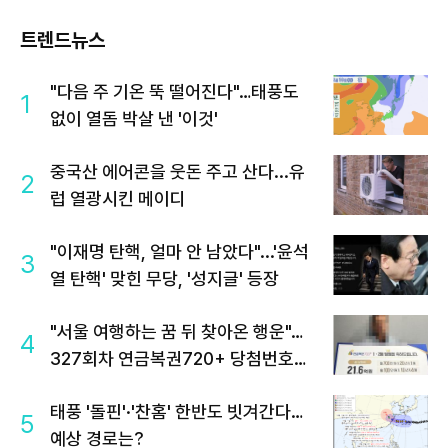
트렌드뉴스
"다음 주 기온 뚝 떨어진다"…태풍도
1
없이 열돔 박살 낸 '이것'
중국산 에어콘을 웃돈 주고 산다...유
2
럽 열광시킨 메이디
"이재명 탄핵, 얼마 안 남았다"...'윤석
3
열 탄핵' 맞힌 무당, '성지글' 등장
"서울 여행하는 꿈 뒤 찾아온 행운"…
4
327회차 연금복권720+ 당첨번호조
회 주목
태풍 '돌핀'·'찬홈' 한반도 빗겨간다…
5
예상 경로는?