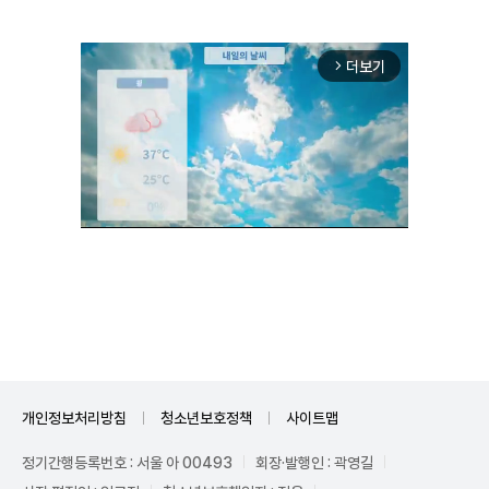
더보기
arrow_forward_ios
Unmute
개인정보처리방침
청소년보호정책
사이트맵
정기간행등록번호 : 서울 아 00493
회장·발행인 : 곽영길