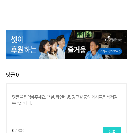
댓글
0
0
/ 300
등록