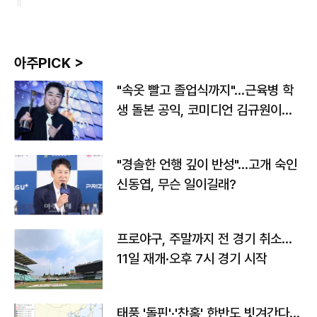
아주PICK >
"속옷 빨고 졸업식까지"…근육병 학
생 돌본 공익, 코미디언 김규원이었
다
"경솔한 언행 깊이 반성"…고개 숙인
신동엽, 무슨 일이길래?
프로야구, 주말까지 전 경기 취소…
11일 재개·오후 7시 경기 시작
태풍 '돌핀'·'찬홈' 한반도 빗겨간다…