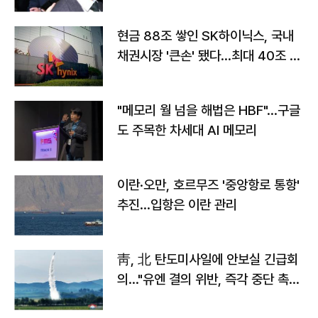
현금 88조 쌓인 SK하이닉스, 국내
채권시장 '큰손' 됐다…최대 40조 투
자
"메모리 월 넘을 해법은 HBF"…구글
도 주목한 차세대 AI 메모리
이란·오만, 호르무즈 '중앙항로 통항'
추진…입항은 이란 관리
靑, 北 탄도미사일에 안보실 긴급회
의…"유엔 결의 위반, 즉각 중단 촉
구"