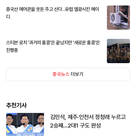
중국산 에어콘을 웃돈 주고 산다...유럽 열광시킨 메이
디
스티븐 로치 '과거의 홍콩'은 끝났지만 '새로운 홍콩'은
진행중
중국뉴스
더보기
추천기사
김민석, 제주·인천서 정청래 누르고
2승째…2대1 구도 완성