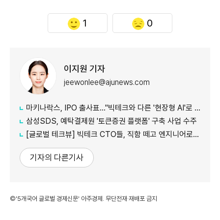
1
0
이지원 기자
jeewonlee@ajunews.com
마키나락스, IPO 출사표…"빅테크와 다른 '현장형 AI'로 승부"
삼성SDS, 예탁결제원 '토큰증권 플랫폼' 구축 사업 수주
[글로벌 테크뷰] 빅테크 CTO들, 직함 떼고 엔지니어로 유턴...'앤트로픽행 러시' 이유는
기자의 다른기사
©'5개국어 글로벌 경제신문' 아주경제. 무단전재·재배포 금지