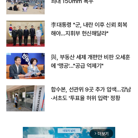
최대 150㎜ 폭우
李대통령 "군, 내란 이후 신뢰 회복
해야…지휘부 헌신해달라"
與, 부동산 세제 개편안 비판 오세훈
에 '맹공'…"공급 억제기"
합수본, 선관위 9곳 추가 압색…강남
·서초도 '투표율 허위 입력' 정황
더보기
arrow_forward_ios