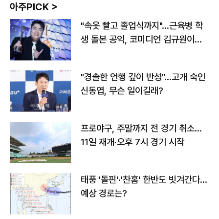
아주PICK >
"속옷 빨고 졸업식까지"…근육병 학
생 돌본 공익, 코미디언 김규원이었
다
"경솔한 언행 깊이 반성"…고개 숙인
신동엽, 무슨 일이길래?
프로야구, 주말까지 전 경기 취소…
11일 재개·오후 7시 경기 시작
태풍 '돌핀'·'찬홈' 한반도 빗겨간다…
예상 경로는?