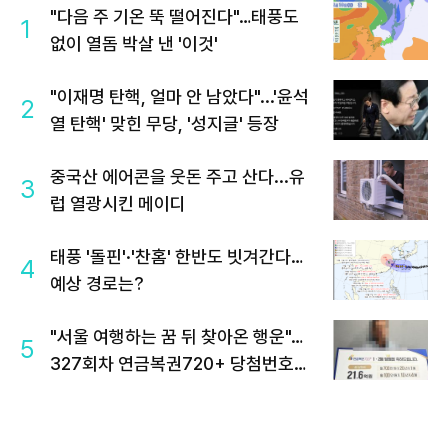
"다음 주 기온 뚝 떨어진다"…태풍도
1
없이 열돔 박살 낸 '이것'
"이재명 탄핵, 얼마 안 남았다"...'윤석
2
열 탄핵' 맞힌 무당, '성지글' 등장
중국산 에어콘을 웃돈 주고 산다...유
3
럽 열광시킨 메이디
태풍 '돌핀'·'찬홈' 한반도 빗겨간다…
4
예상 경로는?
"서울 여행하는 꿈 뒤 찾아온 행운"…
5
327회차 연금복권720+ 당첨번호조
회 주목