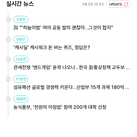
실시간 뉴스
08.08 12:43
UPDATE
4분전
與 "'하늘이법' 여야 공동 발의 괜찮아…그것이 협치"
9분전
'캐시딜' 캐시워크 돈 버는 퀴즈, 정답은?
14분전
관세전쟁 '엔드게임' 윤곽 나오나…한국 新통상정책 교두보 활
용해야
17분전
섬유패션 글로벌 경쟁력 키운다…산업부 15개 과제 180억 지
원
18분전
농식품부, '천원의 아침밥' 참여 200개 대학 선정