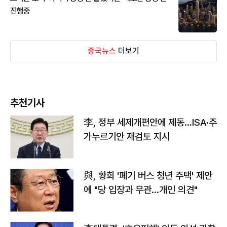
진행중
중국뉴스
더보기
추천기사
李, 정부 세제개편안에 제동…ISA·주
가누르기안 재검토 지시
與, 황희 '폐기 버스 청년 주택' 제안
에 "당 입장과 무관…개인 의견"