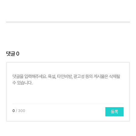
댓글
0
0
/ 300
등록