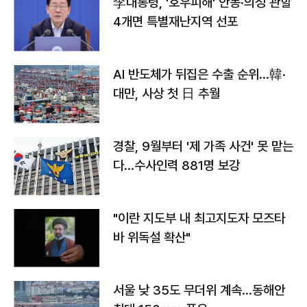
李대통령, '호우피해' 안동·의성 관할
4개면 특별재난지역 선포
AI 반도체가 뒤집은 수출 순위…韓·
대만, 사상 첫 日 추월
경찰, 9월부터 '제 가족 사건' 못 맡는
다…수사인력 881명 보강
"이란 지도부 내 최고지도자 모즈타
바 위독설 확산"
서울 낮 35도 무더위 계속…동해안