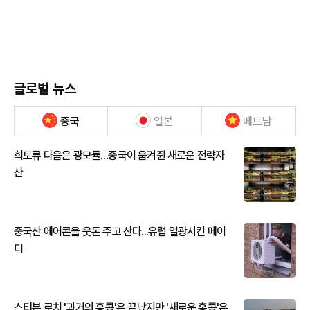
글로벌 뉴스
중국
일본
베트남
희토류 다음은 광모듈…중국이 움켜쥔 새로운 전략자
산
중국산 에어콘을 웃돈 주고 산다...유럽 열광시킨 메이
디
스티븐 로치 '과거의 홍콩'은 끝났지만 '새로운 홍콩'은