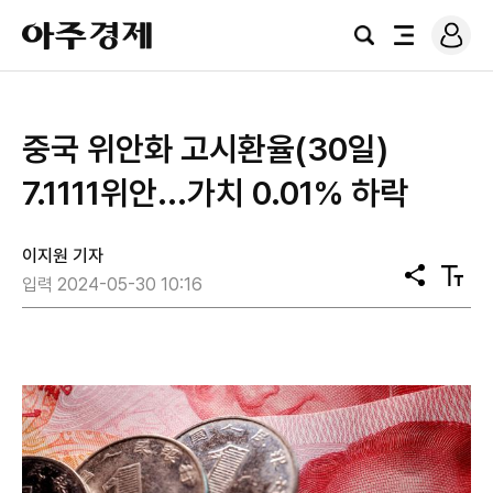
로
아
그
검
전
주
인
색
체
경
메
제
뉴
중국 위안화 고시환율(30일)
7.1111위안...가치 0.01% 하락
이지원 기자
공
텍
입력 2024-05-30 10:16
유
스
트
크
기