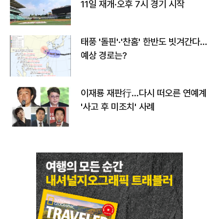
11일 재개·오후 7시 경기 시작
태풍 '돌핀'·'찬홈' 한반도 빗겨간다…
예상 경로는?
이재룡 재판行…다시 떠오른 연예계
'사고 후 미조치' 사례