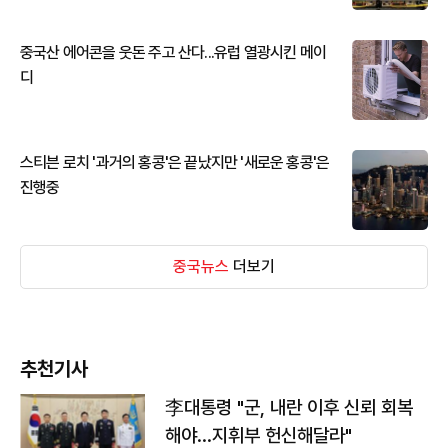
중국산 에어콘을 웃돈 주고 산다...유럽 열광시킨 메이
디
스티븐 로치 '과거의 홍콩'은 끝났지만 '새로운 홍콩'은
진행중
중국뉴스
더보기
추천기사
李대통령 "군, 내란 이후 신뢰 회복
해야…지휘부 헌신해달라"