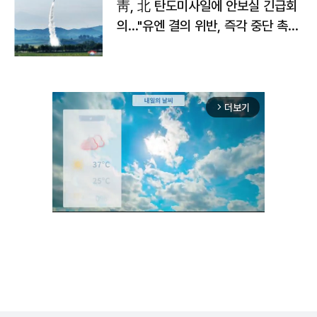
靑, 北 탄도미사일에 안보실 긴급회
의…"유엔 결의 위반, 즉각 중단 촉
구"
더보기
arrow_forward_ios
Unmute