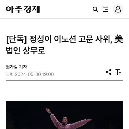
로
아
그
검
전
주
인
색
체
경
메
제
뉴
[단독] 정성이 이노션 고문 사위, 美
법인 상무로
권가림 기자
공
텍
입력 2024-05-30 19:00
유
스
트
크
기