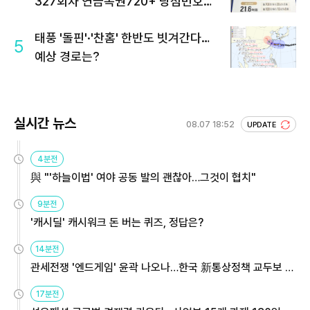
327회차 연금복권720+ 당첨번호조
회 주목
태풍 '돌핀'·'찬홈' 한반도 빗겨간다…
5
예상 경로는?
실시간 뉴스
08.07 18:52
UPDATE
4분전
與 "'하늘이법' 여야 공동 발의 괜찮아…그것이 협치"
9분전
'캐시딜' 캐시워크 돈 버는 퀴즈, 정답은?
14분전
관세전쟁 '엔드게임' 윤곽 나오나…한국 新통상정책 교두보 활
용해야
17분전