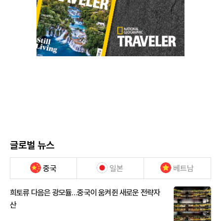
글로벌 뉴스
중국
일본
베트남
희토류 다음은 광모듈…중국이 움켜쥔 새로운 전략자
산