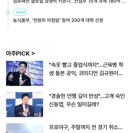
섬유패션 글로벌 경쟁력 키운다…산업부 15개 과제 180억 지
원
18분전
농식품부, '천원의 아침밥' 참여 200개 대학 선정
아주PICK >
"속옷 빨고 졸업식까지"…근육병 학
생 돌본 공익, 코미디언 김규원이었
다
"경솔한 언행 깊이 반성"…고개 숙인
신동엽, 무슨 일이길래?
프로야구, 주말까지 전 경기 취소…