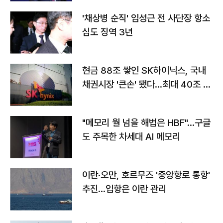
'채상병 순직' 임성근 전 사단장 항소
심도 징역 3년
현금 88조 쌓인 SK하이닉스, 국내
채권시장 '큰손' 됐다…최대 40조 투
자
"메모리 월 넘을 해법은 HBF"…구글
도 주목한 차세대 AI 메모리
이란·오만, 호르무즈 '중앙항로 통항'
추진…입항은 이란 관리