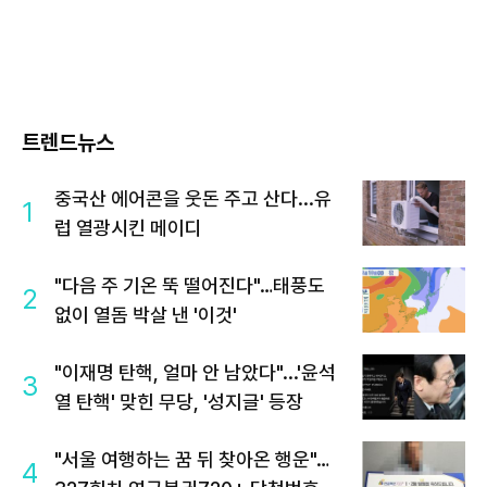
트렌드뉴스
중국산 에어콘을 웃돈 주고 산다...유
1
럽 열광시킨 메이디
"다음 주 기온 뚝 떨어진다"…태풍도
2
없이 열돔 박살 낸 '이것'
"이재명 탄핵, 얼마 안 남았다"...'윤석
3
열 탄핵' 맞힌 무당, '성지글' 등장
"서울 여행하는 꿈 뒤 찾아온 행운"…
4