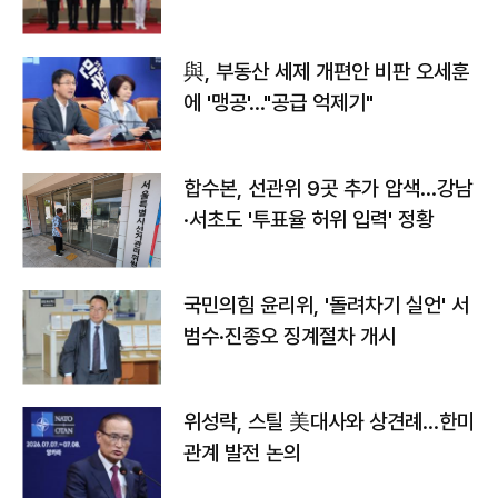
與, 부동산 세제 개편안 비판 오세훈
에 '맹공'…"공급 억제기"
합수본, 선관위 9곳 추가 압색…강남
·서초도 '투표율 허위 입력' 정황
국민의힘 윤리위, '돌려차기 실언' 서
범수·진종오 징계절차 개시
위성락, 스틸 美대사와 상견례…한미
관계 발전 논의