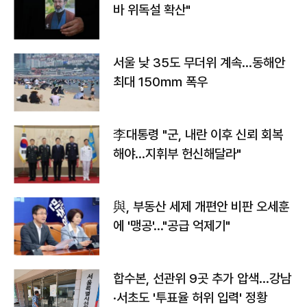
바 위독설 확산"
서울 낮 35도 무더위 계속…동해안
최대 150㎜ 폭우
李대통령 "군, 내란 이후 신뢰 회복
해야…지휘부 헌신해달라"
與, 부동산 세제 개편안 비판 오세훈
에 '맹공'…"공급 억제기"
합수본, 선관위 9곳 추가 압색…강남
·서초도 '투표율 허위 입력' 정황