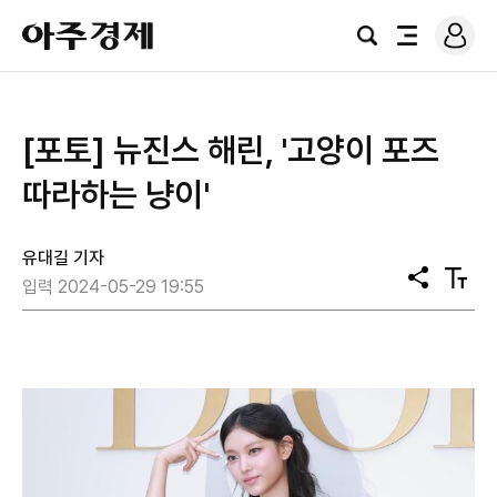
로
아
그
검
전
주
인
색
체
경
메
제
뉴
[포토] 뉴진스 해린, '고양이 포즈
따라하는 냥이'
유대길 기자
공
텍
입력 2024-05-29 19:55
유
스
트
크
기