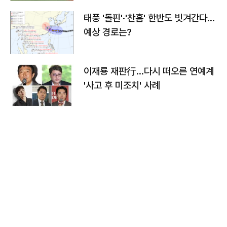
태풍 '돌핀'·'찬홈' 한반도 빗겨간다…
예상 경로는?
이재룡 재판行…다시 떠오른 연예계
'사고 후 미조치' 사례