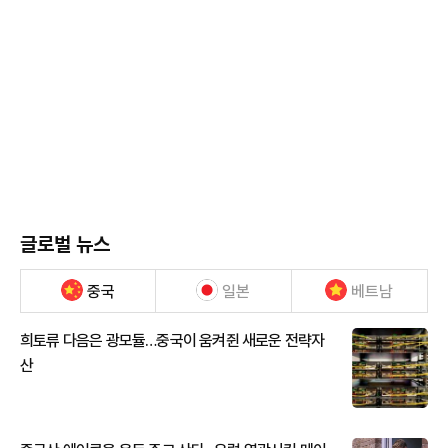
글로벌 뉴스
중국
일본
베트남
희토류 다음은 광모듈…중국이 움켜쥔 새로운 전략자
산