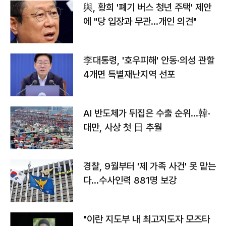
與, 황희 '폐기 버스 청년 주택' 제안
에 "당 입장과 무관…개인 의견"
李대통령, '호우피해' 안동·의성 관할
4개면 특별재난지역 선포
AI 반도체가 뒤집은 수출 순위…韓·
대만, 사상 첫 日 추월
경찰, 9월부터 '제 가족 사건' 못 맡는
다…수사인력 881명 보강
"이란 지도부 내 최고지도자 모즈타