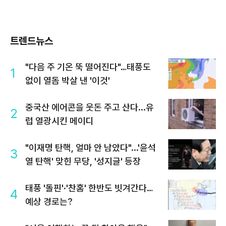
트렌드뉴스
"다음 주 기온 뚝 떨어진다"…태풍도
1
없이 열돔 박살 낸 '이것'
중국산 에어콘을 웃돈 주고 산다...유
2
럽 열광시킨 메이디
"이재명 탄핵, 얼마 안 남았다"...'윤석
3
열 탄핵' 맞힌 무당, '성지글' 등장
태풍 '돌핀'·'찬홈' 한반도 빗겨간다…
4
예상 경로는?