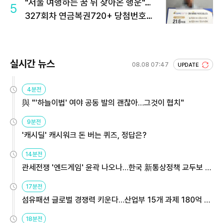
"서울 여행하는 꿈 뒤 찾아온 행운"…
5
327회차 연금복권720+ 당첨번호조
회 주목
실시간 뉴스
08.08 07:47
UPDATE
4분전
與 "'하늘이법' 여야 공동 발의 괜찮아…그것이 협치"
9분전
'캐시딜' 캐시워크 돈 버는 퀴즈, 정답은?
14분전
관세전쟁 '엔드게임' 윤곽 나오나…한국 新통상정책 교두보 활
용해야
17분전
섬유패션 글로벌 경쟁력 키운다…산업부 15개 과제 180억 지
원
18분전