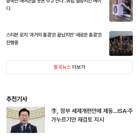
중국산 에어콘을 웃돈 주고 산다...유럽 열광시킨 메이
디
스티븐 로치 '과거의 홍콩'은 끝났지만 '새로운 홍콩'은
진행중
중국뉴스
더보기
추천기사
李, 정부 세제개편안에 제동…ISA·주
가누르기안 재검토 지시