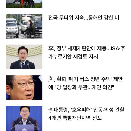
전국 무더위 지속…동해안 강한 비
李, 정부 세제개편안에 제동…ISA·주
가누르기안 재검토 지시
與, 황희 '폐기 버스 청년 주택' 제안
에 "당 입장과 무관…개인 의견"
李대통령, '호우피해' 안동·의성 관할
4개면 특별재난지역 선포