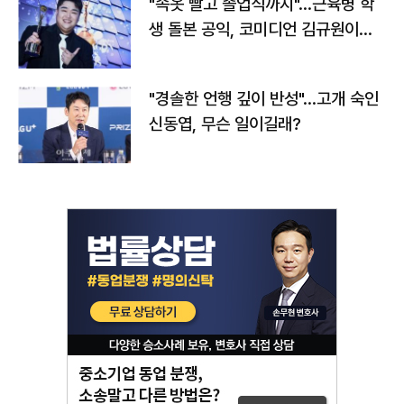
"속옷 빨고 졸업식까지"…근육병 학
생 돌본 공익, 코미디언 김규원이었
다
"경솔한 언행 깊이 반성"…고개 숙인
신동엽, 무슨 일이길래?