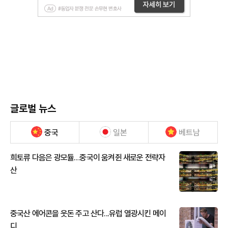
글로벌 뉴스
중국
일본
베트남
희토류 다음은 광모듈…중국이 움켜쥔 새로운 전략자
산
중국산 에어콘을 웃돈 주고 산다...유럽 열광시킨 메이
디