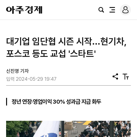
로
아
그
검
전
주
인
색
체
경
메
제
뉴
대기업 임단협 시즌 시작...현기차,
포스코 등도 교섭 '스타트'
신진영 기자
공
텍
입력 2024-05-29 19:47
유
스
트
크
기
정년 연장·영업이익 30% 성과급 지급 화두