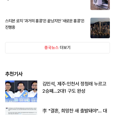
스티븐 로치 '과거의 홍콩'은 끝났지만 '새로운 홍콩'은
진행중
중국뉴스
더보기
추천기사
김민석, 제주·인천서 정청래 누르고
2승째…2대1 구도 완성
李 "결혼, 희망찬 새 출발돼야"… 대