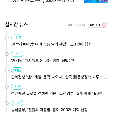
강인·리센느 뜬다, 6호선 혼잡 예상
실시간 뉴스
08.09 19:34
UPDATE
4분전
與 "'하늘이법' 여야 공동 발의 괜찮아…그것이 협치"
9분전
'캐시딜' 캐시워크 돈 버는 퀴즈, 정답은?
14분전
관세전쟁 '엔드게임' 윤곽 나오나…한국 新통상정책 교두보 활
용해야
17분전
섬유패션 글로벌 경쟁력 키운다…산업부 15개 과제 180억 지
원
18분전
농식품부, '천원의 아침밥' 참여 200개 대학 선정