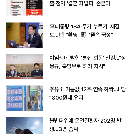
출·청약 '결혼 페널티' 손본다
李대통령 'ISA·주가 누르기' 재검
토…與 "환영" 野 "졸속 국정"
이임생이 밝힌 '빵집 회동' 전말…"정
몽규, 홍명보로 하라 지시"
주유소 기름값 12주 연속 하락…L당
1800원대 유지
불볕더위에 온열질환자 202명 발
생…3명 숨져