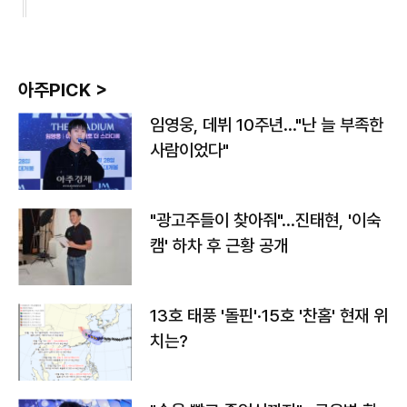
아주PICK >
임영웅, 데뷔 10주년…"난 늘 부족한
사람이었다"
"광고주들이 찾아줘"…진태현, '이숙
캠' 하차 후 근황 공개
13호 태풍 '돌핀'·15호 '찬홈' 현재 위
치는?