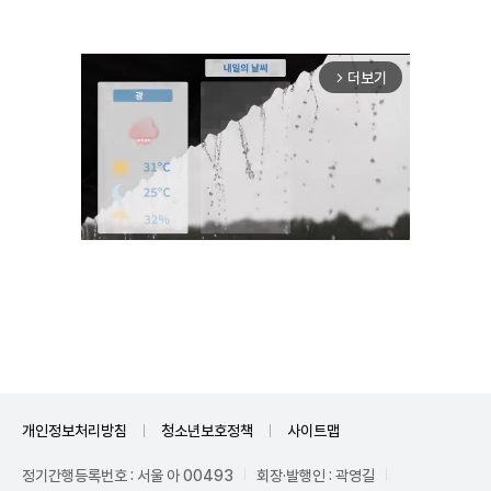
더보기
arrow_forward_ios
Unmute
개인정보처리방침
청소년보호정책
사이트맵
정기간행등록번호 : 서울 아 00493
회장·발행인 : 곽영길