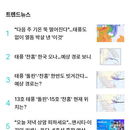
트렌드뉴스
"다음 주 기온 뚝 떨어진다"…태풍도
1
없이 열돔 박살 낸 '이것'
2
태풍 '찬홈' 한국 오나…예상 경로 보니
태풍 '돌핀'·'찬홈' 한반도 빗겨간다…
3
예상 경로는?
13호 태풍 '돌핀'·15호 '찬홈' 현재 위
4
치는?
"오늘 저녁 상암 피하세요"…맨시티·이
5