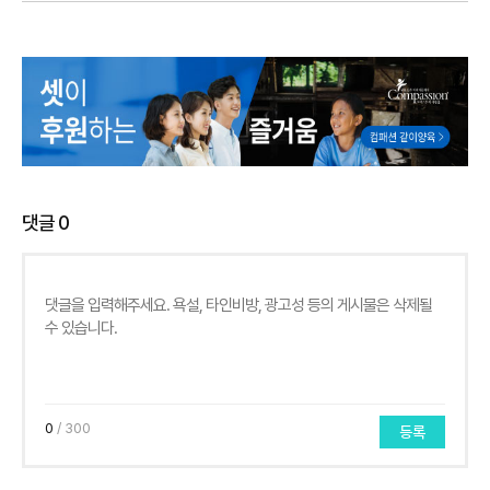
댓글
0
0
/ 300
등록