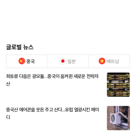
글로벌 뉴스
중국
일본
베트남
희토류 다음은 광모듈…중국이 움켜쥔 새로운 전략자
산
중국산 에어콘을 웃돈 주고 산다...유럽 열광시킨 메이
디