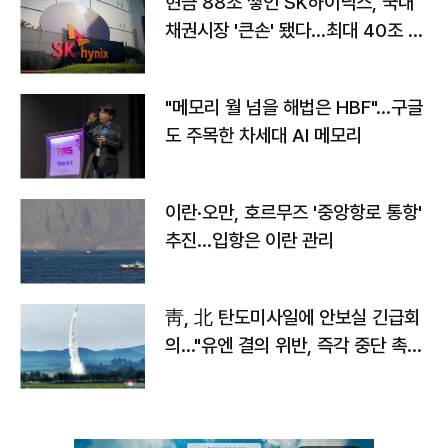
현금 88조 쌓인 SK하이닉스, 국내
채권시장 '큰손' 됐다…최대 40조 투
자
"메모리 월 넘을 해법은 HBF"…구글
도 주목한 차세대 AI 메모리
이란·오만, 호르무즈 '중앙항로 통항'
추진…입항은 이란 관리
靑, 北 탄도미사일에 안보실 긴급회
의…"유엔 결의 위반, 즉각 중단 촉
구"