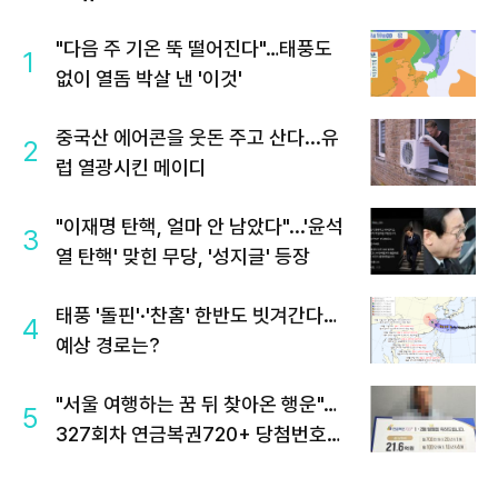
"다음 주 기온 뚝 떨어진다"…태풍도
1
없이 열돔 박살 낸 '이것'
중국산 에어콘을 웃돈 주고 산다...유
2
럽 열광시킨 메이디
"이재명 탄핵, 얼마 안 남았다"...'윤석
3
열 탄핵' 맞힌 무당, '성지글' 등장
태풍 '돌핀'·'찬홈' 한반도 빗겨간다…
4
예상 경로는?
"서울 여행하는 꿈 뒤 찾아온 행운"…
5
327회차 연금복권720+ 당첨번호조
회 주목