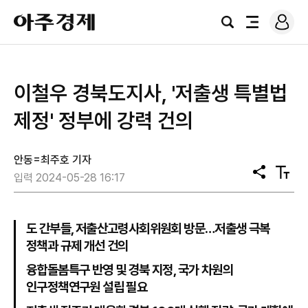
로
아
그
검
전
주
인
색
체
경
메
제
뉴
이철우 경북도지사, '저출생 특별법
제정' 정부에 강력 건의
안동=최주호 기자
공
텍
입력 2024-05-28 16:17
유
스
트
크
기
도 간부들, 저출산고령사회위원회 방문…저출생 극복
정책과 규제 개선 건의
융합돌봄특구 반영 및 경북 지정, 국가 차원의
인구정책연구원 설립 필요