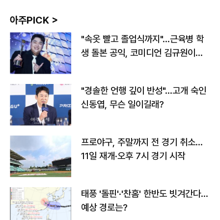
아주PICK >
"속옷 빨고 졸업식까지"…근육병 학
생 돌본 공익, 코미디언 김규원이었
다
"경솔한 언행 깊이 반성"…고개 숙인
신동엽, 무슨 일이길래?
프로야구, 주말까지 전 경기 취소…
11일 재개·오후 7시 경기 시작
태풍 '돌핀'·'찬홈' 한반도 빗겨간다…
예상 경로는?