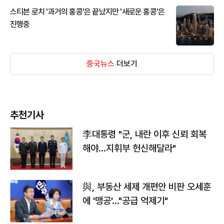
스티븐 로치 '과거의 홍콩'은 끝났지만 '새로운 홍콩'은
진행중
중국뉴스
더보기
추천기사
李대통령 "군, 내란 이후 신뢰 회복
해야…지휘부 헌신해달라"
與, 부동산 세제 개편안 비판 오세훈
에 '맹공'…"공급 억제기"