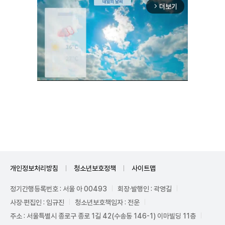
더보기
arrow_forward_ios
Mute
개인정보처리방침
청소년보호정책
사이트맵
정기간행등록번호 : 서울 아 00493
회장·발행인 : 곽영길
사장·편집인 : 임규진
청소년보호책임자 : 전운
주소 : 서울특별시 종로구 종로 1길 42(수송동 146-1) 이마빌딩 11층