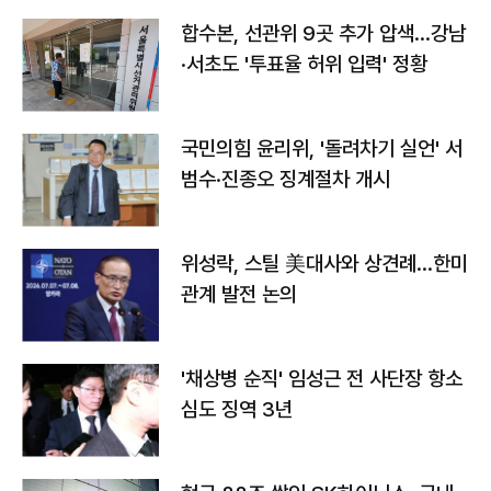
합수본, 선관위 9곳 추가 압색…강남
·서초도 '투표율 허위 입력' 정황
국민의힘 윤리위, '돌려차기 실언' 서
범수·진종오 징계절차 개시
위성락, 스틸 美대사와 상견례…한미
관계 발전 논의
'채상병 순직' 임성근 전 사단장 항소
심도 징역 3년