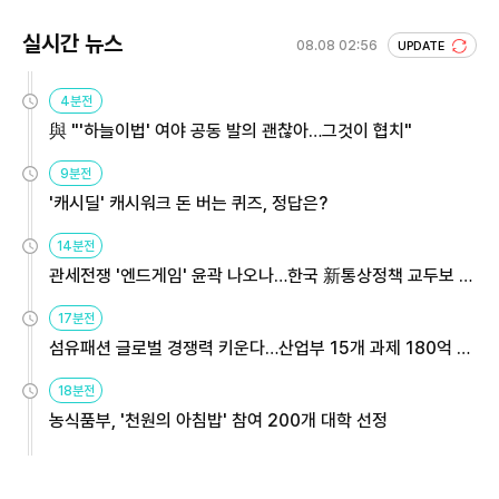
실시간 뉴스
08.08 02:56
UPDATE
4분전
與 "'하늘이법' 여야 공동 발의 괜찮아…그것이 협치"
9분전
'캐시딜' 캐시워크 돈 버는 퀴즈, 정답은?
14분전
관세전쟁 '엔드게임' 윤곽 나오나…한국 新통상정책 교두보 활
용해야
17분전
섬유패션 글로벌 경쟁력 키운다…산업부 15개 과제 180억 지
원
18분전
농식품부, '천원의 아침밥' 참여 200개 대학 선정