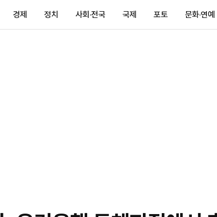
경제
정치
사회·전국
국제
포토
문화·연예