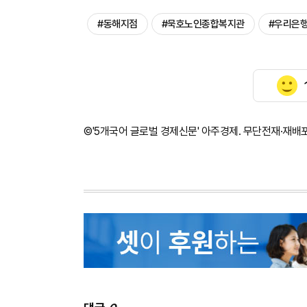
#동해지점
#묵호노인종합복지관
#우리은
©'5개국어 글로벌 경제신문' 아주경제. 무단전재·재배