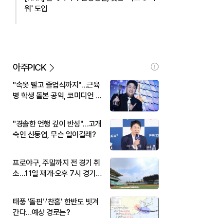
워' 도입
아주PICK
"속옷 빨고 졸업식까지"…근육
병 학생 돌본 공익, 코미디언 김
규원이었다
"경솔한 언행 깊이 반성"…고개
숙인 신동엽, 무슨 일이길래?
프로야구, 주말까지 전 경기 취
소…11일 재개·오후 7시 경기
시작
태풍 '돌핀'·'찬홈' 한반도 빗겨
간다…예상 경로는?