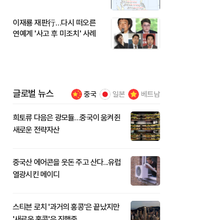
이재룡 재판行…다시 떠오른
연예계 '사고 후 미조치' 사례
글로벌 뉴스
중국
일본
베트남
희토류 다음은 광모듈…중국이 움켜쥔
새로운 전략자산
중국산 에어콘을 웃돈 주고 산다...유럽
열광시킨 메이디
스티븐 로치 '과거의 홍콩'은 끝났지만
'새로운 홍콩'은 진행중