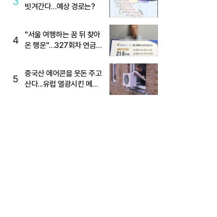
3
빗겨간다…예상 경로는?
"서울 여행하는 꿈 뒤 찾아
4
온 행운"…327회차 연금
복권720+ 당첨번호조회
주목
중국산 에어콘을 웃돈 주고
5
산다...유럽 열광시킨 메이
디