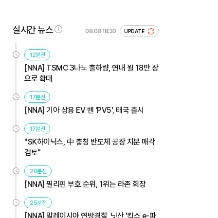
실시간 뉴스
08.08 18:30
UPDATE
12분전
[NNA] TSMC 3나노 출하량, 연내 월 18만 장
으로 확대
17분전
[NNA] 기아 상용 EV 밴 'PV5', 태국 출시
17분전
"SK하이닉스, 中 충칭 반도체 공장 지분 매각
검토"
20분전
[NNA] 필리핀 부호 순위, 1위는 라존 회장
25분전
[NNA] 말레이시아 연방경찰, 닛산 '킥스 e-파