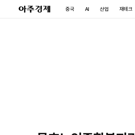
아
중국
AI
산업
재테크
주
경
제