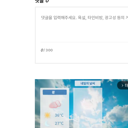
댓글
0
0
/ 300
더
arrow_forward_ios