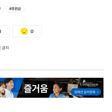
행
#후원금
1
0
포 금지