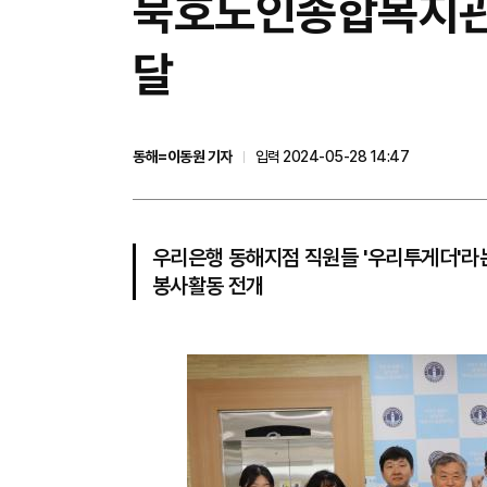
묵호노인종합복지관,
달
동해=이동원 기자
입력 2024-05-28 14:47
우리은행 동해지점 직원들 '우리투게더'라는
봉사활동 전개