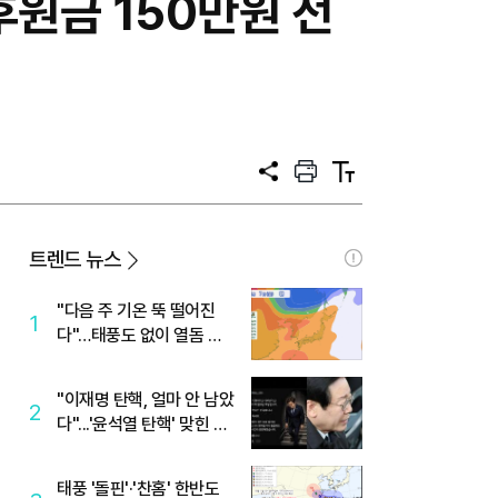
원금 150만원 전
공
프
텍
유
린
스
트
트
크
기
트렌드 뉴스
"다음 주 기온 뚝 떨어진
1
다"…태풍도 없이 열돔 박
살 낸 '이것'
"이재명 탄핵, 얼마 안 남았
2
다"...'윤석열 탄핵' 맞힌 무
당, '성지글' 등장
태풍 '돌핀'·'찬홈' 한반도