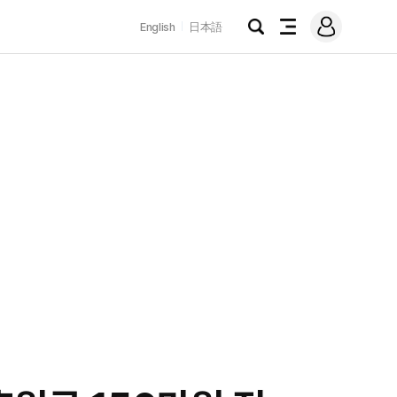
로
English
日本語
그
검
전
인
색
체
메
뉴