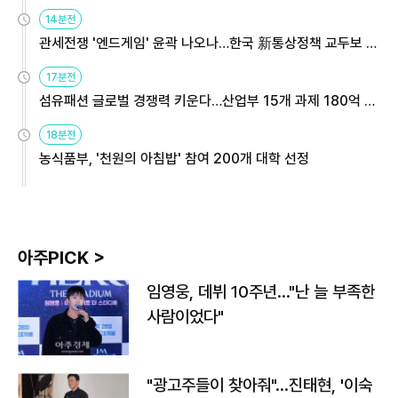
14분전
관세전쟁 '엔드게임' 윤곽 나오나…한국 新통상정책 교두보 활
용해야
17분전
섬유패션 글로벌 경쟁력 키운다…산업부 15개 과제 180억 지
원
18분전
농식품부, '천원의 아침밥' 참여 200개 대학 선정
아주PICK >
임영웅, 데뷔 10주년…"난 늘 부족한
사람이었다"
"광고주들이 찾아줘"…진태현, '이숙