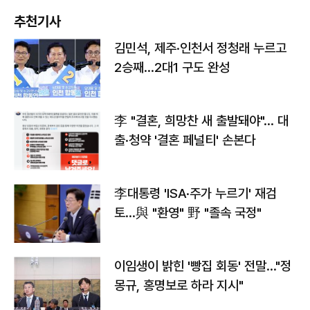
추천기사
김민석, 제주·인천서 정청래 누르고
2승째…2대1 구도 완성
李 "결혼, 희망찬 새 출발돼야"… 대
출·청약 '결혼 페널티' 손본다
李대통령 'ISA·주가 누르기' 재검
토…與 "환영" 野 "졸속 국정"
이임생이 밝힌 '빵집 회동' 전말…"정
몽규, 홍명보로 하라 지시"