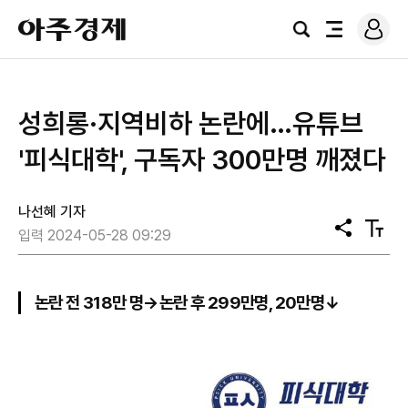
로
아
그
검
전
주
인
색
체
경
메
제
뉴
성희롱·지역비하 논란에…유튜브
'피식대학', 구독자 300만명 깨졌다
나선혜 기자
공
텍
입력 2024-05-28 09:29
유
스
트
크
기
논란 전 318만 명→논란 후 299만명, 20만명↓