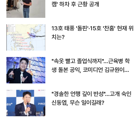
캠' 하차 후 근황 공개
13호 태풍 '돌핀'·15호 '찬홈' 현재 위
치는?
"속옷 빨고 졸업식까지"…근육병 학
생 돌본 공익, 코미디언 김규원이었
다
"경솔한 언행 깊이 반성"…고개 숙인
신동엽, 무슨 일이길래?