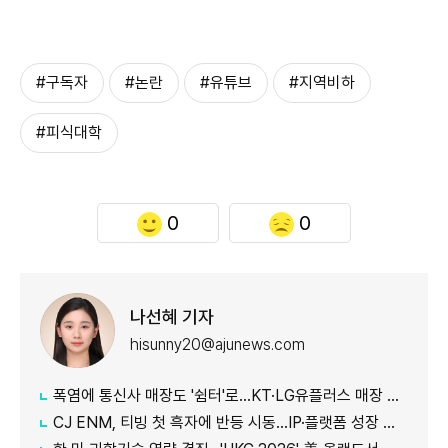
#구독자
#논란
#유튜브
#지역비하
#피식대학
0
0
나선혜 기자
hisunny20@ajunews.com
폭염에 통신사 매장도 '쉼터'로…KT·LG유플러스 매장 개방
CJ ENM, 티빙 첫 흑자에 반등 시동…IP·플랫폼 성장 가속