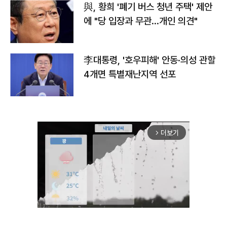
與, 황희 '폐기 버스 청년 주택' 제안
에 "당 입장과 무관…개인 의견"
李대통령, '호우피해' 안동·의성 관할
4개면 특별재난지역 선포
더보기
arrow_forward_ios