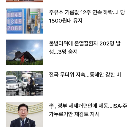
주유소 기름값 12주 연속 하락…L당
1800원대 유지
불볕더위에 온열질환자 202명 발
생…3명 숨져
전국 무더위 지속…동해안 강한 비
李, 정부 세제개편안에 제동…ISA·주
가누르기안 재검토 지시