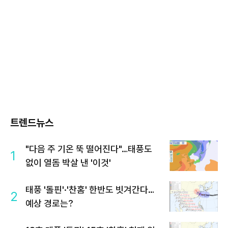
트렌드뉴스
"다음 주 기온 뚝 떨어진다"…태풍도
1
없이 열돔 박살 낸 '이것'
태풍 '돌핀'·'찬홈' 한반도 빗겨간다…
2
예상 경로는?