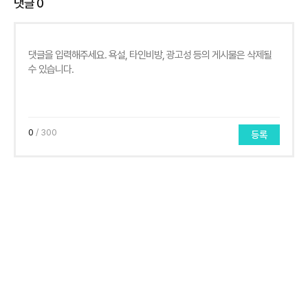
댓글
0
0
/ 300
등록