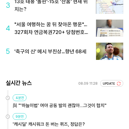
13호 태풍 '돌핀'·15호 '찬홈' 현재 위
3
치는?
"서울 여행하는 꿈 뒤 찾아온 행운"…
4
327회차 연금복권720+ 당첨번호조
회 주목
5
'축구의 신' 메시 부친상…향년 68세
실시간 뉴스
08.09 11:28
UPDATE
4분전
與 "'하늘이법' 여야 공동 발의 괜찮아…그것이 협치"
9분전
'캐시딜' 캐시워크 돈 버는 퀴즈, 정답은?