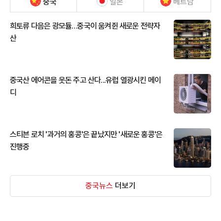
중국
일본
베트남
희토류 다음은 광모듈…중국이 움켜쥔 새로운 전략자
산
중국산 에어콘을 웃돈 주고 산다...유럽 열광시킨 메이
디
스티븐 로치 '과거의 홍콩'은 끝났지만 '새로운 홍콩'은
진행중
중국뉴스
더보기