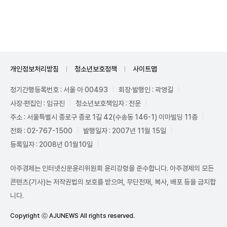
Unmute
개인정보처리방침
청소년보호정책
사이트맵
정기간행등록번호 : 서울 아 00493
회장·발행인 : 곽영길
사장·편집인 : 임규진
청소년보호책임자 : 전운
주소 : 서울특별시 종로구 종로 1길 42(수송동 146-1) 이마빌딩 11층
전화 : 02-767-1500
발행일자 : 2007년 11월 15일
등록일자 : 2008년 01월10일
아주경제는 인터넷신문윤리위원회 윤리강령을 준수합니다. 아주경제의 모든
콘텐츠(기사)는 저작권법의 보호를 받으며, 무단전재, 복사, 배포 등을 금지합
니다.
Copyright ⓒ AJUNEWS All rights reserved.