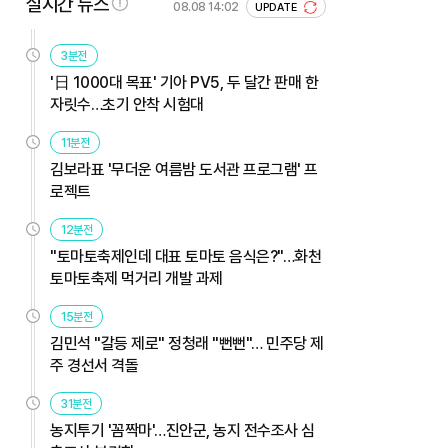
실시간 뉴스
08.08 14:02
UPDATE
3분전
'日 1000대 목표' 기아 PV5, 두 달간 판매 한
자릿수…초기 안착 시험대
11분전
김보라표 '무더운 여름밤 도서관 프로그램' 프
로젝트
12분전
"토마토축제인데 대표 토마토 음식은?"…화천
토마토축제 먹거리 개발 과제
15분전
김민석 "갈등 제로" 정청래 "뻔뻔"… 민주당 제
주 경선서 격돌
31분전
농지투기 '꼼짝마'…진안군, 농지 전수조사 심