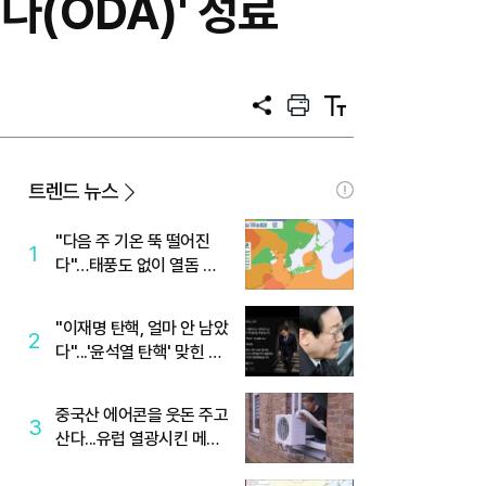
다(ODA)' 성료
공
프
텍
유
린
스
트
트
크
기
트렌드 뉴스
"다음 주 기온 뚝 떨어진
1
다"…태풍도 없이 열돔 박
살 낸 '이것'
"이재명 탄핵, 얼마 안 남았
2
다"...'윤석열 탄핵' 맞힌 무
당, '성지글' 등장
중국산 에어콘을 웃돈 주고
3
산다...유럽 열광시킨 메이
디