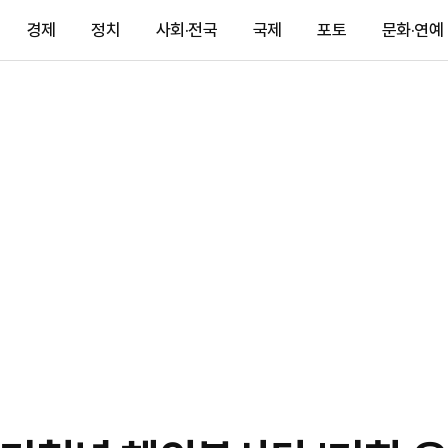
경제
정치
사회·전국
국제
포토
문화·연예