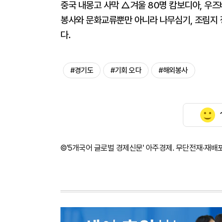
중국 내몽고 사막 △겨울 80명 캄보디아, 우즈
봉사와 문화교류뿐만 아니라 나무심기, 조림지 
다.
#경기도
#기회 오다
#해외봉사
©'5개국어 글로벌 경제신문' 아주경제. 무단전재·재배