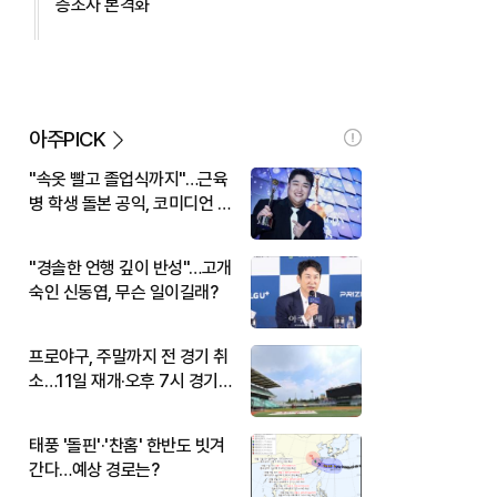
층조사 본격화
아주PICK
"속옷 빨고 졸업식까지"…근육
병 학생 돌본 공익, 코미디언 김
규원이었다
"경솔한 언행 깊이 반성"…고개
숙인 신동엽, 무슨 일이길래?
프로야구, 주말까지 전 경기 취
소…11일 재개·오후 7시 경기
시작
태풍 '돌핀'·'찬홈' 한반도 빗겨
간다…예상 경로는?