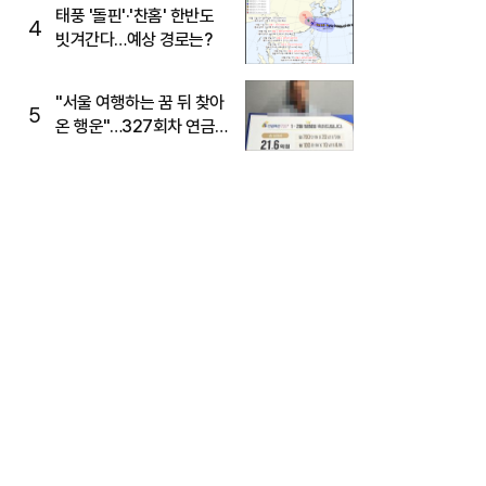
태풍 '돌핀'·'찬홈' 한반도
4
빗겨간다…예상 경로는?
"서울 여행하는 꿈 뒤 찾아
5
온 행운"…327회차 연금
복권720+ 당첨번호조회
주목