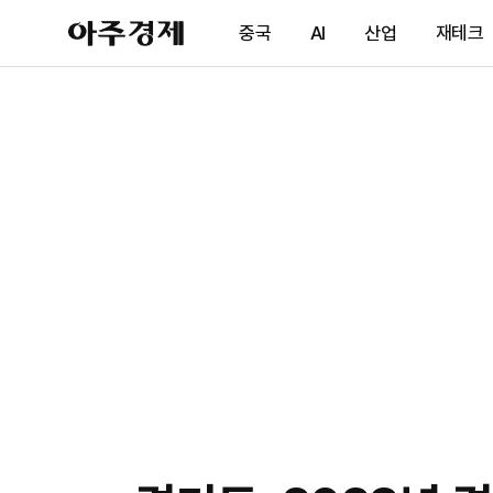
아
중국
AI
산업
재테크
주
경
제