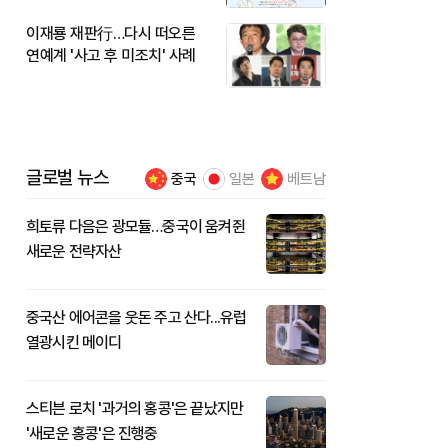
이재룡 재판行…다시 떠오른
연예계 '사고 후 미조치' 사례
글로벌 뉴스
중국
일본
베트남
희토류 다음은 광모듈…중국이 움켜쥔
새로운 전략자산
중국산 에어콘을 웃돈 주고 산다...유럽
열광시킨 메이디
스티븐 로치 '과거의 홍콩'은 끝났지만
'새로운 홍콩'은 진행중