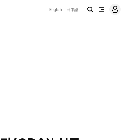
로
English
日本語
그
검
전
인
색
체
메
뉴