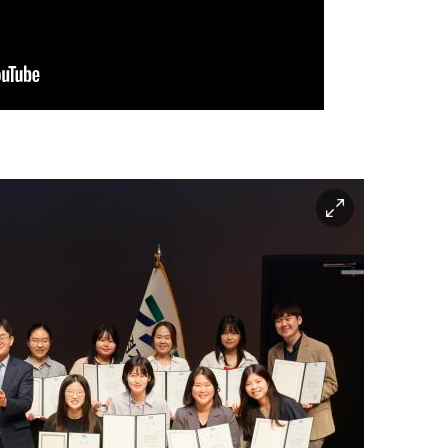
이
미
지
확
대