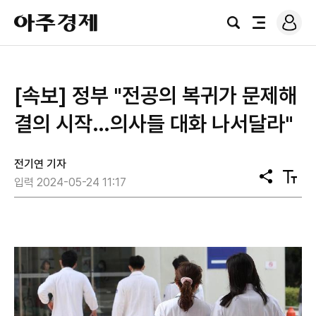
로
아
그
검
전
주
인
색
체
경
메
제
뉴
[속보] 정부 "전공의 복귀가 문제해
결의 시작…의사들 대화 나서달라"
전기연 기자
공
텍
입력 2024-05-24 11:17
유
스
트
크
기