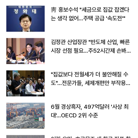
靑 홍보수석 "세금으로 집값 잡겠다
는 생각 없어…주택 공급 '속도전'"
김정관 산업장관 "반도체 산업, 빠른
시장 선점 필요…주52시간제 손봐
야"
"집값보다 전월세가 더 불안해질 수
도"…전문가들, 세제개편안 부작용
우려
6월 경상흑자, 497억달러 '사상 최
대'…OECD 2위 수준