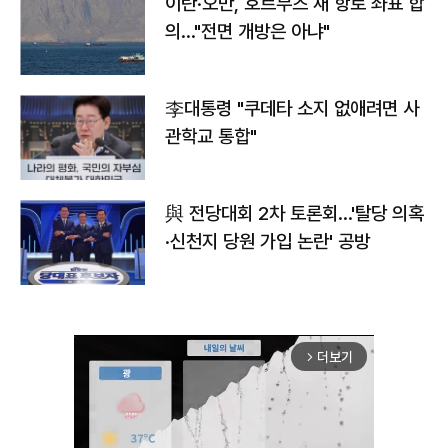
이란·오만, 호르무즈 새 항로 좌표 합
의…"전면 개방은 아냐"
李대통령 "쿠데타 소지 없애려면 사
관학교 통합"
與 전당대회 2차 토론회…'탈당 의혹
·신천지 당원 가입 논란' 공방
더보기
arrow_forward_ios