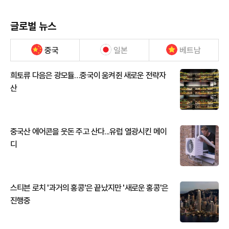
글로벌 뉴스
중국
일본
베트남
희토류 다음은 광모듈…중국이 움켜쥔 새로운 전략자
산
중국산 에어콘을 웃돈 주고 산다...유럽 열광시킨 메이
디
스티븐 로치 '과거의 홍콩'은 끝났지만 '새로운 홍콩'은
진행중