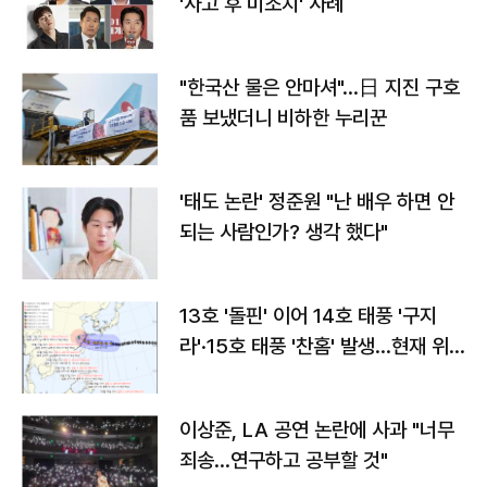
'사고 후 미조치' 사례
"한국산 물은 안마셔"…日 지진 구호
품 보냈더니 비하한 누리꾼
'태도 논란' 정준원 "난 배우 하면 안
되는 사람인가? 생각 했다"
13호 '돌핀' 이어 14호 태풍 '구지
라'·15호 태풍 '찬홈' 발생…현재 위
치와 이동경로는?
이상준, LA 공연 논란에 사과 "너무
죄송…연구하고 공부할 것"