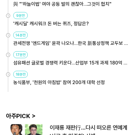
與 "'하늘이법' 여야 공동 발의 괜찮아…그것이 협치"
9분전
'캐시딜' 캐시워크 돈 버는 퀴즈, 정답은?
14분전
관세전쟁 '엔드게임' 윤곽 나오나…한국 新통상정책 교두보 활
용해야
17분전
섬유패션 글로벌 경쟁력 키운다…산업부 15개 과제 180억 지
원
18분전
농식품부, '천원의 아침밥' 참여 200개 대학 선정
아주PICK >
이재룡 재판行…다시 떠오른 연예계