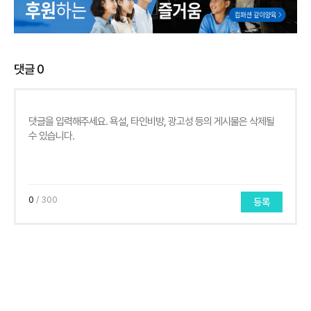
댓글
0
0
/ 300
등록