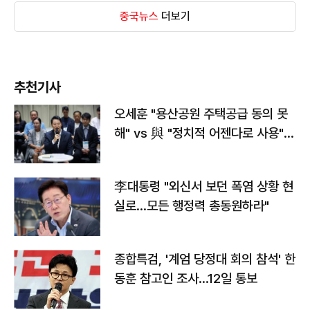
중국뉴스
더보기
추천기사
오세훈 "용산공원 주택공급 동의 못
해" vs 與 "정치적 어젠다로 사용"
맞불
李대통령 "외신서 보던 폭염 상황 현
실로…모든 행정력 총동원하라"
종합특검, '계엄 당정대 회의 참석' 한
동훈 참고인 조사...12일 통보