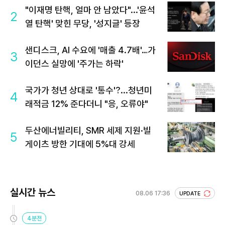
"이재명 탄핵, 얼마 안 남았다"...'윤석
2
열 탄핵' 맞힌 무당, '성지글' 등장
샌디스크, AI 수요에 '매출 4.7배'…가
3
이던스 실망에 '주가는 하락'
국가가 청년 상대로 '통수'?...청년미
4
래적금 12% 준다더니 "응, 오류야"
두산에너빌리티, SMR 세제 지원·빌
5
게이츠 방한 기대에 5%대 강세
실시간 뉴스
08.06 17:36
UPDATE
4분전