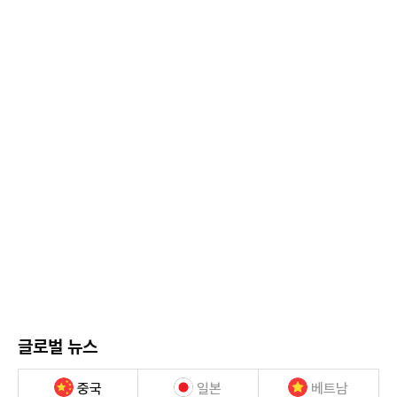
글로벌 뉴스
중국
일본
베트남