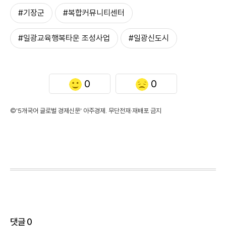
#기장군
#복합커뮤니티센터
#일광교육행복타운 조성사업
#일광신도시
0
0
©'5개국어 글로벌 경제신문' 아주경제. 무단전재·재배포 금지
댓글
0