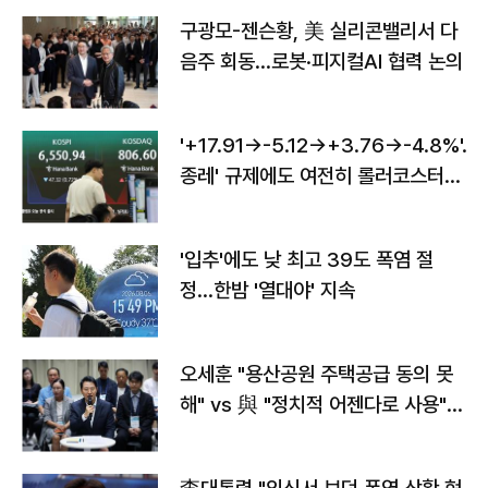
구광모-젠슨황, 美 실리콘밸리서 다
음주 회동…로봇·피지컬AI 협력 논의
'+17.91→-5.12→+3.76→-4.8%'…'
종레' 규제에도 여전히 롤러코스터
타는 코스피
'입추'에도 낮 최고 39도 폭염 절
정…한밤 '열대야' 지속
오세훈 "용산공원 주택공급 동의 못
해" vs 與 "정치적 어젠다로 사용"
맞불