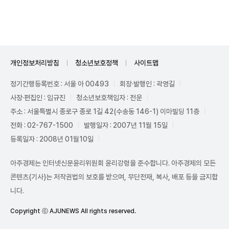
Unmute
개인정보처리방침
청소년보호정책
사이트맵
정기간행등록번호 : 서울 아 00493
회장·발행인 : 곽영길
사장·편집인 : 임규진
청소년보호책임자 : 전운
주소 : 서울특별시 종로구 종로 1길 42(수송동 146-1) 이마빌딩 11층
전화 : 02-767-1500
발행일자 : 2007년 11월 15일
등록일자 : 2008년 01월10일
아주경제는 인터넷신문윤리위원회 윤리강령을 준수합니다. 아주경제의 모든
콘텐츠(기사)는 저작권법의 보호를 받으며, 무단전재, 복사, 배포 등을 금지합
니다.
Copyright ⓒ AJUNEWS All rights reserved.