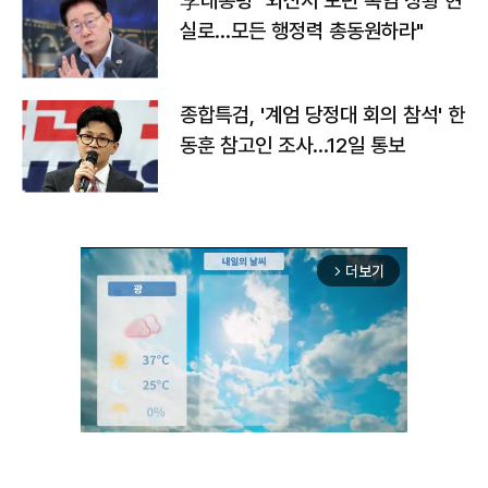
李대통령 "외신서 보던 폭염 상황 현
실로…모든 행정력 총동원하라"
종합특검, '계엄 당정대 회의 참석' 한
동훈 참고인 조사...12일 통보
더보기
arrow_forward_ios