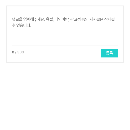
0
/ 300
등록