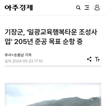
로
아
그
검
전
주
인
색
체
경
메
제
뉴
기장군, '일광교육행복타운 조성사
업' 205년 준공 목표 순항 중
부사=손충남 기자
공
텍
입력 2024-05-23 17:10
유
스
트
크
기