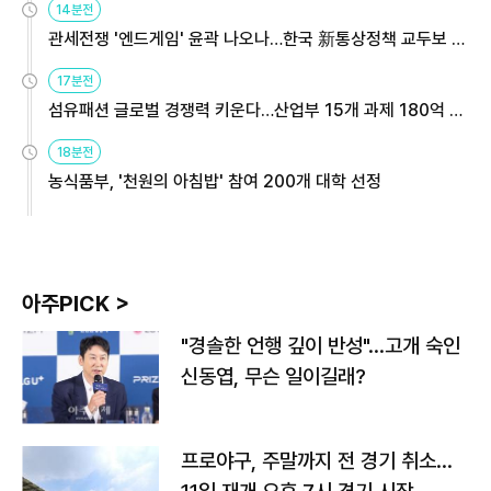
14분전
관세전쟁 '엔드게임' 윤곽 나오나…한국 新통상정책 교두보 활
용해야
17분전
섬유패션 글로벌 경쟁력 키운다…산업부 15개 과제 180억 지
원
18분전
농식품부, '천원의 아침밥' 참여 200개 대학 선정
아주PICK >
"경솔한 언행 깊이 반성"…고개 숙인
신동엽, 무슨 일이길래?
프로야구, 주말까지 전 경기 취소…