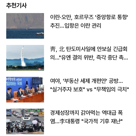
추천기사
이란·오만, 호르무즈 '중앙항로 통항'
추진…입항은 이란 관리
靑, 北 탄도미사일에 안보실 긴급회
의…"유엔 결의 위반, 즉각 중단 촉
구"
여야, '부동산 세제 개편안' 공방…
"실거주자 보호" vs "무책임의 극치"
경제성장까지 갉아먹는 역대급 폭
염…李대통령 "국가적 기후 재난"