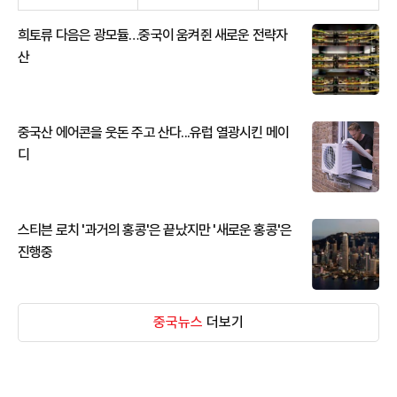
희토류 다음은 광모듈…중국이 움켜쥔 새로운 전략자
산
중국산 에어콘을 웃돈 주고 산다...유럽 열광시킨 메이
디
스티븐 로치 '과거의 홍콩'은 끝났지만 '새로운 홍콩'은
진행중
중국뉴스
더보기