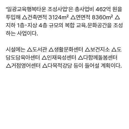
‘일광교육행복타운 조성사업’은 총사업비 462억 원을
투입해 △건축면적 3124㎡ △연면적 8360㎡ △
지하 1층･지상 4층 규모의 복합 교육․문화공간을 조성
하는 사업이다.
시설에는 △도서관 △생활문화센터 △보건지소 △도
담도담육아센터 △인재육성센터 △다함께돌봄센터
△거점영어센터 △다목적강당 등이 들어설 계획이다.