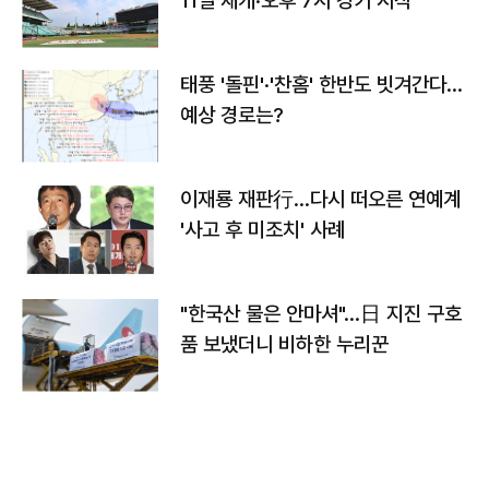
11일 재개·오후 7시 경기 시작
태풍 '돌핀'·'찬홈' 한반도 빗겨간다…
예상 경로는?
이재룡 재판行…다시 떠오른 연예계
'사고 후 미조치' 사례
"한국산 물은 안마셔"…日 지진 구호
품 보냈더니 비하한 누리꾼