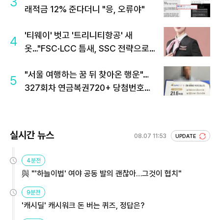
3
래적금 12% 준다더니 "응, 오류야"
'티웨이' 벗고 '트리니티항공' 새
4
옷…"FSC·LCC 틈새, SSC 전략으로
공략"
"서울 여행하는 꿈 뒤 찾아온 행운"…
5
327회차 연금복권720+ 당첨번호조
회 주목
실시간 뉴스
08.07 11:53
UPDATE
4분전
與 "'하늘이법' 여야 공동 발의 괜찮아…그것이 협치"
9분전
'캐시딜' 캐시워크 돈 버는 퀴즈, 정답은?