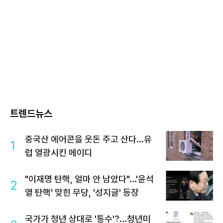
트렌드뉴스
중국산 에어콘을 웃돈 주고 산다...유
1
럽 열광시킨 메이디
"이재명 탄핵, 얼마 안 남았다"...'윤석
2
열 탄핵' 맞힌 무당, '성지글' 등장
국가가 청년 상대로 '통수'?...청년미