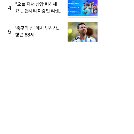
"오늘 저녁 상암 피하세
4
요"…맨시티·이강인·리센느
뜬다, 6호선 혼잡 예상
'축구의 신' 메시 부친상…
5
향년 68세