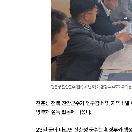
전춘성 진안군수(왼쪽 세 번째)가 환경부 수도기획과를
전춘성 전북 진안군수가 인구감소 및 지역소멸 
앙부처 설득 활동에 나섰다.
23일 군에 따르면 전춘성 군수는 환경부와 행