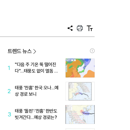
공
프
텍
유
린
스
트
트
크
기
트렌드 뉴스
"다음 주 기온 뚝 떨어진
1
다"…태풍도 없이 열돔 박
살 낸 '이것'
태풍 '찬홈' 한국 오나…예
2
상 경로 보니
태풍 '돌핀'·'찬홈' 한반도
3
빗겨간다…예상 경로는?