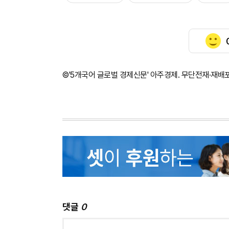
©'5개국어 글로벌 경제신문' 아주경제. 무단전재·재배
댓글
0