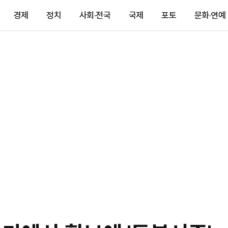
경제
정치
사회·전국
국제
포토
문화·연예