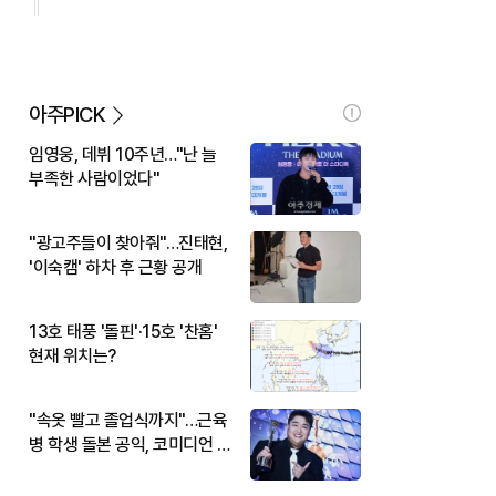
아주PICK
임영웅, 데뷔 10주년…"난 늘
부족한 사람이었다"
"광고주들이 찾아줘"…진태현,
'이숙캠' 하차 후 근황 공개
13호 태풍 '돌핀'·15호 '찬홈'
현재 위치는?
"속옷 빨고 졸업식까지"…근육
병 학생 돌본 공익, 코미디언 김
규원이었다