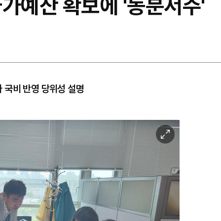
국가예산 확보에 '동분서주'
 국비 반영 당위성 설명
이
미
지
확
대