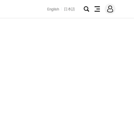
로
English
日本語
그
검
전
인
색
체
메
뉴