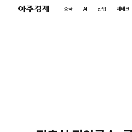
아
중국
AI
산업
재테크
주
경
제