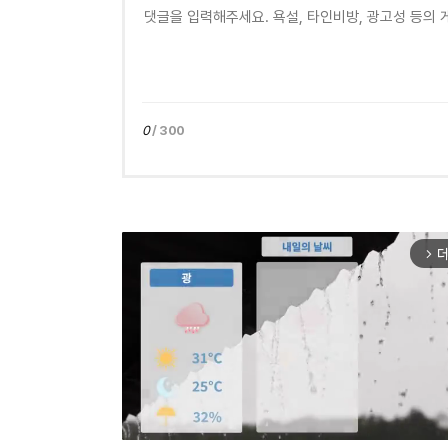
0
/ 300
더
arrow_forward_ios