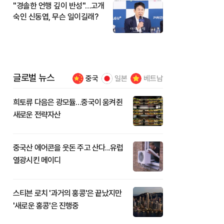
"경솔한 언행 깊이 반성"…고개
숙인 신동엽, 무슨 일이길래?
글로벌 뉴스
중국
일본
베트남
희토류 다음은 광모듈…중국이 움켜쥔
새로운 전략자산
중국산 에어콘을 웃돈 주고 산다...유럽
열광시킨 메이디
스티븐 로치 '과거의 홍콩'은 끝났지만
'새로운 홍콩'은 진행중