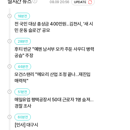
실시간 뉴스
08.09 20:56
UPDATE
18분전
전 국민 대상 총상금 400만원...김천시, '새 시
민 운동 슬로건' 공모
28분전
후티 반군 "예멘 남서부 모카 주둔 사우디 병력
공습" 주장
46분전
모건스탠리 "메모리 산업 조정 끝나…재진입
매력적"
51분전
매일유업 평택공장서 50대 근로자 1명 숨져…
경찰 조사
60분전
[인사] 대구시