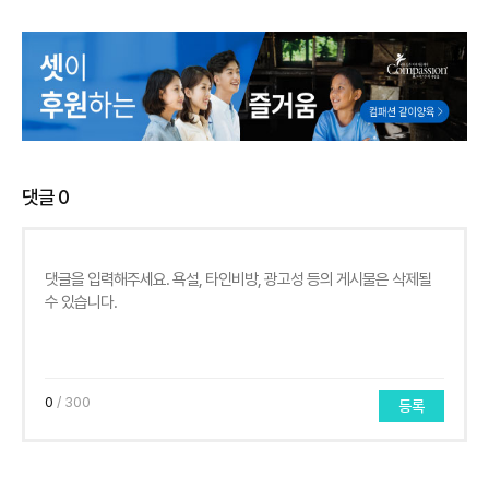
댓글
0
0
/ 300
등록