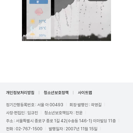
Unmute
개인정보처리방침
청소년보호정책
사이트맵
정기간행등록번호 : 서울 아 00493
회장·발행인 : 곽영길
사장·편집인 : 임규진
청소년보호책임자 : 전운
주소 : 서울특별시 종로구 종로 1길 42(수송동 146-1) 이마빌딩 11층
전화 : 02-767-1500
발행일자 : 2007년 11월 15일