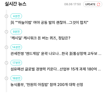
실시간 뉴스
08.06 17:50
UPDATE
4분전
與 "'하늘이법' 여야 공동 발의 괜찮아…그것이 협치"
9분전
'캐시딜' 캐시워크 돈 버는 퀴즈, 정답은?
14분전
관세전쟁 '엔드게임' 윤곽 나오나…한국 新통상정책 교두보 활
용해야
17분전
섬유패션 글로벌 경쟁력 키운다…산업부 15개 과제 180억 지
원
18분전
농식품부, '천원의 아침밥' 참여 200개 대학 선정