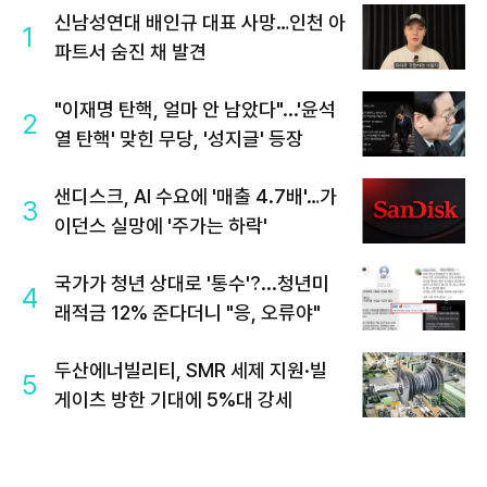
신남성연대 배인규 대표 사망…인천 아
1
파트서 숨진 채 발견
"이재명 탄핵, 얼마 안 남았다"...'윤석
2
열 탄핵' 맞힌 무당, '성지글' 등장
샌디스크, AI 수요에 '매출 4.7배'…가
3
이던스 실망에 '주가는 하락'
국가가 청년 상대로 '통수'?...청년미
4
래적금 12% 준다더니 "응, 오류야"
두산에너빌리티, SMR 세제 지원·빌
5
게이츠 방한 기대에 5%대 강세