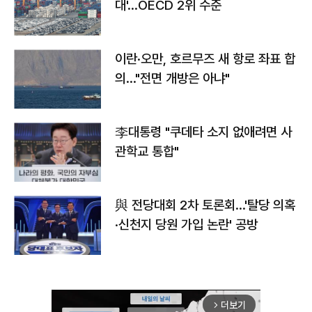
대'…OECD 2위 수준
이란·오만, 호르무즈 새 항로 좌표 합
의…"전면 개방은 아냐"
李대통령 "쿠데타 소지 없애려면 사
관학교 통합"
與 전당대회 2차 토론회…'탈당 의혹
·신천지 당원 가입 논란' 공방
더보기
arrow_forward_ios