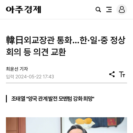
로
아
그
검
전
주
인
색
체
경
메
제
뉴
韓日외교장관 통화…한·일·중 정상
회의 등 의견 교환
최윤선 기자
공
텍
입력 2024-05-22 17:43
유
스
트
크
기
조태열 "양국 관계 발전 모멘텀 강화 희망"