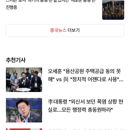
스티븐 로치 '과거의 홍콩'은 끝났지만 '새로운 홍콩'은
진행중
중국뉴스
더보기
추천기사
오세훈 "용산공원 주택공급 동의 못
해" vs 與 "정치적 어젠다로 사용"
맞불
李대통령 "외신서 보던 폭염 상황 현
실로…모든 행정력 총동원하라"