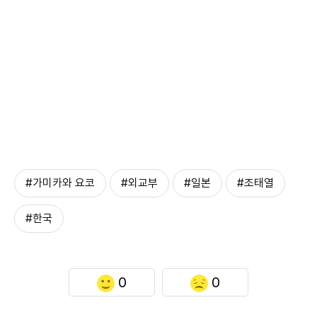
#가미카와 요코
#외교부
#일본
#조태열
#한국
0
0