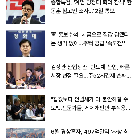
종합특검, '계엄 당정대 회의 참석' 한
동훈 참고인 조사...12일 통보
靑 홍보수석 "세금으로 집값 잡겠다
는 생각 없어…주택 공급 '속도전'"
김정관 산업장관 "반도체 산업, 빠른
시장 선점 필요…주52시간제 손봐
야"
"집값보다 전월세가 더 불안해질 수
도"…전문가들, 세제개편안 부작용
우려
6월 경상흑자, 497억달러 '사상 최