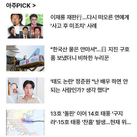
아주PICK >
이재룡 재판行…다시 떠오른 연예계
'사고 후 미조치' 사례
"한국산 물은 안마셔"…日 지진 구호
품 보냈더니 비하한 누리꾼
'태도 논란' 정준원 "난 배우 하면 안
되는 사람인가? 생각 했다"
13호 '돌핀' 이어 14호 태풍 '구지
라'·15호 태풍 '찬홈' 발생…현재 위
치와 이동경로는?