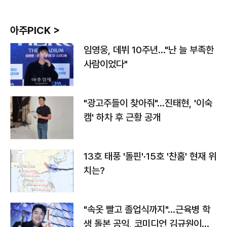
아주PICK >
임영웅, 데뷔 10주년…"난 늘 부족한
사람이었다"
"광고주들이 찾아줘"…진태현, '이숙
캠' 하차 후 근황 공개
13호 태풍 '돌핀'·15호 '찬홈' 현재 위
치는?
"속옷 빨고 졸업식까지"…근육병 학
생 돌본 공익, 코미디언 김규원이었