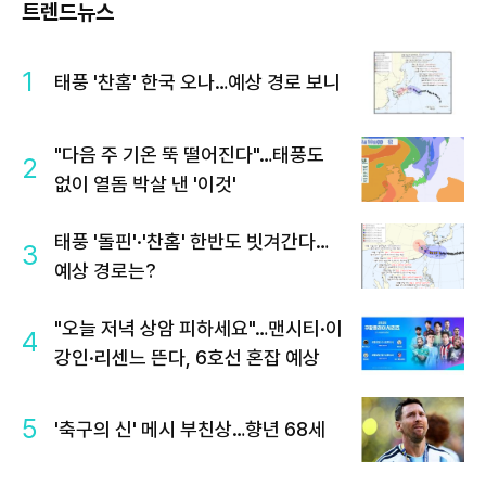
트렌드뉴스
1
태풍 '찬홈' 한국 오나…예상 경로 보니
"다음 주 기온 뚝 떨어진다"…태풍도
2
없이 열돔 박살 낸 '이것'
태풍 '돌핀'·'찬홈' 한반도 빗겨간다…
3
예상 경로는?
"오늘 저녁 상암 피하세요"…맨시티·이
4
강인·리센느 뜬다, 6호선 혼잡 예상
5
'축구의 신' 메시 부친상…향년 68세