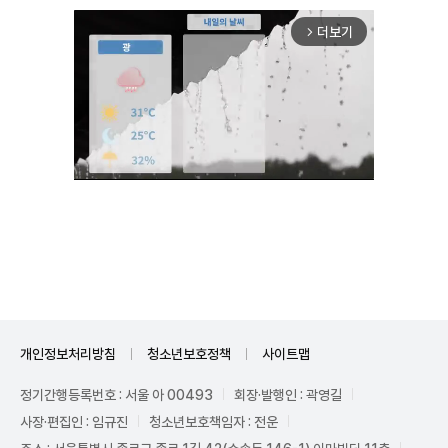
더보기
arrow_forward_ios
Unmute
개인정보처리방침
청소년보호정책
사이트맵
정기간행등록번호 : 서울 아 00493
회장·발행인 : 곽영길
사장·편집인 : 임규진
청소년보호책임자 : 전운