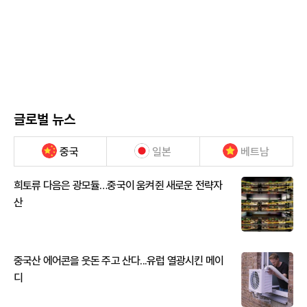
글로벌 뉴스
중국
일본
베트남
희토류 다음은 광모듈…중국이 움켜쥔 새로운 전략자
산
중국산 에어콘을 웃돈 주고 산다...유럽 열광시킨 메이
디