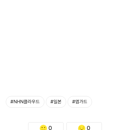
#NHN클라우드
#일본
#앱가드
0
0