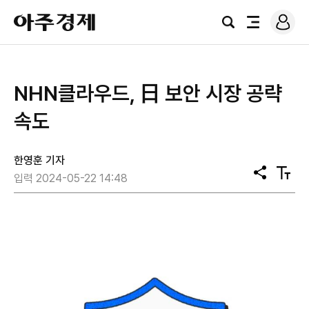
로
아
그
검
전
주
인
색
체
경
메
제
뉴
NHN클라우드, 日 보안 시장 공략
속도
한영훈 기자
공
텍
입력 2024-05-22 14:48
유
스
트
크
기