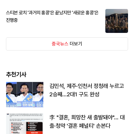
스티븐 로치 '과거의 홍콩'은 끝났지만 '새로운 홍콩'은
진행중
중국뉴스
더보기
추천기사
김민석, 제주·인천서 정청래 누르고
2승째…2대1 구도 완성
李 "결혼, 희망찬 새 출발돼야"… 대
출·청약 '결혼 페널티' 손본다