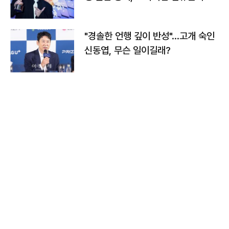
다
"경솔한 언행 깊이 반성"…고개 숙인
신동엽, 무슨 일이길래?