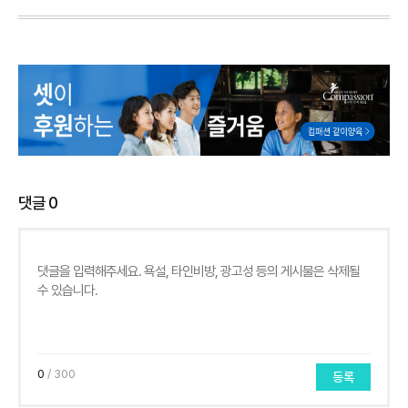
댓글
0
0
/ 300
등록