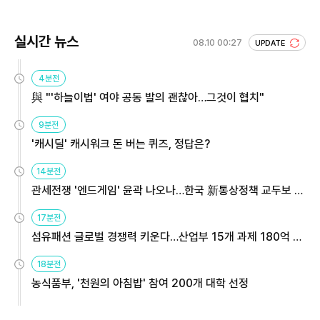
실시간 뉴스
08.10 00:27
UPDATE
4분전
與 "'하늘이법' 여야 공동 발의 괜찮아…그것이 협치"
9분전
'캐시딜' 캐시워크 돈 버는 퀴즈, 정답은?
14분전
관세전쟁 '엔드게임' 윤곽 나오나…한국 新통상정책 교두보 활
용해야
17분전
섬유패션 글로벌 경쟁력 키운다…산업부 15개 과제 180억 지
원
18분전
농식품부, '천원의 아침밥' 참여 200개 대학 선정