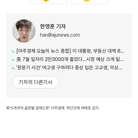
한영훈 기자
han@ajunews.com
[아주경제 오늘의 뉴스 종합] 이 대통령, 부동산 대책 6시간 점검…"기존 방식 벗어나 과감히 실행" 外
美 7월 일자리 2만3000개 줄었다…시장 예상 크게 밑돈 '고용 쇼크'
'장윤기 사건' 여고생 구하려다 중상 입은 고교생, 의상자 인정
기자의 다른기사
©'5개국어 글로벌 경제신문' 아주경제. 무단전재·재배포 금지