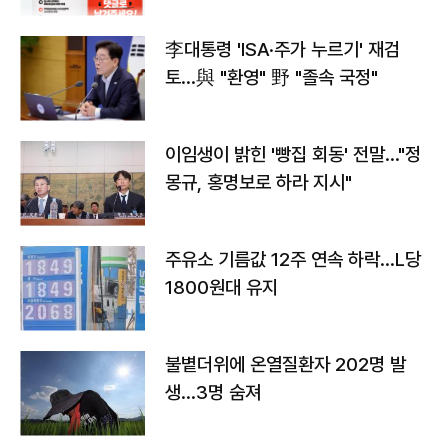
李대통령 'ISA·주가 누르기' 재검
토…與 "환영" 野 "졸속 국정"
이임생이 밝힌 '빵집 회동' 전말…"정
몽규, 홍명보로 하라 지시"
주유소 기름값 12주 연속 하락…L당
1800원대 유지
불볕더위에 온열질환자 202명 발
생…3명 숨져