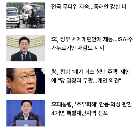
전국 무더위 지속…동해안 강한 비
李, 정부 세제개편안에 제동…ISA·주
가누르기안 재검토 지시
與, 황희 '폐기 버스 청년 주택' 제안
에 "당 입장과 무관…개인 의견"
李대통령, '호우피해' 안동·의성 관할
4개면 특별재난지역 선포