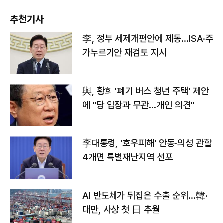
추천기사
李, 정부 세제개편안에 제동…ISA·주
가누르기안 재검토 지시
與, 황희 '폐기 버스 청년 주택' 제안
에 "당 입장과 무관…개인 의견"
李대통령, '호우피해' 안동·의성 관할
4개면 특별재난지역 선포
AI 반도체가 뒤집은 수출 순위…韓·
대만, 사상 첫 日 추월