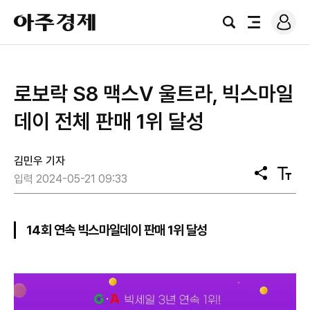
로
아
그
검
전
주
인
색
체
경
메
제
뉴
로보락 S8 맥스V 울트라, 빅스마일
데이 전체 판매 1위 달성
김민우 기자
공
텍
입력 2024-05-21 09:33
유
스
트
크
기
14회 연속 빅스마일데이 판매 1위 달성