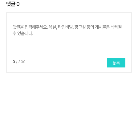
댓글
0
0
/ 300
등록