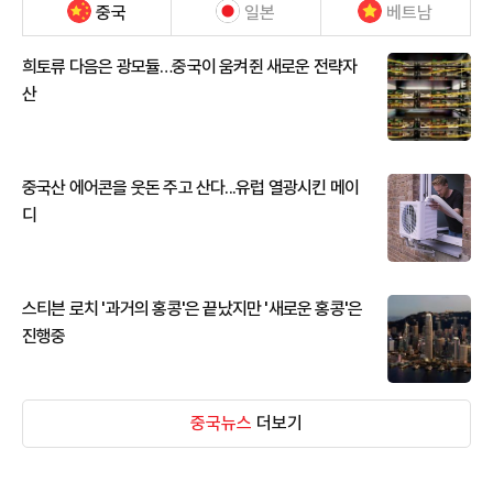
중국
일본
베트남
희토류 다음은 광모듈…중국이 움켜쥔 새로운 전략자
산
중국산 에어콘을 웃돈 주고 산다...유럽 열광시킨 메이
디
스티븐 로치 '과거의 홍콩'은 끝났지만 '새로운 홍콩'은
진행중
중국뉴스
더보기