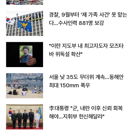
경찰, 9월부터 '제 가족 사건' 못 맡는
다…수사인력 881명 보강
"이란 지도부 내 최고지도자 모즈타
바 위독설 확산"
서울 낮 35도 무더위 계속…동해안
최대 150㎜ 폭우
李대통령 "군, 내란 이후 신뢰 회복
해야…지휘부 헌신해달라"