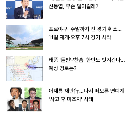
신동엽, 무슨 일이길래?
프로야구, 주말까지 전 경기 취소…
11일 재개·오후 7시 경기 시작
태풍 '돌핀'·'찬홈' 한반도 빗겨간다…
예상 경로는?
이재룡 재판行…다시 떠오른 연예계
'사고 후 미조치' 사례