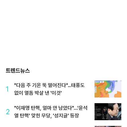
트렌드뉴스
"다음 주 기온 뚝 떨어진다"…태풍도
1
없이 열돔 박살 낸 '이것'
"이재명 탄핵, 얼마 안 남았다"...'윤석
2
열 탄핵' 맞힌 무당, '성지글' 등장