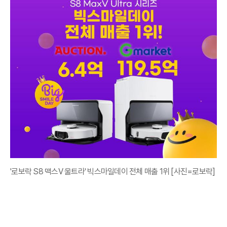
'로보락 S8 맥스V 울트라' 빅스마일데이 전체 매출 1위 [사진=로보락]