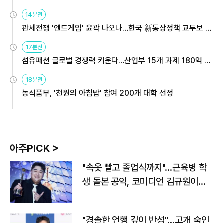
14분전
관세전쟁 '엔드게임' 윤곽 나오나…한국 新통상정책 교두보 활
용해야
17분전
섬유패션 글로벌 경쟁력 키운다…산업부 15개 과제 180억 지
원
18분전
농식품부, '천원의 아침밥' 참여 200개 대학 선정
아주PICK >
"속옷 빨고 졸업식까지"…근육병 학
생 돌본 공익, 코미디언 김규원이었
다
"경솔한 언행 깊이 반성"…고개 숙인