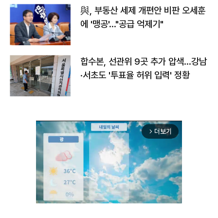
與, 부동산 세제 개편안 비판 오세훈
에 '맹공'…"공급 억제기"
합수본, 선관위 9곳 추가 압색…강남
·서초도 '투표율 허위 입력' 정황
더보기
arrow_forward_ios