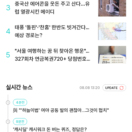
중국산 에어콘을 웃돈 주고 산다...유
3
럽 열광시킨 메이디
태풍 '돌핀'·'찬홈' 한반도 빗겨간다…
4
예상 경로는?
"서울 여행하는 꿈 뒤 찾아온 행운"…
5
327회차 연금복권720+ 당첨번호조
회 주목
실시간 뉴스
08.08 13:20
UPDATE
4분전
與 "'하늘이법' 여야 공동 발의 괜찮아…그것이 협치"
9분전
'캐시딜' 캐시워크 돈 버는 퀴즈, 정답은?