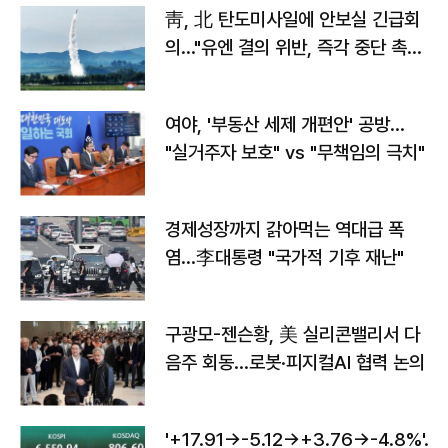
靑, 北 탄도미사일에 안보실 긴급회
의…"유엔 결의 위반, 즉각 중단 촉
구"
여야, '부동산 세제 개편안' 공방…
"실거주자 보호" vs "무책임의 극치"
경제성장까지 갉아먹는 역대급 폭
염…李대통령 "국가적 기후 재난"
구광모-젠슨황, 美 실리콘밸리서 다
음주 회동…로봇·피지컬AI 협력 논의
'+17.91→-5.12→+3.76→-4.8%'…'