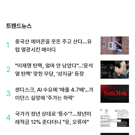
트렌드뉴스
중국산 에어콘을 웃돈 주고 산다...유
1
럽 열광시킨 메이디
"이재명 탄핵, 얼마 안 남았다"...'윤석
2
열 탄핵' 맞힌 무당, '성지글' 등장
샌디스크, AI 수요에 '매출 4.7배'…가
3
이던스 실망에 '주가는 하락'
국가가 청년 상대로 '통수'?...청년미
4
래적금 12% 준다더니 "응, 오류야"