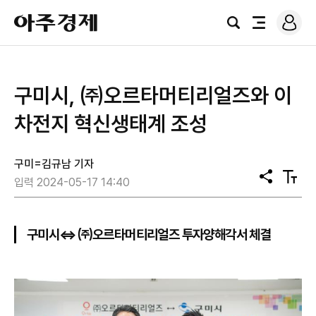
로
아
그
검
전
주
인
색
체
경
메
제
뉴
구미시, ㈜오르타머티리얼즈와 이
차전지 혁신생태계 조성
구미=김규남 기자
공
텍
입력 2024-05-17 14:40
유
스
트
크
기
구미시⇔㈜오르타머티리얼즈 투자양해각서 체결