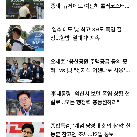
종레' 규제에도 여전히 롤러코스터
타는 코스피
'입추'에도 낮 최고 39도 폭염 절
정…한밤 '열대야' 지속
오세훈 "용산공원 주택공급 동의 못
해" vs 與 "정치적 어젠다로 사용"
맞불
李대통령 "외신서 보던 폭염 상황 현
실로…모든 행정력 총동원하라"
종합특검, '계엄 당정대 회의 참석' 한
동훈 참고인 조사...12일 통보