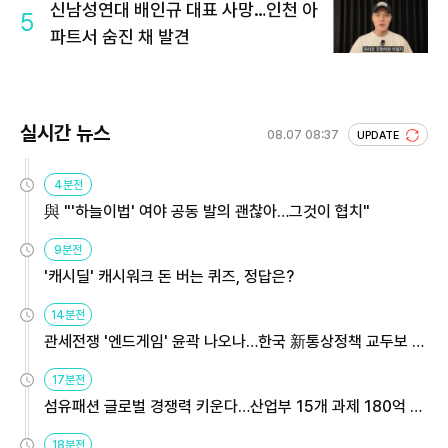
신남성연대 배인규 대표 사망…인천 아
5
파트서 숨진 채 발견
실시간 뉴스
08.07 08:37
UPDATE
4분전
與 "'하늘이법' 여야 공동 발의 괜찮아…그것이 협치"
9분전
'캐시딜' 캐시워크 돈 버는 퀴즈, 정답은?
14분전
관세전쟁 '엔드게임' 윤곽 나오나…한국 新통상정책 교두보 활
용해야
17분전
섬유패션 글로벌 경쟁력 키운다…산업부 15개 과제 180억 지
원
18분전