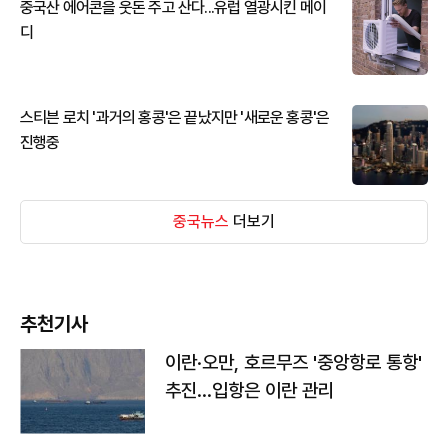
중국산 에어콘을 웃돈 주고 산다...유럽 열광시킨 메이
디
스티븐 로치 '과거의 홍콩'은 끝났지만 '새로운 홍콩'은
진행중
중국뉴스
더보기
추천기사
이란·오만, 호르무즈 '중앙항로 통항'
추진…입항은 이란 관리