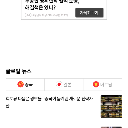
글로벌 뉴스
중국
일본
베트남
희토류 다음은 광모듈…중국이 움켜쥔 새로운 전략자
산