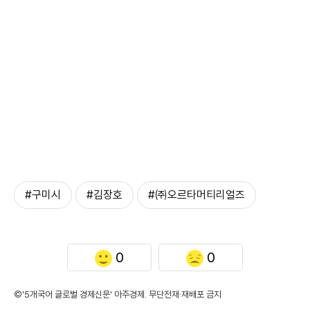
#구미시
#김장호
#㈜오르타머티리얼즈
0
0
©'5개국어 글로벌 경제신문' 아주경제. 무단전재·재배포 금지