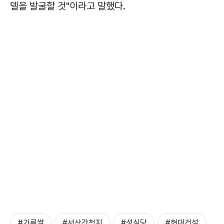
델을 발굴할 것"이라고 말했다.
#가루쌀
#서산간척지
#성심당
#현대건설