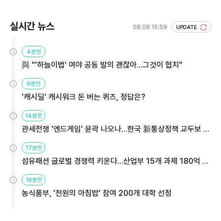
실시간 뉴스
08.08 15:59
UPDATE
4분전
與 "'하늘이법' 여야 공동 발의 괜찮아…그것이 협치"
9분전
'캐시딜' 캐시워크 돈 버는 퀴즈, 정답은?
14분전
관세전쟁 '엔드게임' 윤곽 나오나…한국 新통상정책 교두보 활
용해야
17분전
섬유패션 글로벌 경쟁력 키운다…산업부 15개 과제 180억 지
원
18분전
농식품부, '천원의 아침밥' 참여 200개 대학 선정