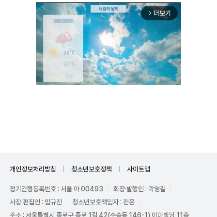
더보기
arrow_forward_ios
Unmute
개인정보처리방침
청소년보호정책
사이트맵
정기간행등록번호 : 서울 아 00493
회장·발행인 : 곽영길
사장·편집인 : 임규진
청소년보호책임자 : 전운
주소 : 서울특별시 종로구 종로 1길 42(수송동 146-1) 이마빌딩 11층