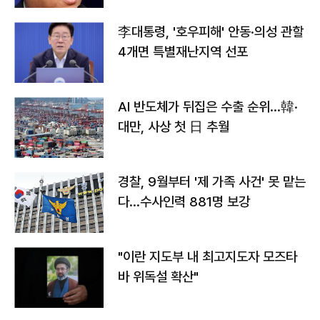
李대통령, '호우피해' 안동·의성 관할
4개면 특별재난지역 선포
AI 반도체가 뒤집은 수출 순위…韓·
대만, 사상 첫 日 추월
경찰, 9월부터 '제 가족 사건' 못 맡는
다…수사인력 881명 보강
"이란 지도부 내 최고지도자 모즈타
바 위독설 확산"