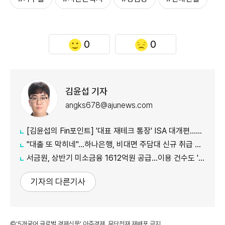
0
0
김윤섭 기자
angks678@ajunews.com
[김윤섭의 Fin포인트] '대표 재테크 통장' ISA 대개편…나에게 맞는 전략은?
"대출 또 막히네"…하나은행, 비대면 주담대 신규 취급 중단
서금원, 상반기 미소금융 1612억원 공급…이용 건수도 '역대 최대'
기자의 다른기사
©'5개국어 글로벌 경제신문' 아주경제. 무단전재·재배포 금지