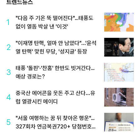
트렌드뉴스
"다음 주 기온 뚝 떨어진다"…태풍도
1
없이 열돔 박살 낸 '이것'
"이재명 탄핵, 얼마 안 남았다"...'윤석
2
열 탄핵' 맞힌 무당, '성지글' 등장
태풍 '돌핀'·'찬홈' 한반도 빗겨간다…
3
예상 경로는?
중국산 에어콘을 웃돈 주고 산다...유
4
럽 열광시킨 메이디
"서울 여행하는 꿈 뒤 찾아온 행운"…
5
327회차 연금복권720+ 당첨번호조
회 주목