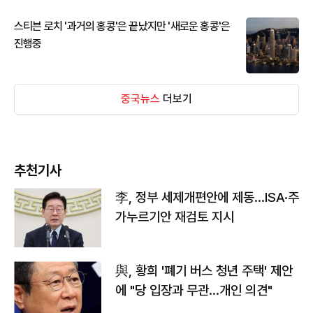
스티븐 로치 '과거의 홍콩'은 끝났지만 '새로운 홍콩'은
진행중
중국뉴스
더보기
추천기사
李, 정부 세제개편안에 제동…ISA·주
가누르기안 재검토 지시
與, 황희 '폐기 버스 청년 주택' 제안
에 "당 입장과 무관…개인 의견"