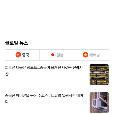
글로벌 뉴스
중국
일본
베트남
희토류 다음은 광모듈…중국이 움켜쥔 새로운 전략자
산
중국산 에어콘을 웃돈 주고 산다...유럽 열광시킨 메이
디