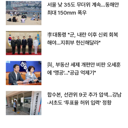
서울 낮 35도 무더위 계속…동해안
최대 150㎜ 폭우
李대통령 "군, 내란 이후 신뢰 회복
해야…지휘부 헌신해달라"
與, 부동산 세제 개편안 비판 오세훈
에 '맹공'…"공급 억제기"
합수본, 선관위 9곳 추가 압색…강남
·서초도 '투표율 허위 입력' 정황