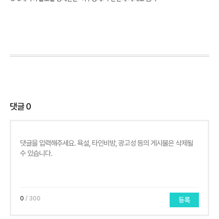
댓글
0
0
/ 300
등록