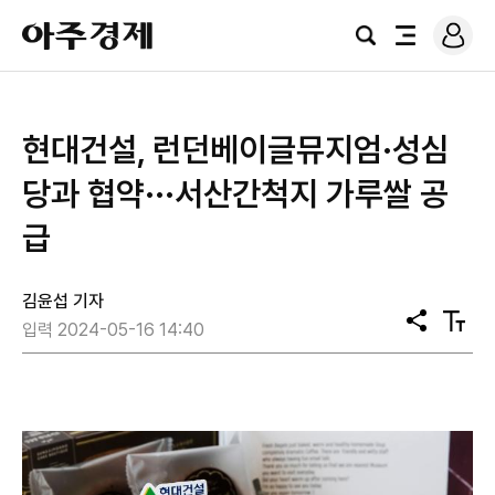
로
아
그
검
전
주
인
색
체
경
메
제
뉴
현대건설, 런던베이글뮤지엄·성심
당과 협약···서산간척지 가루쌀 공
급
김윤섭 기자
공
텍
입력 2024-05-16 14:40
유
스
트
크
기