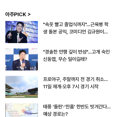
아주PICK >
"속옷 빨고 졸업식까지"…근육병 학
생 돌본 공익, 코미디언 김규원이었
다
"경솔한 언행 깊이 반성"…고개 숙인
신동엽, 무슨 일이길래?
프로야구, 주말까지 전 경기 취소…
11일 재개·오후 7시 경기 시작
태풍 '돌핀'·'찬홈' 한반도 빗겨간다…
예상 경로는?