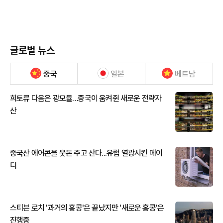
글로벌 뉴스
중국
일본
베트남
희토류 다음은 광모듈…중국이 움켜쥔 새로운 전략자
산
중국산 에어콘을 웃돈 주고 산다...유럽 열광시킨 메이
디
스티븐 로치 '과거의 홍콩'은 끝났지만 '새로운 홍콩'은
진행중