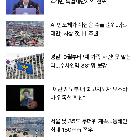
4개면 특별재난지역 선포
AI 반도체가 뒤집은 수출 순위…韓·
대만, 사상 첫 日 추월
경찰, 9월부터 '제 가족 사건' 못 맡는
다…수사인력 881명 보강
"이란 지도부 내 최고지도자 모즈타
바 위독설 확산"
서울 낮 35도 무더위 계속…동해안
최대 150㎜ 폭우