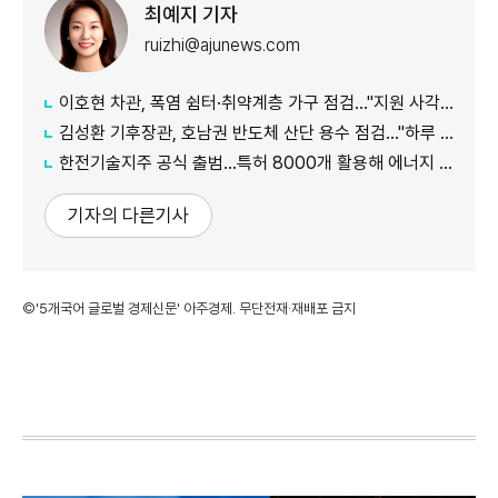
최예지 기자
ruizhi@ajunews.com
이호현 차관, 폭염 쉼터·취약계층 가구 점검…"지원 사각지대 최소화"
김성환 기후장관, 호남권 반도체 산단 용수 점검…"하루 30만t 재이용수 공급"
한전기술지주 공식 출범…특허 8000개 활용해 에너지 유니콘 키운다
기자의 다른기사
©'5개국어 글로벌 경제신문' 아주경제. 무단전재·재배포 금지