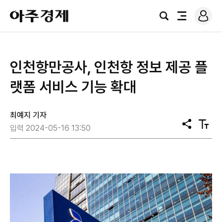
로
아
그
검
전
주
인
색
체
경
메
제
뉴
인천항만공사, 인천항 정보 제공 플
랫폼 서비스 기능 확대
최예지 기자
공
텍
입력 2024-05-16 13:50
유
스
트
크
기