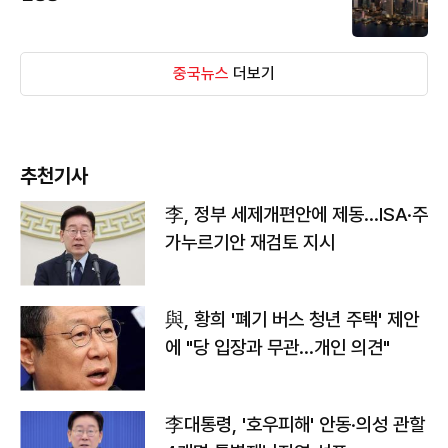
중국뉴스
더보기
추천기사
李, 정부 세제개편안에 제동…ISA·주
가누르기안 재검토 지시
與, 황희 '폐기 버스 청년 주택' 제안
에 "당 입장과 무관…개인 의견"
李대통령, '호우피해' 안동·의성 관할