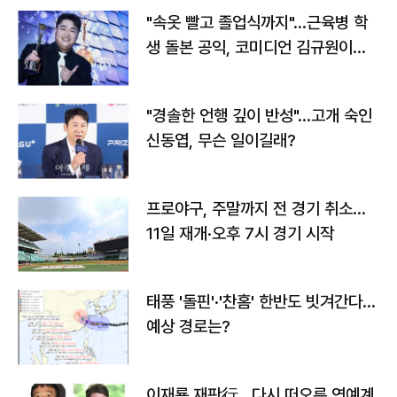
"속옷 빨고 졸업식까지"…근육병 학
생 돌본 공익, 코미디언 김규원이었
다
"경솔한 언행 깊이 반성"…고개 숙인
신동엽, 무슨 일이길래?
프로야구, 주말까지 전 경기 취소…
11일 재개·오후 7시 경기 시작
태풍 '돌핀'·'찬홈' 한반도 빗겨간다…
예상 경로는?
이재룡 재판行…다시 떠오른 연예계