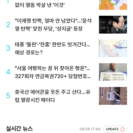
1
없이 열돔 박살 낸 '이것'
"이재명 탄핵, 얼마 안 남았다"...'윤석
2
열 탄핵' 맞힌 무당, '성지글' 등장
태풍 '돌핀'·'찬홈' 한반도 빗겨간다…
3
예상 경로는?
"서울 여행하는 꿈 뒤 찾아온 행운"…
4
327회차 연금복권720+ 당첨번호조
회 주목
중국산 에어콘을 웃돈 주고 산다...유
5
럽 열광시킨 메이디
실시간 뉴스
08.08 17:46
UPDATE