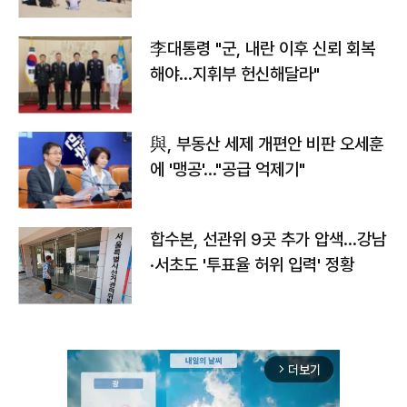
李대통령 "군, 내란 이후 신뢰 회복
해야…지휘부 헌신해달라"
與, 부동산 세제 개편안 비판 오세훈
에 '맹공'…"공급 억제기"
합수본, 선관위 9곳 추가 압색…강남
·서초도 '투표율 허위 입력' 정황
더보기
arrow_forward_ios