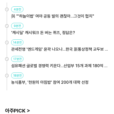
4분전
與 "'하늘이법' 여야 공동 발의 괜찮아…그것이 협치"
9분전
'캐시딜' 캐시워크 돈 버는 퀴즈, 정답은?
14분전
관세전쟁 '엔드게임' 윤곽 나오나…한국 新통상정책 교두보 활
용해야
17분전
섬유패션 글로벌 경쟁력 키운다…산업부 15개 과제 180억 지
원
18분전
농식품부, '천원의 아침밥' 참여 200개 대학 선정
아주PICK >