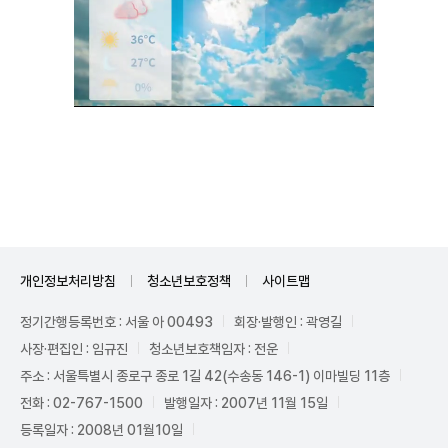
Unmute
개인정보처리방침
청소년보호정책
사이트맵
정기간행등록번호 : 서울 아 00493
회장·발행인 : 곽영길
사장·편집인 : 임규진
청소년보호책임자 : 전운
주소 : 서울특별시 종로구 종로 1길 42(수송동 146-1) 이마빌딩 11층
전화 : 02-767-1500
발행일자 : 2007년 11월 15일
등록일자 : 2008년 01월10일