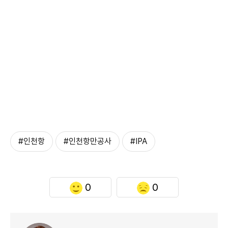
#인천항
#인천항만공사
#IPA
0
0