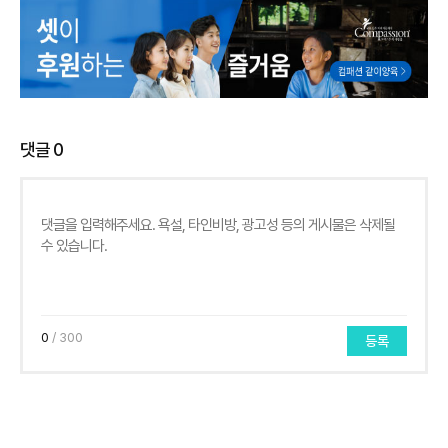
댓글
0
0
/ 300
등록