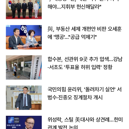
해야…지휘부 헌신해달라"
與, 부동산 세제 개편안 비판 오세훈
에 '맹공'…"공급 억제기"
합수본, 선관위 9곳 추가 압색…강남
·서초도 '투표율 허위 입력' 정황
국민의힘 윤리위, '돌려차기 실언' 서
범수·진종오 징계절차 개시
위성락, 스틸 美대사와 상견례…한미
관계 발전 논의