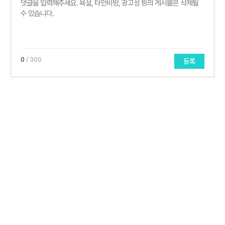
0
/ 300
등록