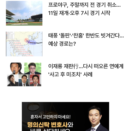
프로야구, 주말까지 전 경기 취소…
11일 재개·오후 7시 경기 시작
태풍 '돌핀'·'찬홈' 한반도 빗겨간다…
예상 경로는?
이재룡 재판行…다시 떠오른 연예계
'사고 후 미조치' 사례