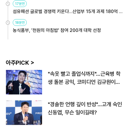
17분전
섬유패션 글로벌 경쟁력 키운다…산업부 15개 과제 180억 지
원
18분전
농식품부, '천원의 아침밥' 참여 200개 대학 선정
아주PICK >
"속옷 빨고 졸업식까지"…근육병 학
생 돌본 공익, 코미디언 김규원이었
다
"경솔한 언행 깊이 반성"…고개 숙인
신동엽, 무슨 일이길래?