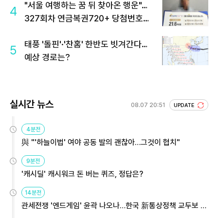
"서울 여행하는 꿈 뒤 찾아온 행운"…
4
327회차 연금복권720+ 당첨번호조
회 주목
태풍 '돌핀'·'찬홈' 한반도 빗겨간다…
5
예상 경로는?
실시간 뉴스
08.07 20:51
UPDATE
4분전
與 "'하늘이법' 여야 공동 발의 괜찮아…그것이 협치"
9분전
'캐시딜' 캐시워크 돈 버는 퀴즈, 정답은?
14분전
관세전쟁 '엔드게임' 윤곽 나오나…한국 新통상정책 교두보 활
용해야