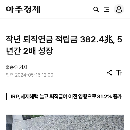
로
아
그
검
전
주
인
색
체
경
메
제
뉴
작년 퇴직연금 적립금 382.4兆, 5
년간 2배 성장
홍승우 기자
공
텍
입력 2024-05-16 12:00
유
스
트
크
기
IRP, 세제혜택 늘고 퇴직급여 이전 영향으로 31.2% 증가