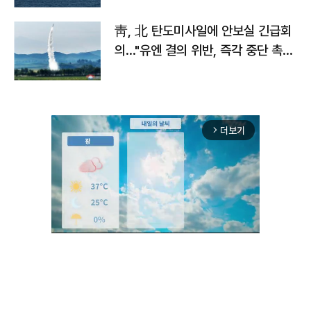
靑, 北 탄도미사일에 안보실 긴급회
의…"유엔 결의 위반, 즉각 중단 촉
구"
더보기
arrow_forward_ios
Unmute