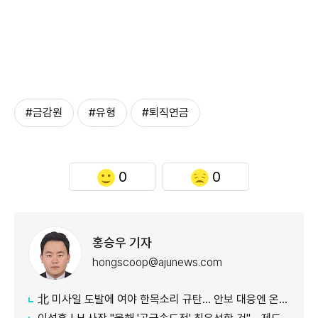
#금감원
#유형
#퇴직연금
0
0
홍승우 기자
hongscoop@ajunews.com
北 미사일 도발에 여야 한목소리 규탄… 안보 대응엔 온도차