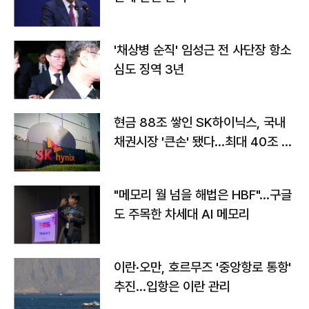
'채상병 순직' 임성근 전 사단장 항소
심도 징역 3년
현금 88조 쌓인 SK하이닉스, 국내
채권시장 '큰손' 됐다…최대 40조 투
자
"메모리 월 넘을 해법은 HBF"…구글
도 주목한 차세대 AI 메모리
이란·오만, 호르무즈 '중앙항로 통항'
추진…입항은 이란 관리