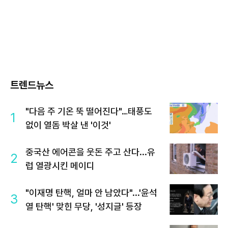
트렌드뉴스
"다음 주 기온 뚝 떨어진다"…태풍도
1
없이 열돔 박살 낸 '이것'
중국산 에어콘을 웃돈 주고 산다...유
2
럽 열광시킨 메이디
"이재명 탄핵, 얼마 안 남았다"...'윤석
3
열 탄핵' 맞힌 무당, '성지글' 등장