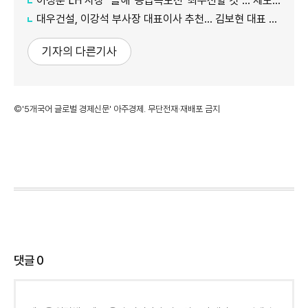
이성훈 LH 사장 "올해 '공급속도전' 최우선할 것"… 제도 개선·직원 참여 독려
대우건설, 이강석 부사장 대표이사 추천… 김보현 대표 용퇴
기자의 다른기사
©'5개국어 글로벌 경제신문' 아주경제. 무단전재·재배포 금지
댓글
0