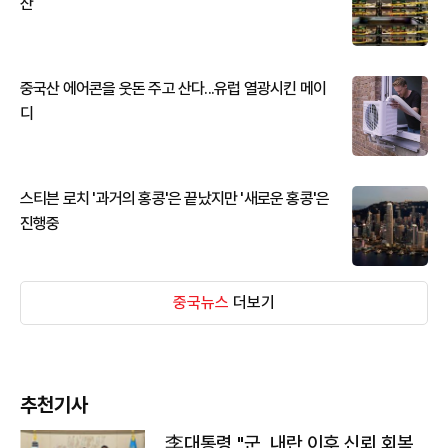
산
중국산 에어콘을 웃돈 주고 산다...유럽 열광시킨 메이
디
스티븐 로치 '과거의 홍콩'은 끝났지만 '새로운 홍콩'은
진행중
중국뉴스
더보기
추천기사
李대통령 "군, 내란 이후 신뢰 회복