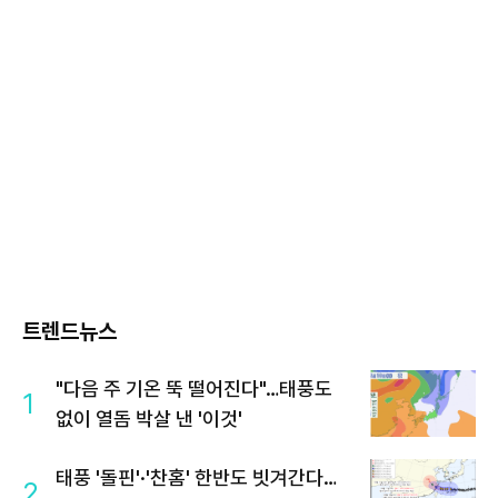
트렌드뉴스
"다음 주 기온 뚝 떨어진다"…태풍도
1
없이 열돔 박살 낸 '이것'
태풍 '돌핀'·'찬홈' 한반도 빗겨간다…
2