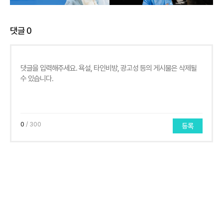
댓글
0
0
/ 300
등록