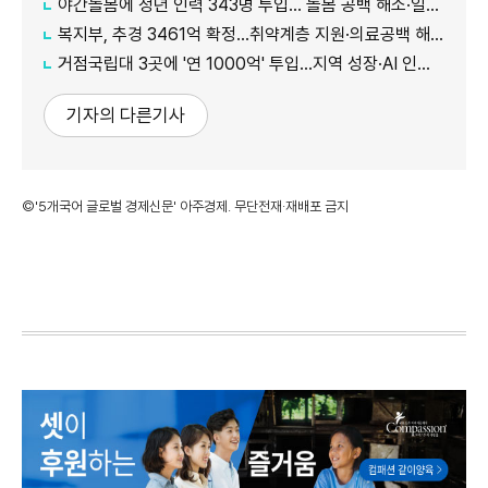
야간돌봄에 청년 인력 343명 투입… 돌봄 공백 해소·일자리 확대 추진
복지부, 추경 3461억 확정…취약계층 지원·의료공백 해소 강화
거점국립대 3곳에 '연 1000억' 투입…지역 성장·AI 인재 거점 육성
기자의 다른기사
©'5개국어 글로벌 경제신문' 아주경제. 무단전재·재배포 금지