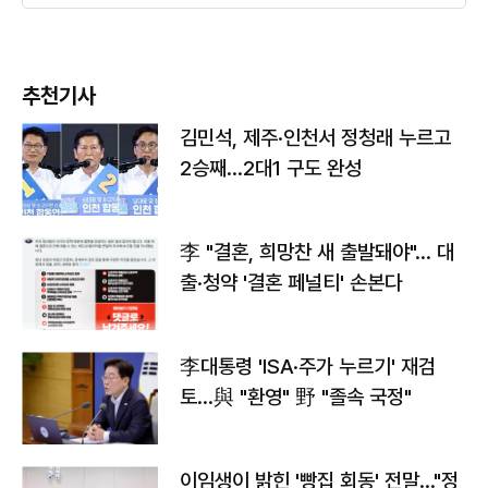
추천기사
김민석, 제주·인천서 정청래 누르고
2승째…2대1 구도 완성
李 "결혼, 희망찬 새 출발돼야"… 대
출·청약 '결혼 페널티' 손본다
李대통령 'ISA·주가 누르기' 재검
토…與 "환영" 野 "졸속 국정"
이임생이 밝힌 '빵집 회동' 전말…"정