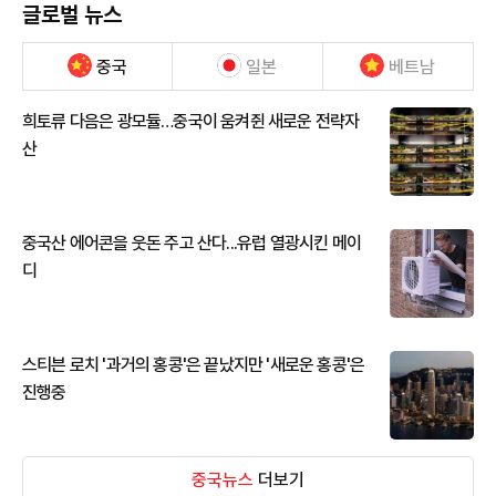
글로벌 뉴스
중국
일본
베트남
희토류 다음은 광모듈…중국이 움켜쥔 새로운 전략자
산
중국산 에어콘을 웃돈 주고 산다...유럽 열광시킨 메이
디
스티븐 로치 '과거의 홍콩'은 끝났지만 '새로운 홍콩'은
진행중
중국뉴스
더보기