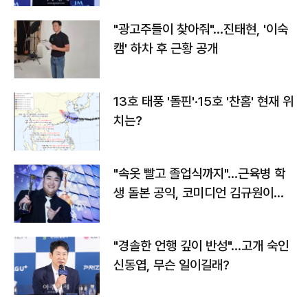
"광고주들이 찾아줘"…진태현, '이숙
캠' 하차 후 근황 공개
13호 태풍 '돌핀'·15호 '찬홈' 현재 위
치는?
"속옷 빨고 졸업식까지"…근육병 학
생 돌본 공익, 코미디언 김규원이었
다
"경솔한 언행 깊이 반성"…고개 숙인
신동엽, 무슨 일이길래?