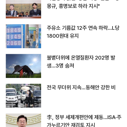
몽규, 홍명보로 하라 지시"
주유소 기름값 12주 연속 하락…L당
1800원대 유지
불볕더위에 온열질환자 202명 발
생…3명 숨져
전국 무더위 지속…동해안 강한 비
李, 정부 세제개편안에 제동…ISA·주
가누르기안 재검토 지시