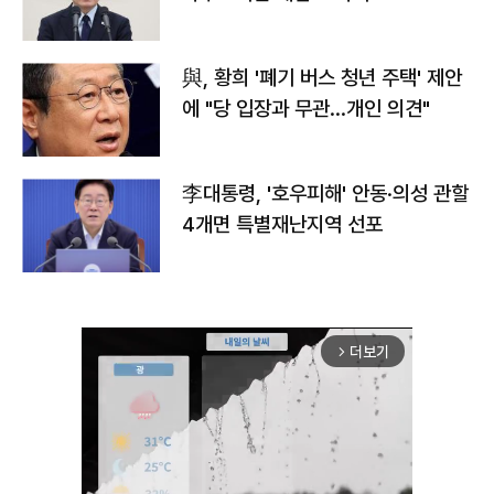
與, 황희 '폐기 버스 청년 주택' 제안
에 "당 입장과 무관…개인 의견"
李대통령, '호우피해' 안동·의성 관할
4개면 특별재난지역 선포
더보기
arrow_forward_ios