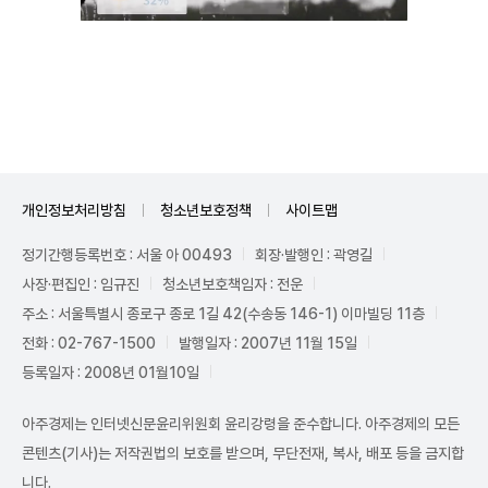
Unmute
개인정보처리방침
청소년보호정책
사이트맵
정기간행등록번호 : 서울 아 00493
회장·발행인 : 곽영길
사장·편집인 : 임규진
청소년보호책임자 : 전운
주소 : 서울특별시 종로구 종로 1길 42(수송동 146-1) 이마빌딩 11층
전화 : 02-767-1500
발행일자 : 2007년 11월 15일
등록일자 : 2008년 01월10일
아주경제는 인터넷신문윤리위원회 윤리강령을 준수합니다. 아주경제의 모든
콘텐츠(기사)는 저작권법의 보호를 받으며, 무단전재, 복사, 배포 등을 금지합
니다.