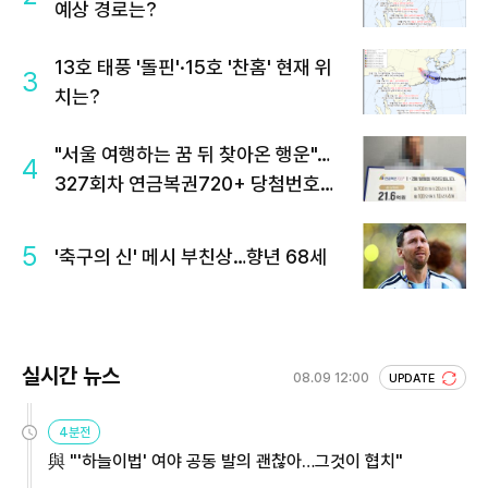
예상 경로는?
13호 태풍 '돌핀'·15호 '찬홈' 현재 위
3
치는?
"서울 여행하는 꿈 뒤 찾아온 행운"…
4
327회차 연금복권720+ 당첨번호조
회 주목
5
'축구의 신' 메시 부친상…향년 68세
실시간 뉴스
08.09 12:00
UPDATE
4분전
與 "'하늘이법' 여야 공동 발의 괜찮아…그것이 협치"