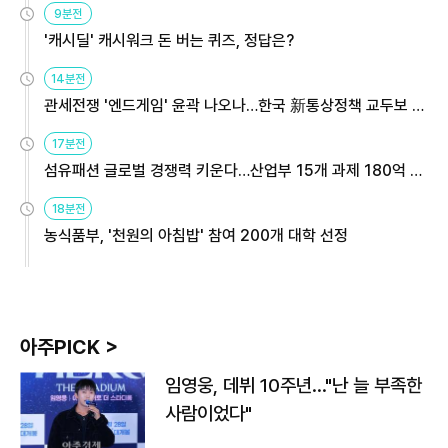
9분전
'캐시딜' 캐시워크 돈 버는 퀴즈, 정답은?
14분전
관세전쟁 '엔드게임' 윤곽 나오나…한국 新통상정책 교두보 활
용해야
17분전
섬유패션 글로벌 경쟁력 키운다…산업부 15개 과제 180억 지
원
18분전
농식품부, '천원의 아침밥' 참여 200개 대학 선정
아주PICK >
임영웅, 데뷔 10주년…"난 늘 부족한
사람이었다"