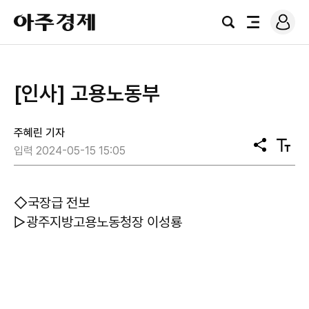
로
아
그
검
전
주
인
색
체
경
메
제
뉴
[인사] 고용노동부
주혜린 기자
공
텍
입력 2024-05-15 15:05
유
스
트
크
기
◇국장급 전보
▷광주지방고용노동청장 이성룡