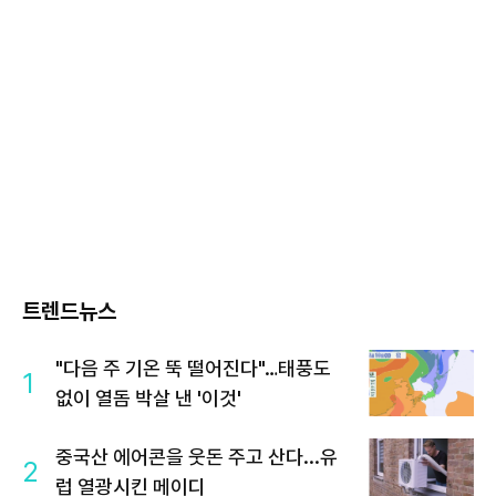
트렌드뉴스
"다음 주 기온 뚝 떨어진다"…태풍도
1
없이 열돔 박살 낸 '이것'
중국산 에어콘을 웃돈 주고 산다...유
2
럽 열광시킨 메이디