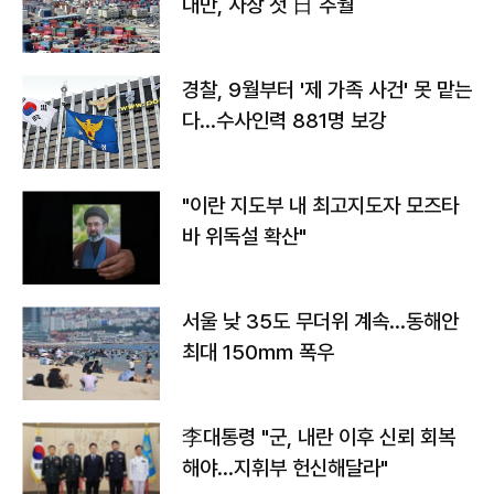
대만, 사상 첫 日 추월
경찰, 9월부터 '제 가족 사건' 못 맡는
다…수사인력 881명 보강
"이란 지도부 내 최고지도자 모즈타
바 위독설 확산"
서울 낮 35도 무더위 계속…동해안
최대 150㎜ 폭우
李대통령 "군, 내란 이후 신뢰 회복
해야…지휘부 헌신해달라"