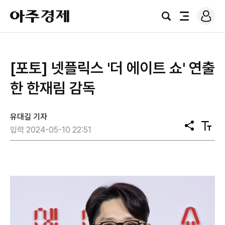
로
아
그
검
전
주
인
색
체
경
메
제
뉴
[포토] 넷플릭스 '더 에이트 쇼' 연출
한 한재림 감독
유대길 기자
공
텍
입력 2024-05-10 22:51
유
스
트
크
기