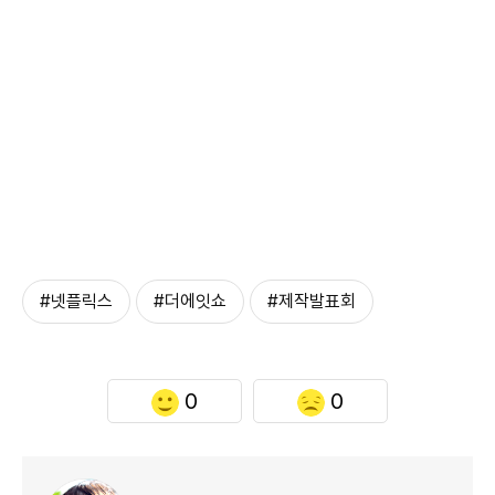
#넷플릭스
#더에잇쇼
#제작발표회
0
0