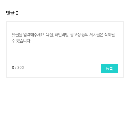
댓글
0
0
/ 300
등록