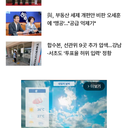
與, 부동산 세제 개편안 비판 오세훈
에 '맹공'…"공급 억제기"
합수본, 선관위 9곳 추가 압색…강남
·서초도 '투표율 허위 입력' 정황
더보기
arrow_forward_ios