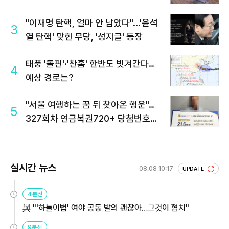
"이재명 탄핵, 얼마 안 남았다"...'윤석
3
열 탄핵' 맞힌 무당, '성지글' 등장
태풍 '돌핀'·'찬홈' 한반도 빗겨간다…
4
예상 경로는?
"서울 여행하는 꿈 뒤 찾아온 행운"…
5
327회차 연금복권720+ 당첨번호조
회 주목
실시간 뉴스
08.08 10:17
UPDATE
4분전
與 "'하늘이법' 여야 공동 발의 괜찮아…그것이 협치"
9분전