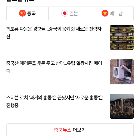
중국
일본
베트남
희토류 다음은 광모듈…중국이 움켜쥔 새로운 전략자
산
중국산 에어콘을 웃돈 주고 산다...유럽 열광시킨 메이
디
스티븐 로치 '과거의 홍콩'은 끝났지만 '새로운 홍콩'은
진행중
중국뉴스
더보기