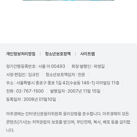
Unmute
개인정보처리방침
청소년보호정책
사이트맵
정기간행등록번호 : 서울 아 00493
회장·발행인 : 곽영길
사장·편집인 : 임규진
청소년보호책임자 : 전운
주소 : 서울특별시 종로구 종로 1길 42(수송동 146-1) 이마빌딩 11층
전화 : 02-767-1500
발행일자 : 2007년 11월 15일
등록일자 : 2008년 01월10일
아주경제는 인터넷신문윤리위원회 윤리강령을 준수합니다. 아주경제의 모든
콘텐츠(기사)는 저작권법의 보호를 받으며, 무단전재, 복사, 배포 등을 금지합
니다.