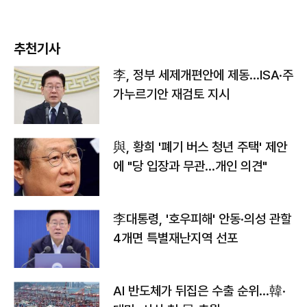
추천기사
李, 정부 세제개편안에 제동…ISA·주
가누르기안 재검토 지시
與, 황희 '폐기 버스 청년 주택' 제안
에 "당 입장과 무관…개인 의견"
李대통령, '호우피해' 안동·의성 관할
4개면 특별재난지역 선포
AI 반도체가 뒤집은 수출 순위…韓·