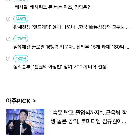
'캐시딜' 캐시워크 돈 버는 퀴즈, 정답은?
14분전
관세전쟁 '엔드게임' 윤곽 나오나…한국 新통상정책 교두보 활
용해야
17분전
섬유패션 글로벌 경쟁력 키운다…산업부 15개 과제 180억 지
원
18분전
농식품부, '천원의 아침밥' 참여 200개 대학 선정
아주PICK >
"속옷 빨고 졸업식까지"…근육병 학
생 돌본 공익, 코미디언 김규원이었
다