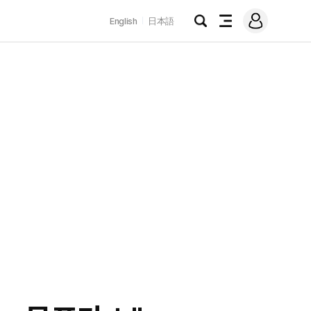
로
English
日本語
그
검
전
인
색
체
메
뉴