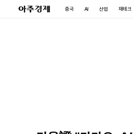
아
중국
AI
산업
재테크
주
경
제