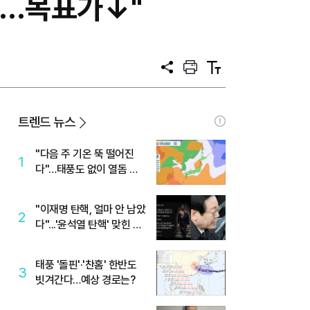
요…목표가↓"
공
프
텍
유
린
스
트
트
크
기
트렌드 뉴스
"다음 주 기온 뚝 떨어진
1
다"…태풍도 없이 열돔 박
살 낸 '이것'
"이재명 탄핵, 얼마 안 남았
2
다"...'윤석열 탄핵' 맞힌 무
당, '성지글' 등장
태풍 '돌핀'·'찬홈' 한반도
3
빗겨간다…예상 경로는?