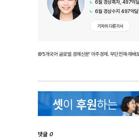
6월 경상흑자, 497억달
6월 경상수지 497억달
기자의 다른기사
©'5개국어 글로벌 경제신문' 아주경제. 무단전재·재배
댓글
0