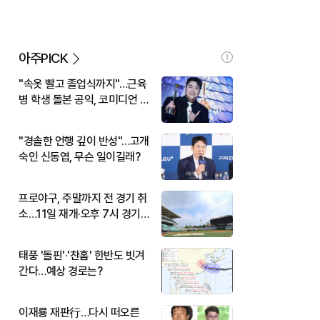
아주PICK
"속옷 빨고 졸업식까지"…근육
병 학생 돌본 공익, 코미디언 김
규원이었다
"경솔한 언행 깊이 반성"…고개
숙인 신동엽, 무슨 일이길래?
프로야구, 주말까지 전 경기 취
소…11일 재개·오후 7시 경기
시작
태풍 '돌핀'·'찬홈' 한반도 빗겨
간다…예상 경로는?
이재룡 재판行…다시 떠오른