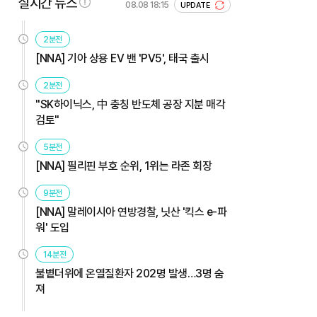
실시간 뉴스
08.08 18:15
UPDATE
2분전
[NNA] 기아 상용 EV 밴 'PV5', 태국 출시
2분전
"SK하이닉스, 中 충칭 반도체 공장 지분 매각
검토"
5분전
[NNA] 필리핀 부호 순위, 1위는 라존 회장
9분전
[NNA] 말레이시아 연방경찰, 닛산 '킥스 e-파
워' 도입
14분전
불볕더위에 온열질환자 202명 발생…3명 숨
져