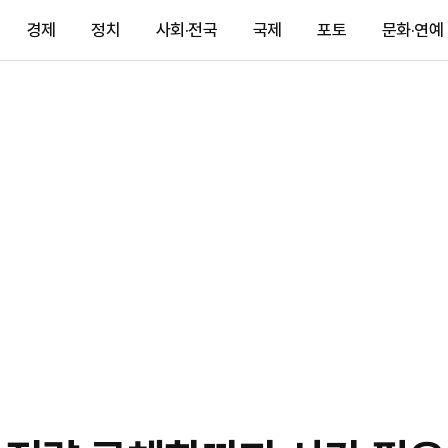
경제
정치
사회·전국
국제
포토
문화·연예