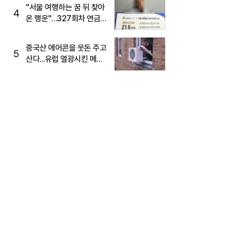
"서울 여행하는 꿈 뒤 찾아
4
온 행운"…327회차 연금
복권720+ 당첨번호조회
주목
중국산 에어콘을 웃돈 주고
5
산다...유럽 열광시킨 메이
디