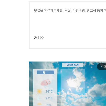
0
/ 300
더
arrow_forward_ios