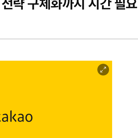
AI 전략 구체화까지 시간 필
이
미
지
확
대