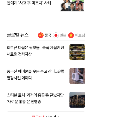
연예계 '사고 후 미조치' 사례
글로벌 뉴스
중국
일본
베트남
희토류 다음은 광모듈…중국이 움켜쥔
새로운 전략자산
중국산 에어콘을 웃돈 주고 산다...유럽
열광시킨 메이디
스티븐 로치 '과거의 홍콩'은 끝났지만
'새로운 홍콩'은 진행중