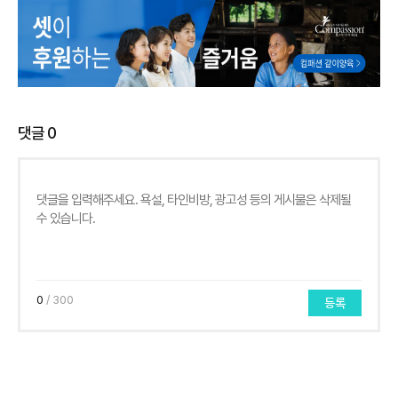
댓글
0
0
/ 300
등록