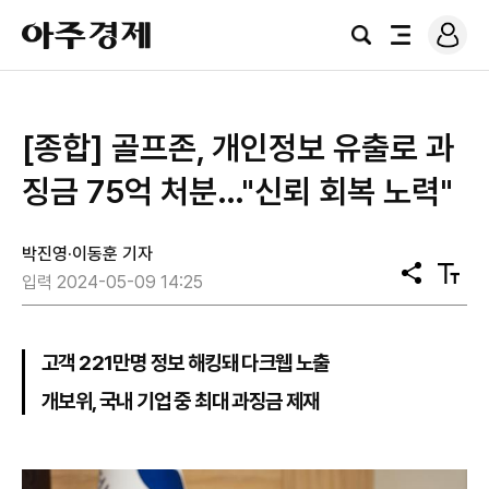
로
아
그
검
전
주
인
색
체
경
메
제
뉴
[종합] 골프존, 개인정보 유출로 과
징금 75억 처분…"신뢰 회복 노력"
박진영·이동훈 기자
공
텍
입력 2024-05-09 14:25
유
스
트
크
기
고객 221만명 정보 해킹돼 다크웹 노출
개보위, 국내 기업 중 최대 과징금 제재