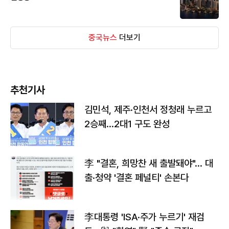
중국뉴스
더보기
추천기사
김민석, 제주·인천서 정청래 누르고
2승째…2대1 구도 완성
李 "결혼, 희망찬 새 출발돼야"… 대
출·청약 '결혼 페널티' 손본다
李대통령 'ISA·주가 누르기' 재검