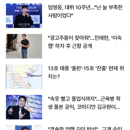
임영웅, 데뷔 10주년…"난 늘 부족한
사람이었다"
"광고주들이 찾아줘"…진태현, '이숙
캠' 하차 후 근황 공개
13호 태풍 '돌핀'·15호 '찬홈' 현재 위
치는?
"속옷 빨고 졸업식까지"…근육병 학
생 돌본 공익, 코미디언 김규원이었
다
"경솔한 언행 깊이 반성"…고개 숙인