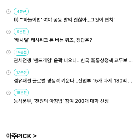
4분전
與 "'하늘이법' 여야 공동 발의 괜찮아…그것이 협치"
9분전
'캐시딜' 캐시워크 돈 버는 퀴즈, 정답은?
14분전
관세전쟁 '엔드게임' 윤곽 나오나…한국 新통상정책 교두보 활
용해야
17분전
섬유패션 글로벌 경쟁력 키운다…산업부 15개 과제 180억 지
원
18분전
농식품부, '천원의 아침밥' 참여 200개 대학 선정
아주PICK >