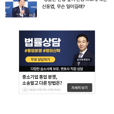
신동엽, 무슨 일이길래?