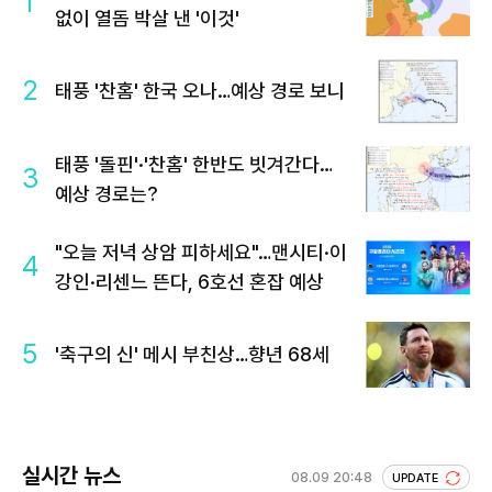
1
없이 열돔 박살 낸 '이것'
2
태풍 '찬홈' 한국 오나…예상 경로 보니
태풍 '돌핀'·'찬홈' 한반도 빗겨간다…
3
예상 경로는?
"오늘 저녁 상암 피하세요"…맨시티·이
4
강인·리센느 뜬다, 6호선 혼잡 예상
5
'축구의 신' 메시 부친상…향년 68세
실시간 뉴스
08.09 20:48
UPDATE