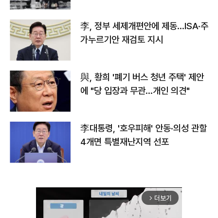
李, 정부 세제개편안에 제동…ISA·주
가누르기안 재검토 지시
與, 황희 '폐기 버스 청년 주택' 제안
에 "당 입장과 무관…개인 의견"
李대통령, '호우피해' 안동·의성 관할
4개면 특별재난지역 선포
더보기
arrow_forward_ios