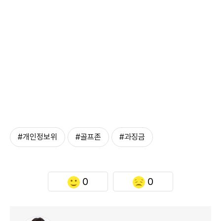
#개인정보위
#골프존
#과징금
0
0