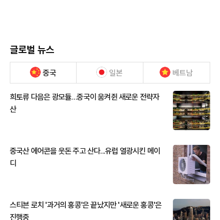
글로벌 뉴스
중국
일본
베트남
희토류 다음은 광모듈…중국이 움켜쥔 새로운 전략자
산
중국산 에어콘을 웃돈 주고 산다...유럽 열광시킨 메이
디
스티븐 로치 '과거의 홍콩'은 끝났지만 '새로운 홍콩'은
진행중