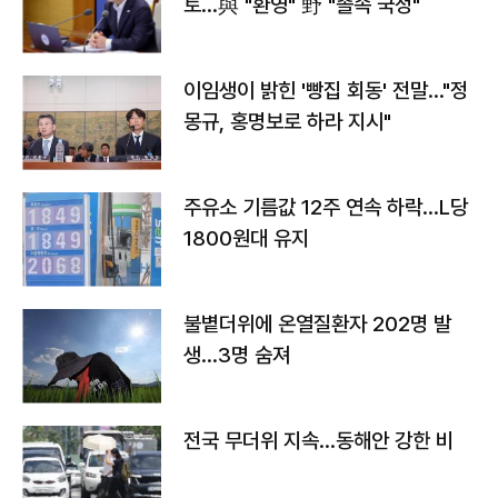
토…與 "환영" 野 "졸속 국정"
이임생이 밝힌 '빵집 회동' 전말…"정
몽규, 홍명보로 하라 지시"
주유소 기름값 12주 연속 하락…L당
1800원대 유지
불볕더위에 온열질환자 202명 발
생…3명 숨져
전국 무더위 지속…동해안 강한 비