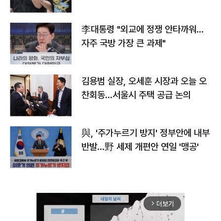
李대통령 "외교에 정쟁 안타까워…
자주 국방 가장 큰 과제"
김용범 실장, 오세훈 시장과 오늘 오
찬회동...서울시 주택 공급 논의
與, '주가누르기 방지' 정부안에 내부
반발…野 세제 개편안 연일 '맹공'
더보기
arrow_forward_ios