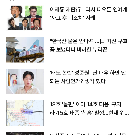
이재룡 재판行…다시 떠오른 연예계
'사고 후 미조치' 사례
"한국산 물은 안마셔"…日 지진 구호
품 보냈더니 비하한 누리꾼
'태도 논란' 정준원 "난 배우 하면 안
되는 사람인가? 생각 했다"
13호 '돌핀' 이어 14호 태풍 '구지
라'·15호 태풍 '찬홈' 발생…현재 위
치와 이동경로는?