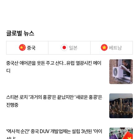
글로벌 뉴스
중국
일본
베트남
중국산 에어콘을 웃돈 주고 산다...유럽 열광시킨 메이
디
스티븐 로치 '과거의 홍콩'은 끝났지만 '새로운 홍콩'은
진행중
'역사적 순간' 중국 DUV 개발업체는 설립 3년된 '아이