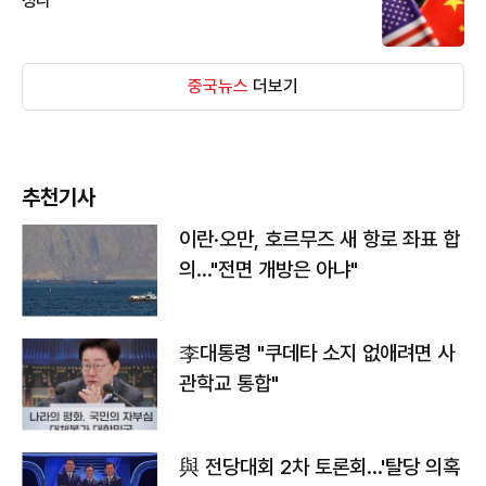
성나'
중국뉴스
더보기
추천기사
이란·오만, 호르무즈 새 항로 좌표 합
의…"전면 개방은 아냐"
李대통령 "쿠데타 소지 없애려면 사
관학교 통합"
與 전당대회 2차 토론회…'탈당 의혹