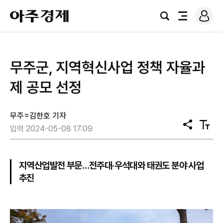
로
아
그
검
전
주
인
색
체
경
메
제
뉴
무주군, 지역혁신사업 정책 자율과
제 공모 선정
무주=김한호 기자
공
텍
입력 2024-05-08 17:09
유
스
트
크
기
지역산업발전 부문…전주대·우석대와 태권도 분야 사업
추진