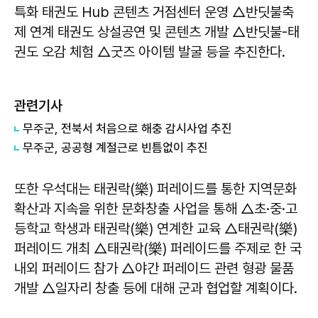
특화 태권도 Hub 콘텐츠 거점센터 운영 △반딧불축
제 연계 태권도 상설공연 및 콘텐츠 개발 △반딧불-태
권도 오감 체험 △굿즈 아이템 발굴 등을 추진한다.
관련기사
무주군, 전북서 처음으로 해충 감시사업 추진
무주군, 공공형 계절근로 빈틈없이 추진
또한 우석대는 태권락(樂) 퍼레이드를 통한 지역문화
확산과 지속을 위한 문화창출 사업을 통해 △초·중·고
등학교 학생과 태권락(樂) 연계한 교육 △태권락(樂)
퍼레이드 개최 △태권락(樂) 퍼레이드를 주제로 한 국
내외 퍼레이드 참가 △야간 퍼레이드 관련 형광 물품
개발 △일자리 창출 등에 대해 군과 협업할 계획이다.