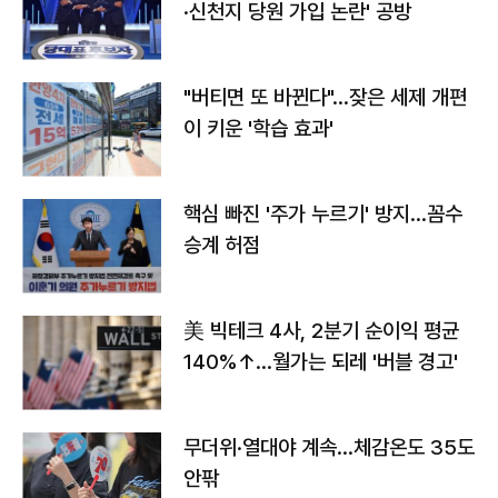
·신천지 당원 가입 논란' 공방
"버티면 또 바뀐다"…잦은 세제 개편
이 키운 '학습 효과'
핵심 빠진 '주가 누르기' 방지…꼼수
승계 허점
美 빅테크 4사, 2분기 순이익 평균
140%↑…월가는 되레 '버블 경고'
무더위·열대야 계속…체감온도 35도
안팎