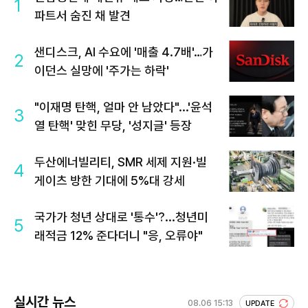
1
파트서 숨진 채 발견
샌디스크, AI 수요에 '매출 4.7배'…가
2
이던스 실망에 '주가는 하락'
"이재명 탄핵, 얼마 안 남았다"...'윤석
3
열 탄핵' 맞힌 무당, '성지글' 등장
두산에너빌리티, SMR 세제 지원·빌
4
게이츠 방한 기대에 5%대 강세
국가가 청년 상대로 '통수'?...청년미
5
래적금 12% 준다더니 "응, 오류야"
실시간 뉴스
08.06 15:13
UPDATE