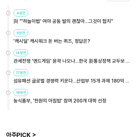
4분전
與 "'하늘이법' 여야 공동 발의 괜찮아…그것이 협치"
9분전
'캐시딜' 캐시워크 돈 버는 퀴즈, 정답은?
14분전
관세전쟁 '엔드게임' 윤곽 나오나…한국 新통상정책 교두보 활
용해야
17분전
섬유패션 글로벌 경쟁력 키운다…산업부 15개 과제 180억 지
원
18분전
농식품부, '천원의 아침밥' 참여 200개 대학 선정
아주PICK >