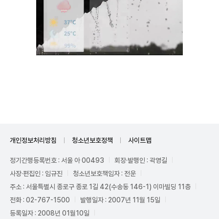
Unmute
개인정보처리방침
청소년보호정책
사이트맵
정기간행등록번호 : 서울 아 00493
회장·발행인 : 곽영길
사장·편집인 : 임규진
청소년보호책임자 : 전운
주소 : 서울특별시 종로구 종로 1길 42(수송동 146-1) 이마빌딩 11층
전화 : 02-767-1500
발행일자 : 2007년 11월 15일
등록일자 : 2008년 01월10일