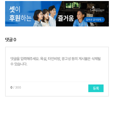
댓글
0
0
/ 300
등록