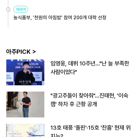
원
18분전
농식품부, '천원의 아침밥' 참여 200개 대학 선정
아주PICK >
임영웅, 데뷔 10주년…"난 늘 부족한
사람이었다"
"광고주들이 찾아줘"…진태현, '이숙
캠' 하차 후 근황 공개
13호 태풍 '돌핀'·15호 '찬홈' 현재 위
치는?