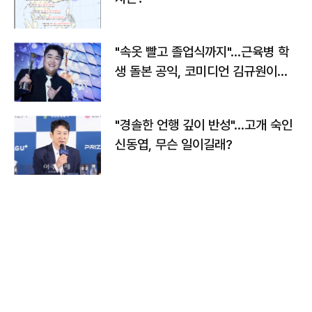
"속옷 빨고 졸업식까지"…근육병 학
생 돌본 공익, 코미디언 김규원이었
다
"경솔한 언행 깊이 반성"…고개 숙인
신동엽, 무슨 일이길래?