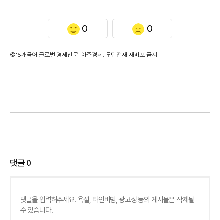
0
0
©'5개국어 글로벌 경제신문' 아주경제. 무단전재·재배포 금지
댓글
0