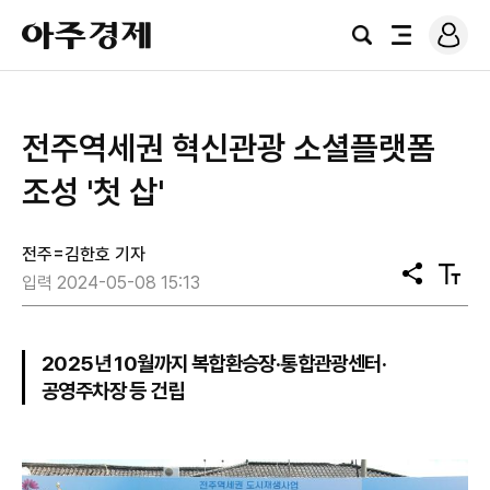
로
아
그
검
전
주
인
색
체
경
메
제
뉴
전주역세권 혁신관광 소셜플랫폼
조성 '첫 삽'
전주=김한호 기자
공
텍
입력 2024-05-08 15:13
유
스
트
크
기
2025년 10월까지 복합환승장·통합관광센터·
공영주차장 등 건립