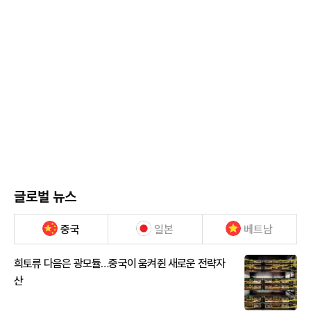
글로벌 뉴스
중국
일본
베트남
희토류 다음은 광모듈…중국이 움켜쥔 새로운 전략자
산