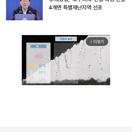
4개면 특별재난지역 선포
더보기
arrow_forward_ios
Unmute