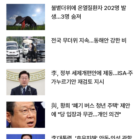
불볕더위에 온열질환자 202명 발
생…3명 숨져
전국 무더위 지속…동해안 강한 비
李, 정부 세제개편안에 제동…ISA·주
가누르기안 재검토 지시
與, 황희 '폐기 버스 청년 주택' 제안
에 "당 입장과 무관…개인 의견"
李대통령, '호우피해' 안동·의성 관할