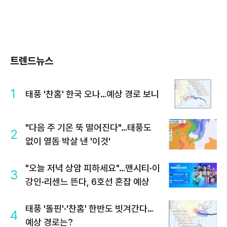
트렌드뉴스
1
태풍 '찬홈' 한국 오나…예상 경로 보니
"다음 주 기온 뚝 떨어진다"…태풍도
2
없이 열돔 박살 낸 '이것'
"오늘 저녁 상암 피하세요"…맨시티·이
3
강인·리센느 뜬다, 6호선 혼잡 예상
태풍 '돌핀'·'찬홈' 한반도 빗겨간다…
4
예상 경로는?