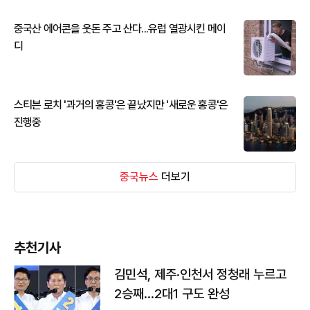
중국산 에어콘을 웃돈 주고 산다...유럽 열광시킨 메이
디
스티븐 로치 '과거의 홍콩'은 끝났지만 '새로운 홍콩'은
진행중
중국뉴스
더보기
추천기사
김민석, 제주·인천서 정청래 누르고
2승째…2대1 구도 완성