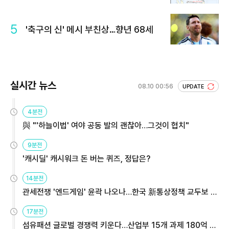
5
'축구의 신' 메시 부친상…향년 68세
실시간 뉴스
08.10 00:56
UPDATE
4분전
與 "'하늘이법' 여야 공동 발의 괜찮아…그것이 협치"
9분전
'캐시딜' 캐시워크 돈 버는 퀴즈, 정답은?
14분전
관세전쟁 '엔드게임' 윤곽 나오나…한국 新통상정책 교두보 활
용해야
17분전
섬유패션 글로벌 경쟁력 키운다…산업부 15개 과제 180억 지