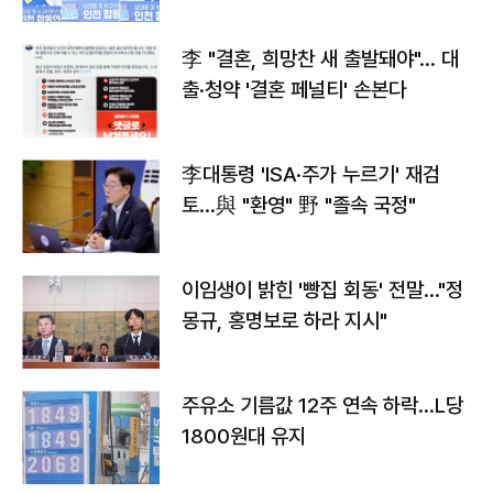
李 "결혼, 희망찬 새 출발돼야"… 대
출·청약 '결혼 페널티' 손본다
李대통령 'ISA·주가 누르기' 재검
토…與 "환영" 野 "졸속 국정"
이임생이 밝힌 '빵집 회동' 전말…"정
몽규, 홍명보로 하라 지시"
주유소 기름값 12주 연속 하락…L당
1800원대 유지