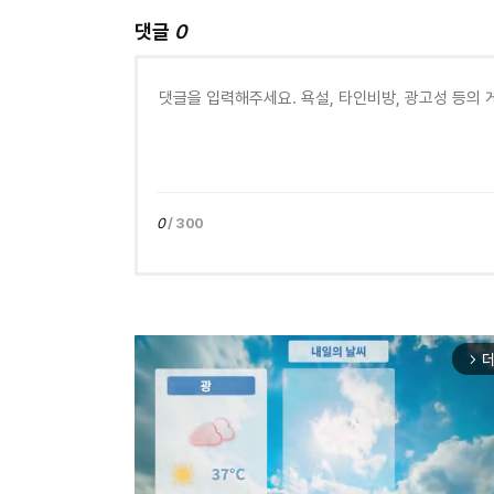
댓글
0
0
/ 300
더
arrow_forward_ios