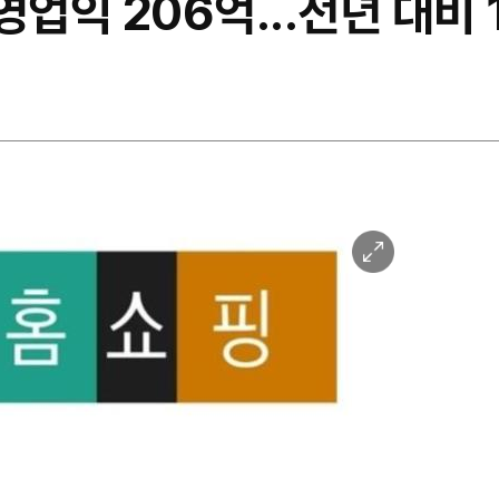
영업익 206억...전년 대비
이
미
지
확
대