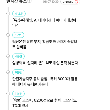
실시간 뉴스
08.07 10:39
UPDATE
41초전
[특징주] 혜인, AI 데이터센터 확대 기대감에
'上'
1분전
덕산온천 유휴 부지, 황금빛 해바라기 꽃밭으
로 탈바꿈
4분전
임병택표 '일자리-온'...AI로 취업 문턱 낮춘다
9분전
한전기술지주 공식 출범…특허 8000개 활용
해 에너지 유니콘 키운다
11분전
[속보] 코스피, 6200선으로 후퇴…코스닥도
1%대 약세