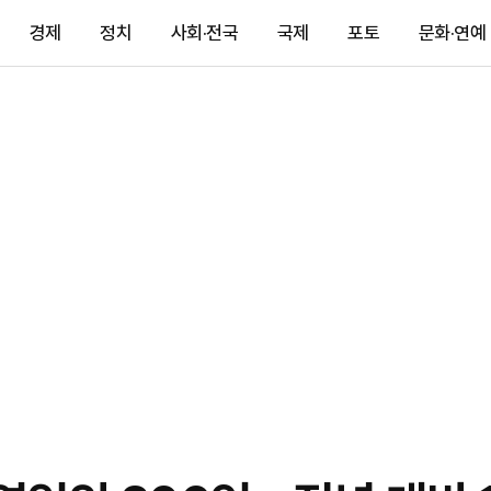
경제
정치
사회·전국
국제
포토
문화·연예