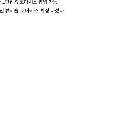
대…편집숍 코아시스 팝업 가동
라인 뷰티숍 '코아시스' 확장 나섰다