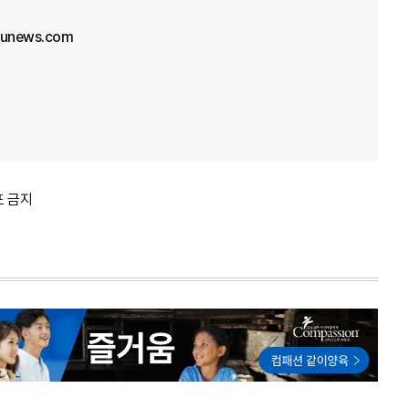
junews.com
포 금지