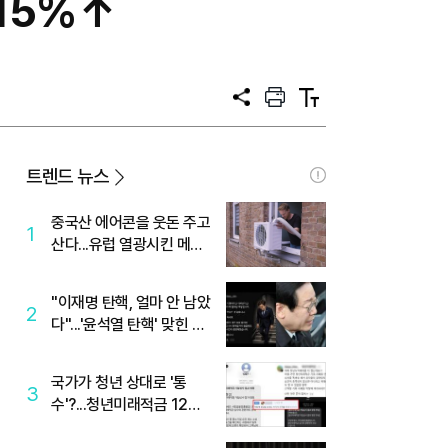
 15%↑
공
프
텍
유
린
스
트
트
크
기
트렌드 뉴스
중국산 에어콘을 웃돈 주고
1
산다...유럽 열광시킨 메이
디
"이재명 탄핵, 얼마 안 남았
2
다"...'윤석열 탄핵' 맞힌 무
당, '성지글' 등장
국가가 청년 상대로 '통
3
수'?...청년미래적금 12%
준다더니 "응, 오류야"