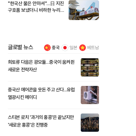
"한국산 물은 안마셔"…日 지진
구호품 보냈더니 비하한 누리
꾼
글로벌 뉴스
중국
일본
베트남
희토류 다음은 광모듈…중국이 움켜쥔
새로운 전략자산
중국산 에어콘을 웃돈 주고 산다...유럽
열광시킨 메이디
스티븐 로치 '과거의 홍콩'은 끝났지만
'새로운 홍콩'은 진행중