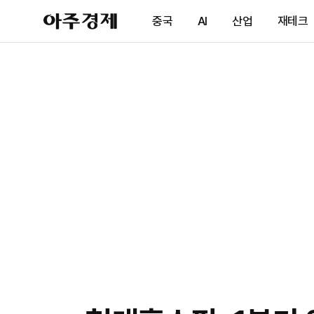
아
중국
AI
산업
재테크
주
경
제