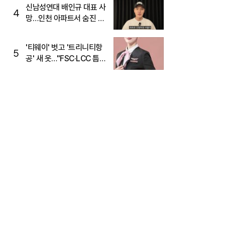
신남성연대 배인규 대표 사
4
망…인천 아파트서 숨진 채
발견
'티웨이' 벗고 '트리니티항
5
공' 새 옷…"FSC·LCC 틈
새, SSC 전략으로 공략"