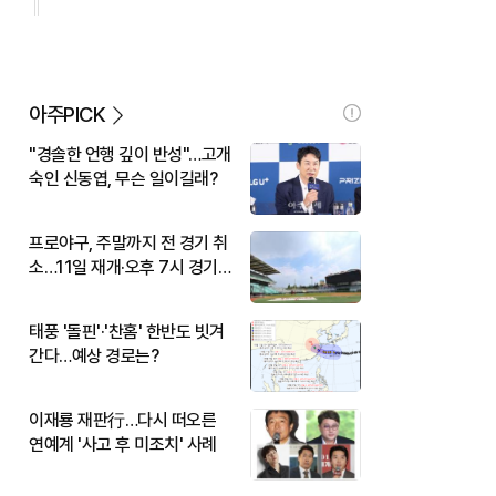
아주PICK
"경솔한 언행 깊이 반성"…고개
숙인 신동엽, 무슨 일이길래?
프로야구, 주말까지 전 경기 취
소…11일 재개·오후 7시 경기
시작
태풍 '돌핀'·'찬홈' 한반도 빗겨
간다…예상 경로는?
이재룡 재판行…다시 떠오른
연예계 '사고 후 미조치' 사례