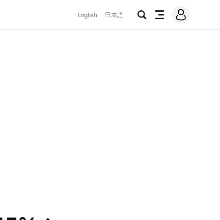
로
English
日本語
그
검
전
인
색
체
메
뉴