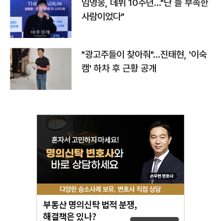
임영웅, 데뷔 10주년…"난 늘 부족한
사람이었다"
"광고주들이 찾아줘"…진태현, '이숙
캠' 하차 후 근황 공개