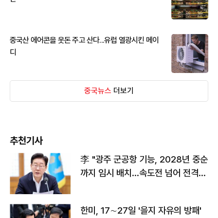
중국산 에어콘을 웃돈 주고 산다...유럽 열광시킨 메이
디
중국뉴스
더보기
추천기사
李 "광주 군공항 기능, 2028년 중순
까지 임시 배치…속도전 넘어 전격
전"
한미, 17∼27일 '을지 자유의 방패'