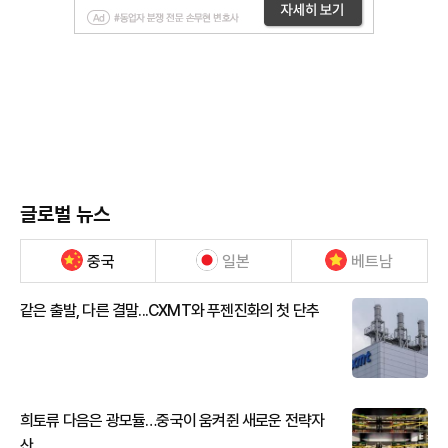
글로벌 뉴스
중국
일본
베트남
같은 출발, 다른 결말...CXMT와 푸젠진화의 첫 단추
희토류 다음은 광모듈…중국이 움켜쥔 새로운 전략자
산