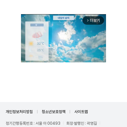
더보기
arrow_forward_ios
Unmute
개인정보처리방침
청소년보호정책
사이트맵
정기간행등록번호 : 서울 아 00493
회장·발행인 : 곽영길