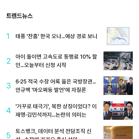
트렌드뉴스
1
태풍 '찬홈' 한국 오나…예상 경로 보니
아이 둘이면 고속도로 통행료 10% 할
2
인…오늘부터 신청 시작
6·25 적국 수장 어록 읊은 국방장관…
3
안규백 '마오쩌둥 발언'에 자질론
'거꾸로 태극기', 북한 상징이었다? 이
4
재명·김민석까지…논란의 의미는
토스뱅크, 데이터 분석 전담조직 신
5