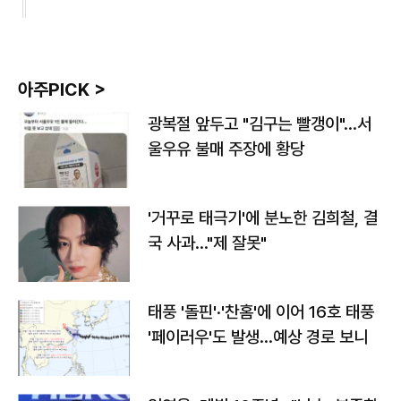
아주PICK >
광복절 앞두고 "김구는 빨갱이"…서
울우유 불매 주장에 황당
'거꾸로 태극기'에 분노한 김희철, 결
국 사과…"제 잘못"
태풍 '돌핀'·'찬홈'에 이어 16호 태풍
'페이러우'도 발생…예상 경로 보니