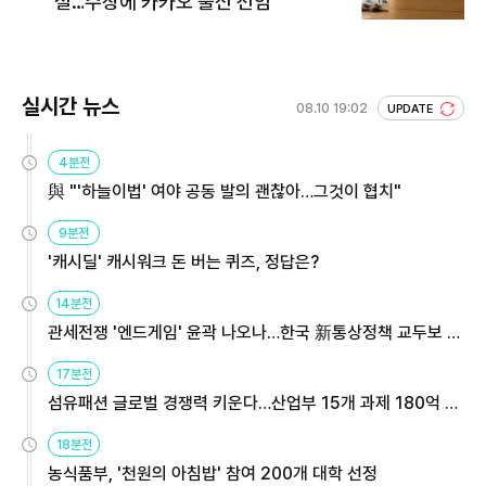
설…수장에 카카오 출신 선임
실시간 뉴스
08.10 19:02
UPDATE
4분전
與 "'하늘이법' 여야 공동 발의 괜찮아…그것이 협치"
9분전
'캐시딜' 캐시워크 돈 버는 퀴즈, 정답은?
14분전
관세전쟁 '엔드게임' 윤곽 나오나…한국 新통상정책 교두보 활
용해야
17분전
섬유패션 글로벌 경쟁력 키운다…산업부 15개 과제 180억 지
원
18분전
농식품부, '천원의 아침밥' 참여 200개 대학 선정