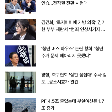
연습…전작권 전환 시험대
김건희, '로저비비에 가방 의혹' 김기
현 부부 재판서 "범죄 연상시키지 말
라"
'청년 버스 하우스' 논란 황희 "청년
주거 문제 헤아리지 못했다"
경찰, 축구협회 '심판 성접대' 수사 검
토…공소시효가 관건
PF 4.5조 줄었는데 부실여신은 1.7
조 증가