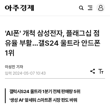
로
아
그
검
전
주
인
색
체
경
메
제
뉴
'AI폰' 개척 삼성전자, 플래그십 점
유율 부활…갤S24 울트라 안드폰
1위
이성진 기자
공
텍
입력 2024-05-07 10:43
유
스
트
크
기
갤럭시S24 울트라 1분기 전체 판매량 5위
'생성 AI' 앞세워 스마트폰 시장 판도 바꿔