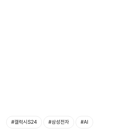
#갤럭시S24
#삼성전자
#AI