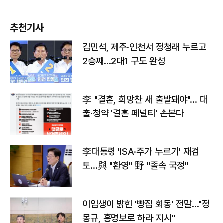
추천기사
김민석, 제주·인천서 정청래 누르고
2승째…2대1 구도 완성
李 "결혼, 희망찬 새 출발돼야"… 대
출·청약 '결혼 페널티' 손본다
李대통령 'ISA·주가 누르기' 재검
토…與 "환영" 野 "졸속 국정"
이임생이 밝힌 '빵집 회동' 전말…"정
몽규, 홍명보로 하라 지시"