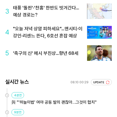
태풍 '돌핀'·'찬홈' 한반도 빗겨간다…
3
예상 경로는?
"오늘 저녁 상암 피하세요"…맨시티·이
4
강인·리센느 뜬다, 6호선 혼잡 예상
5
'축구의 신' 메시 부친상…향년 68세
실시간 뉴스
08.10 00:29
UPDATE
4분전
與 "'하늘이법' 여야 공동 발의 괜찮아…그것이 협치"
9분전