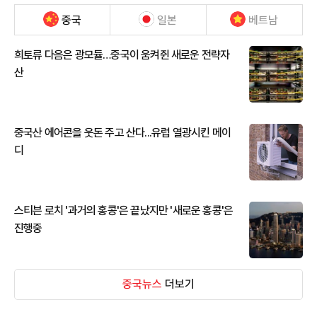
중국
일본
베트남
희토류 다음은 광모듈…중국이 움켜쥔 새로운 전략자
산
중국산 에어콘을 웃돈 주고 산다...유럽 열광시킨 메이
디
스티븐 로치 '과거의 홍콩'은 끝났지만 '새로운 홍콩'은
진행중
중국뉴스
더보기