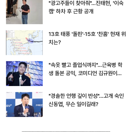
"광고주들이 찾아줘"…진태현, '이숙
캠' 하차 후 근황 공개
13호 태풍 '돌핀'·15호 '찬홈' 현재 위
치는?
"속옷 빨고 졸업식까지"…근육병 학
생 돌본 공익, 코미디언 김규원이었
다
"경솔한 언행 깊이 반성"…고개 숙인
신동엽, 무슨 일이길래?