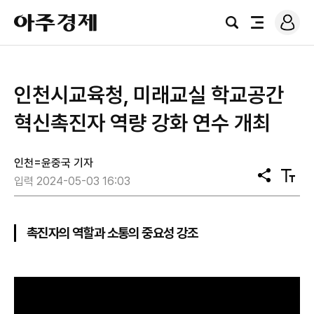
로
아
그
검
전
주
인
색
체
경
메
제
뉴
인천시교육청, 미래교실 학교공간
혁신촉진자 역량 강화 연수 개최
인천=윤중국 기자
공
텍
입력 2024-05-03 16:03
유
스
트
크
기
촉진자의 역할과 소통의 중요성 강조