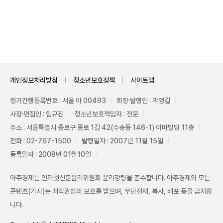
Unmute
개인정보처리방침
청소년보호정책
사이트맵
정기간행등록번호 : 서울 아 00493
회장·발행인 : 곽영길
사장·편집인 : 임규진
청소년보호책임자 : 전운
주소 : 서울특별시 종로구 종로 1길 42(수송동 146-1) 이마빌딩 11층
전화 : 02-767-1500
발행일자 : 2007년 11월 15일
등록일자 : 2008년 01월10일
아주경제는 인터넷신문윤리위원회 윤리강령을 준수합니다. 아주경제의 모든
콘텐츠(기사)는 저작권법의 보호를 받으며, 무단전재, 복사, 배포 등을 금지합
니다.