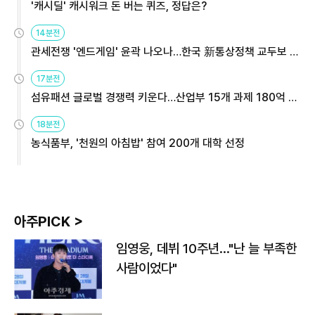
'캐시딜' 캐시워크 돈 버는 퀴즈, 정답은?
14분전
관세전쟁 '엔드게임' 윤곽 나오나…한국 新통상정책 교두보 활
용해야
17분전
섬유패션 글로벌 경쟁력 키운다…산업부 15개 과제 180억 지
원
18분전
농식품부, '천원의 아침밥' 참여 200개 대학 선정
아주PICK >
임영웅, 데뷔 10주년…"난 늘 부족한
사람이었다"