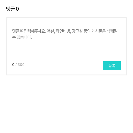
댓글
0
0
/ 300
등록