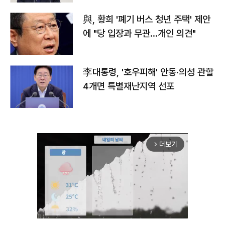
與, 황희 '폐기 버스 청년 주택' 제안
에 "당 입장과 무관…개인 의견"
李대통령, '호우피해' 안동·의성 관할
4개면 특별재난지역 선포
더보기
arrow_forward_ios