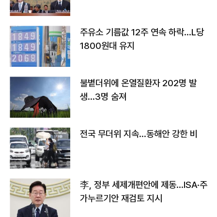
주유소 기름값 12주 연속 하락…L당
1800원대 유지
불볕더위에 온열질환자 202명 발
생…3명 숨져
전국 무더위 지속…동해안 강한 비
李, 정부 세제개편안에 제동…ISA·주
가누르기안 재검토 지시