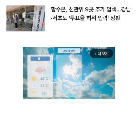
합수본, 선관위 9곳 추가 압색…강남
·서초도 '투표율 허위 입력' 정황
더보기
arrow_forward_ios
Unmute