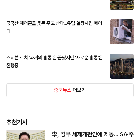
중국산 에어콘을 웃돈 주고 산다...유럽 열광시킨 메이
디
스티븐 로치 '과거의 홍콩'은 끝났지만 '새로운 홍콩'은
진행중
중국뉴스
더보기
추천기사
李, 정부 세제개편안에 제동…ISA·주