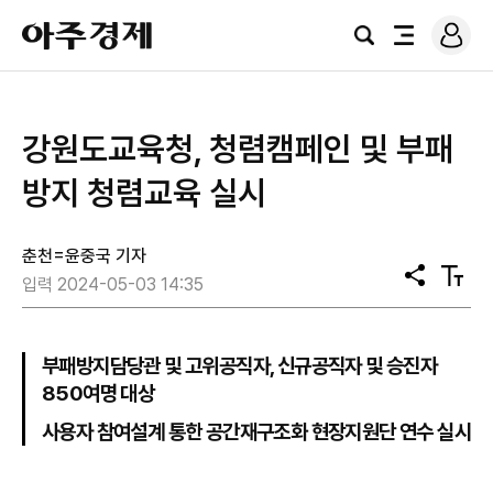
로
아
그
검
전
주
인
색
체
경
메
제
뉴
강원도교육청, 청렴캠페인 및 부패
방지 청렴교육 실시
춘천=윤중국 기자
공
텍
입력 2024-05-03 14:35
유
스
트
크
기
부패방지담당관 및 고위공직자, 신규공직자 및 승진자
850여명 대상
사용자 참여설계 통한 공간재구조화 현장지원단 연수 실시