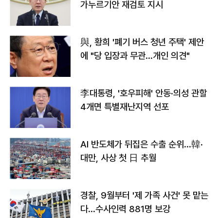
가누르기안 재검토 지시
與, 황희 '폐기 버스 청년 주택' 제안
에 "당 입장과 무관…개인 의견"
李대통령, '호우피해' 안동·의성 관할
4개면 특별재난지역 선포
AI 반도체가 뒤집은 수출 순위…韓·
대만, 사상 첫 日 추월
경찰, 9월부터 '제 가족 사건' 못 맡는
다…수사인력 881명 보강