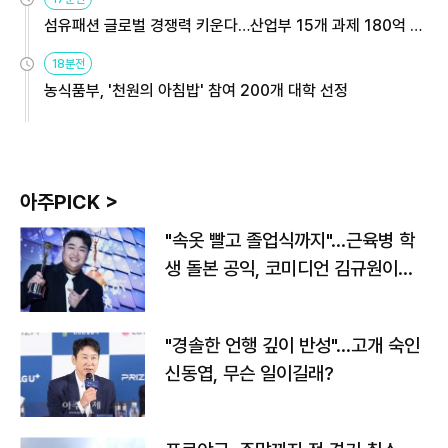
섬유패션 글로벌 경쟁력 키운다…산업부 15개 과제 180억 지
원
18분전
농식품부, '천원의 아침밥' 참여 200개 대학 선정
아주PICK >
"속옷 빨고 졸업식까지"…근육병 학
생 돌본 공익, 코미디언 김규원이었
다
"경솔한 언행 깊이 반성"…고개 숙인
신동엽, 무슨 일이길래?