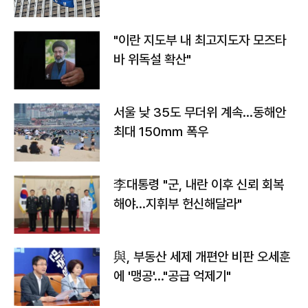
"이란 지도부 내 최고지도자 모즈타
바 위독설 확산"
서울 낮 35도 무더위 계속…동해안
최대 150㎜ 폭우
李대통령 "군, 내란 이후 신뢰 회복
해야…지휘부 헌신해달라"
與, 부동산 세제 개편안 비판 오세훈
에 '맹공'…"공급 억제기"