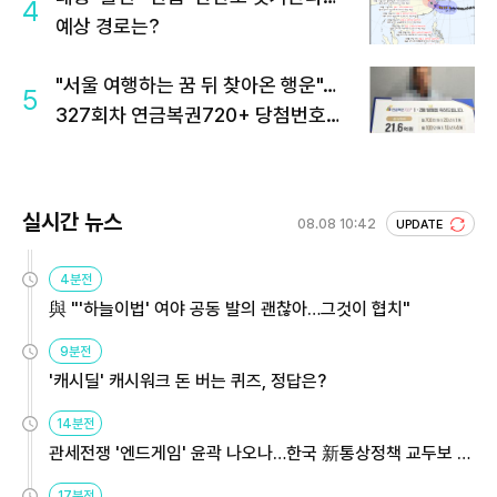
4
예상 경로는?
"서울 여행하는 꿈 뒤 찾아온 행운"…
5
327회차 연금복권720+ 당첨번호조
회 주목
실시간 뉴스
08.08 10:42
UPDATE
4분전
與 "'하늘이법' 여야 공동 발의 괜찮아…그것이 협치"
9분전
'캐시딜' 캐시워크 돈 버는 퀴즈, 정답은?
14분전
관세전쟁 '엔드게임' 윤곽 나오나…한국 新통상정책 교두보 활
용해야
17분전