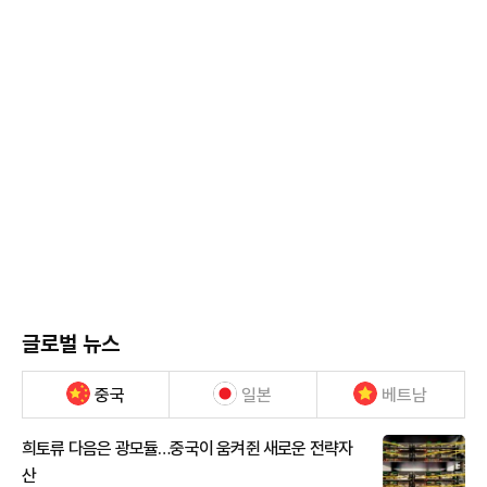
글로벌 뉴스
중국
일본
베트남
희토류 다음은 광모듈…중국이 움켜쥔 새로운 전략자
산