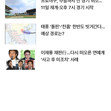
프로야구, 주말까지 전 경기 취소…
11일 재개·오후 7시 경기 시작
태풍 '돌핀'·'찬홈' 한반도 빗겨간다…
예상 경로는?
이재룡 재판行…다시 떠오른 연예계
'사고 후 미조치' 사례