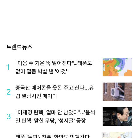
트렌드뉴스
"다음 주 기온 뚝 떨어진다"…태풍도
1
없이 열돔 박살 낸 '이것'
중국산 에어콘을 웃돈 주고 산다...유
2
럽 열광시킨 메이디
"이재명 탄핵, 얼마 안 남았다"...'윤석
3
열 탄핵' 맞힌 무당, '성지글' 등장
태풍 '돌핀'·'찬홈' 한반도 빗겨간다…