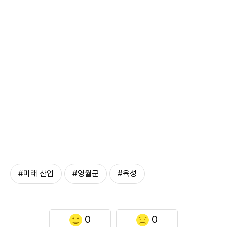
#미래 산업
#영월군
#육성
0
0