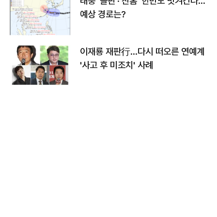
태풍 '돌핀'·'찬홈' 한반도 빗겨간다…
예상 경로는?
이재룡 재판行…다시 떠오른 연예계
'사고 후 미조치' 사례