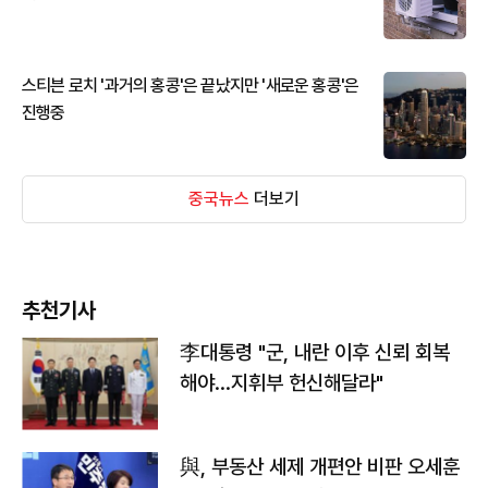
스티븐 로치 '과거의 홍콩'은 끝났지만 '새로운 홍콩'은
진행중
중국뉴스
더보기
추천기사
李대통령 "군, 내란 이후 신뢰 회복
해야…지휘부 헌신해달라"
與, 부동산 세제 개편안 비판 오세훈