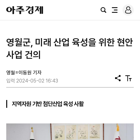
로
아
그
검
전
주
인
색
체
경
메
제
뉴
영월군, 미래 산업 육성을 위한 현안
사업 건의
영월=이동원 기자
공
텍
입력 2024-05-02 16:43
유
스
트
크
기
지역자원 기반 첨단산업 육성 사활