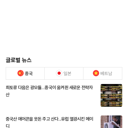
글로벌 뉴스
중국
일본
베트남
희토류 다음은 광모듈…중국이 움켜쥔 새로운 전략자
산
중국산 에어콘을 웃돈 주고 산다...유럽 열광시킨 메이
디