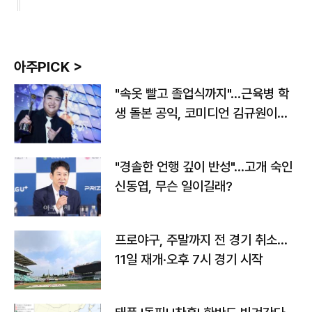
아주PICK >
"속옷 빨고 졸업식까지"…근육병 학
생 돌본 공익, 코미디언 김규원이었
다
"경솔한 언행 깊이 반성"…고개 숙인
신동엽, 무슨 일이길래?
프로야구, 주말까지 전 경기 취소…
11일 재개·오후 7시 경기 시작