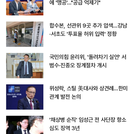
에 '맹공'…"공급 억제기"
합수본, 선관위 9곳 추가 압색…강남
·서초도 '투표율 허위 입력' 정황
국민의힘 윤리위, '돌려차기 실언' 서
범수·진종오 징계절차 개시
위성락, 스틸 美대사와 상견례…한미
관계 발전 논의
'채상병 순직' 임성근 전 사단장 항소
심도 징역 3년