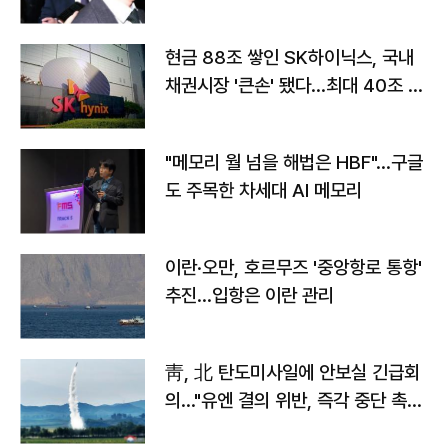
현금 88조 쌓인 SK하이닉스, 국내
채권시장 '큰손' 됐다…최대 40조 투
자
"메모리 월 넘을 해법은 HBF"…구글
도 주목한 차세대 AI 메모리
이란·오만, 호르무즈 '중앙항로 통항'
추진…입항은 이란 관리
靑, 北 탄도미사일에 안보실 긴급회
의…"유엔 결의 위반, 즉각 중단 촉
구"