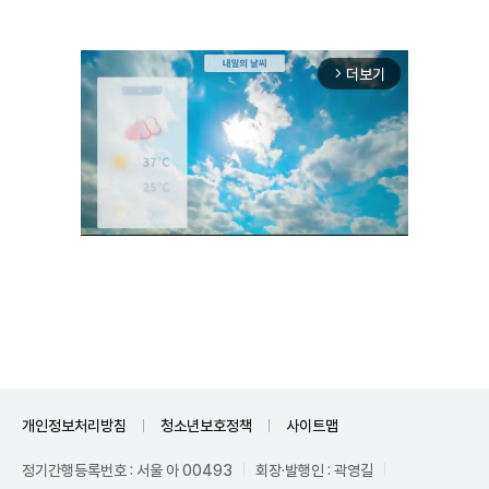
더보기
arrow_forward_ios
Unmute
개인정보처리방침
청소년보호정책
사이트맵
정기간행등록번호 : 서울 아 00493
회장·발행인 : 곽영길