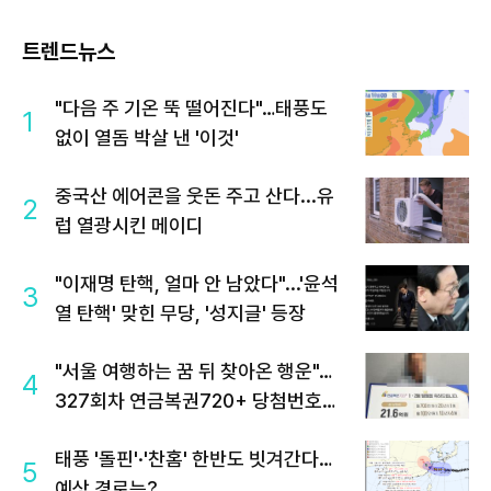
트렌드뉴스
"다음 주 기온 뚝 떨어진다"…태풍도
1
없이 열돔 박살 낸 '이것'
중국산 에어콘을 웃돈 주고 산다...유
2
럽 열광시킨 메이디
"이재명 탄핵, 얼마 안 남았다"...'윤석
3
열 탄핵' 맞힌 무당, '성지글' 등장
"서울 여행하는 꿈 뒤 찾아온 행운"…
4
327회차 연금복권720+ 당첨번호조
회 주목
태풍 '돌핀'·'찬홈' 한반도 빗겨간다…
5
예상 경로는?