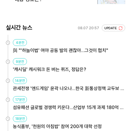
실시간 뉴스
08.07 20:57
UPDATE
4분전
與 "'하늘이법' 여야 공동 발의 괜찮아…그것이 협치"
9분전
'캐시딜' 캐시워크 돈 버는 퀴즈, 정답은?
14분전
관세전쟁 '엔드게임' 윤곽 나오나…한국 新통상정책 교두보 활
용해야
17분전
섬유패션 글로벌 경쟁력 키운다…산업부 15개 과제 180억 지
원
18분전
농식품부, '천원의 아침밥' 참여 200개 대학 선정