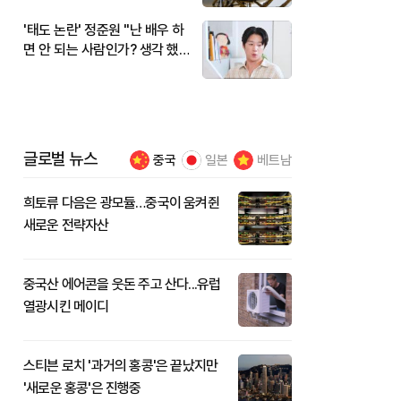
'태도 논란' 정준원 "난 배우 하
면 안 되는 사람인가? 생각 했
다"
글로벌 뉴스
중국
일본
베트남
희토류 다음은 광모듈…중국이 움켜쥔
새로운 전략자산
중국산 에어콘을 웃돈 주고 산다...유럽
열광시킨 메이디
스티븐 로치 '과거의 홍콩'은 끝났지만
'새로운 홍콩'은 진행중