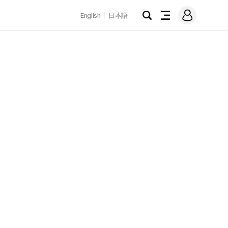
로
English
日本語
그
검
전
인
색
체
메
뉴