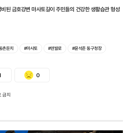
정비된 금호강변 마사토길이 주민들의 건강한 생활습관 형성
동촌둔치
#마사토
#맨발로
#윤석준 동구청장
1
0
포 금지