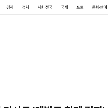
경제
정치
사회·전국
국제
포토
문화·연예