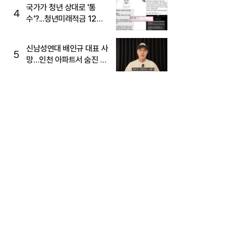
국가가 청년 상대로 '통
4
수'?...청년미래적금 12%
준다더니 "응, 오류야"
신남성연대 배인규 대표 사
5
망…인천 아파트서 숨진 채
발견