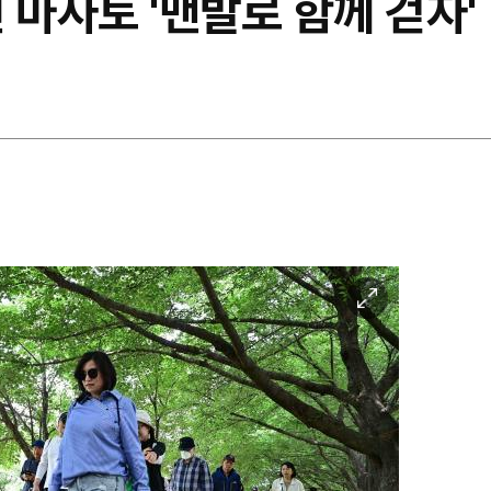
 마사토 '맨발로 함께 걷자'
이
미
지
확
대