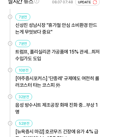
실시간 뉴스
08.07 07:48
UPDATE
7분전
신상진 성남시장 "휴가철 안심 소비환경 만드
는게 무엇보다 중요"
7분전
트럼프, 폴리실리콘 가공품에 15% 관세…최저
수입가도 도입
10분전
[아주증시포커스] '단종레' 규제에도 여전히 롤
러코스터 타는 코스피 外
32분전
음성 방수시트 제조공장 화재 진화 중…부상 1
명
52분전
[뉴욕증시 마감] 호르무즈 긴장에 유가 4% 급