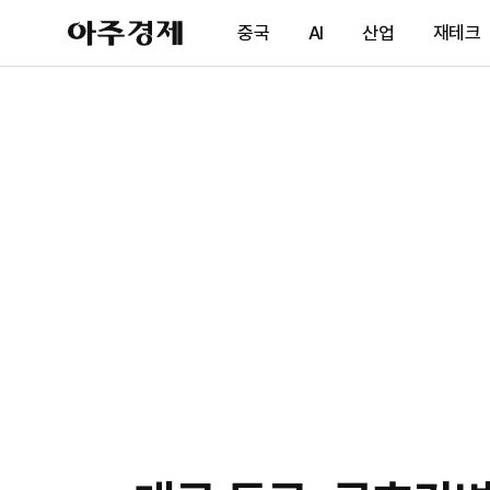
아
중국
AI
산업
재테크
주
경
제