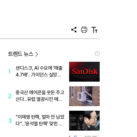
공
프
텍
유
린
스
트
트
크
기
트렌드 뉴스
샌디스크, AI 수요에 '매출
1
4.7배'…가이던스 실망에
'주가는 하락'
중국산 에어콘을 웃돈 주고
2
산다...유럽 열광시킨 메이
디
"이재명 탄핵, 얼마 안 남았
3
다"...'윤석열 탄핵' 맞힌 무
당, '성지글' 등장