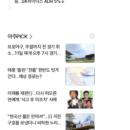
등…SK하이닉스 ADR 5%↓
아주PICK
프로야구, 주말까지 전 경기 취
소…11일 재개·오후 7시 경기
시작
태풍 '돌핀'·'찬홈' 한반도 빗겨
간다…예상 경로는?
이재룡 재판行…다시 떠오른
연예계 '사고 후 미조치' 사례
"한국산 물은 안마셔"…日 지진
구호품 보냈더니 비하한 누리
꾼