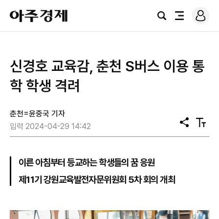
로
아
그
검
전
주
인
색
체
경
메
제
뉴
신경호 교육감, 춘천 S버스 이용 통
학 학생 격려
춘천=윤중국 기자
공
텍
입력 2024-04-29 14:42
유
스
트
크
기
이른 아침부터 등교하는 학생들의 꿈 응원
제11기 강원교육발전자문위원회 5차 회의 개최