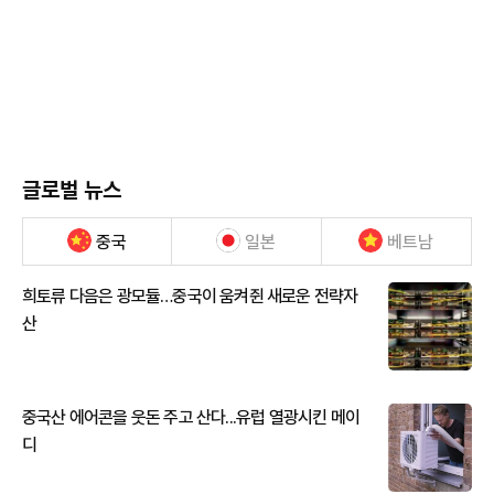
글로벌 뉴스
중국
일본
베트남
희토류 다음은 광모듈…중국이 움켜쥔 새로운 전략자
산
중국산 에어콘을 웃돈 주고 산다...유럽 열광시킨 메이
디