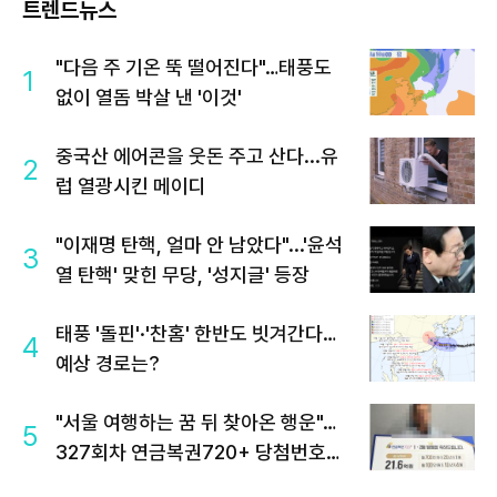
트렌드뉴스
"다음 주 기온 뚝 떨어진다"…태풍도
1
없이 열돔 박살 낸 '이것'
중국산 에어콘을 웃돈 주고 산다...유
2
럽 열광시킨 메이디
"이재명 탄핵, 얼마 안 남았다"...'윤석
3
열 탄핵' 맞힌 무당, '성지글' 등장
태풍 '돌핀'·'찬홈' 한반도 빗겨간다…
4
예상 경로는?
"서울 여행하는 꿈 뒤 찾아온 행운"…
5
327회차 연금복권720+ 당첨번호조
회 주목