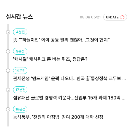
실시간 뉴스
08.08 05:21
UPDATE
4분전
與 "'하늘이법' 여야 공동 발의 괜찮아…그것이 협치"
9분전
'캐시딜' 캐시워크 돈 버는 퀴즈, 정답은?
14분전
관세전쟁 '엔드게임' 윤곽 나오나…한국 新통상정책 교두보 활
용해야
17분전
섬유패션 글로벌 경쟁력 키운다…산업부 15개 과제 180억 지
원
18분전
농식품부, '천원의 아침밥' 참여 200개 대학 선정