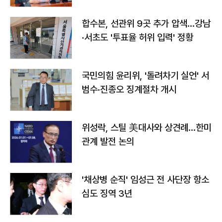
합수본, 선관위 9곳 추가 압색…강남
·서초도 '투표율 허위 입력' 정황
국민의힘 윤리위, '돌려차기 실언' 서
범수·진종오 징계절차 개시
위성락, 스틸 美대사와 상견례…한미
관계 발전 논의
'채상병 순직' 임성근 전 사단장 항소
심도 징역 3년