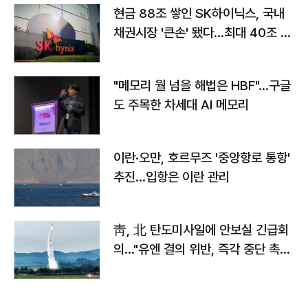
현금 88조 쌓인 SK하이닉스, 국내
채권시장 '큰손' 됐다…최대 40조 투
자
"메모리 월 넘을 해법은 HBF"…구글
도 주목한 차세대 AI 메모리
이란·오만, 호르무즈 '중앙항로 통항'
추진…입항은 이란 관리
靑, 北 탄도미사일에 안보실 긴급회
의…"유엔 결의 위반, 즉각 중단 촉
구"