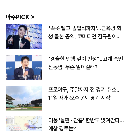
아주PICK >
"속옷 빨고 졸업식까지"…근육병 학
생 돌본 공익, 코미디언 김규원이었
다
"경솔한 언행 깊이 반성"…고개 숙인
신동엽, 무슨 일이길래?
프로야구, 주말까지 전 경기 취소…
11일 재개·오후 7시 경기 시작
태풍 '돌핀'·'찬홈' 한반도 빗겨간다…
예상 경로는?