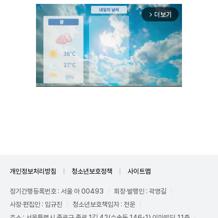
더보기
arrow_forward_ios
Unmute
개인정보처리방침
청소년보호정책
사이트맵
정기간행등록번호 : 서울 아 00493
회장·발행인 : 곽영길
사장·편집인 : 임규진
청소년보호책임자 : 전운
주소 : 서울특별시 종로구 종로 1길 42(수송동 146-1) 이마빌딩 11층