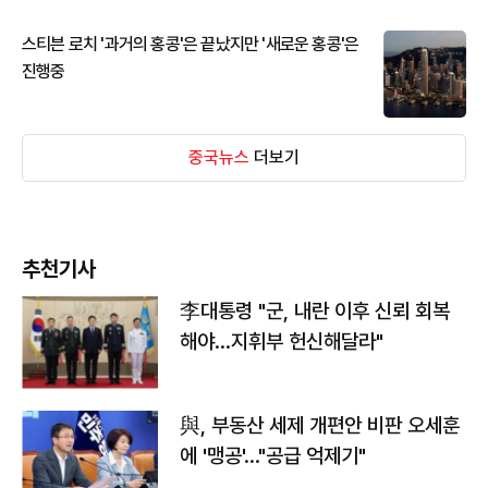
스티븐 로치 '과거의 홍콩'은 끝났지만 '새로운 홍콩'은
진행중
중국뉴스
더보기
추천기사
李대통령 "군, 내란 이후 신뢰 회복
해야…지휘부 헌신해달라"
與, 부동산 세제 개편안 비판 오세훈
에 '맹공'…"공급 억제기"