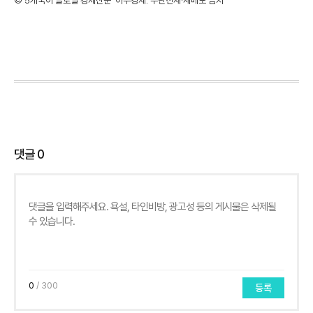
©'5개국어 글로벌 경제신문' 아주경제. 무단전재·재배포 금지
댓글
0
0
/ 300
등록