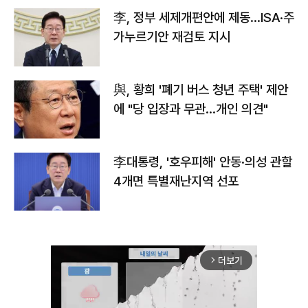
李, 정부 세제개편안에 제동…ISA·주
가누르기안 재검토 지시
與, 황희 '폐기 버스 청년 주택' 제안
에 "당 입장과 무관…개인 의견"
李대통령, '호우피해' 안동·의성 관할
4개면 특별재난지역 선포
더보기
arrow_forward_ios