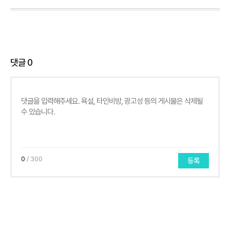
댓글
0
0
/ 300
등록