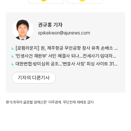
권규홍 기자
spikekwon@ajunews.com
[로펌라운지] 원, 제주항공 무안공항 참사 유족 손배소 대리..."참사 진상 명확히 규명"
'민생사건 재판부' 서민 해결사 되나...전세사기·임대차분쟁 평균 3개월내 해결
대한변협·방미심위 공조…'변호사 사칭' 피싱 사이트 31건 무더기 차단
기자의 다른기사
©'5개국어 글로벌 경제신문' 아주경제. 무단전재·재배포 금지