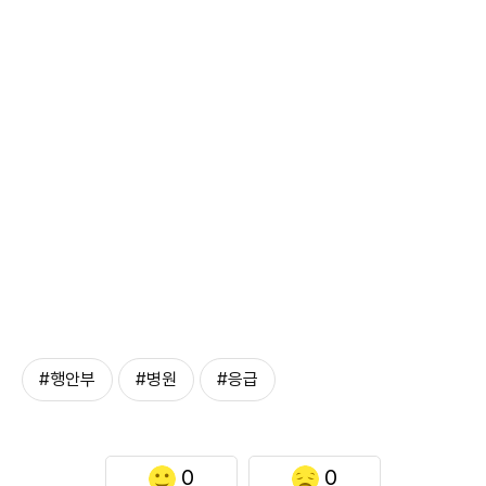
#행안부
#병원
#응급
0
0