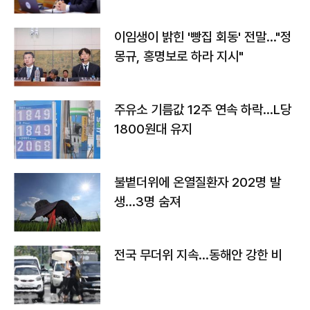
이임생이 밝힌 '빵집 회동' 전말…"정
몽규, 홍명보로 하라 지시"
주유소 기름값 12주 연속 하락…L당
1800원대 유지
불볕더위에 온열질환자 202명 발
생…3명 숨져
전국 무더위 지속…동해안 강한 비