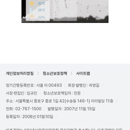
Unmute
개인정보처리방침
청소년보호정책
사이트맵
정기간행등록번호 : 서울 아 00493
회장·발행인 : 곽영길
사장·편집인 : 임규진
청소년보호책임자 : 전운
주소 : 서울특별시 종로구 종로 1길 42(수송동 146-1) 이마빌딩 11층
전화 : 02-767-1500
발행일자 : 2007년 11월 15일
등록일자 : 2008년 01월10일