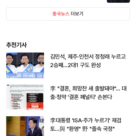
중국뉴스
더보기
추천기사
김민석, 제주·인천서 정청래 누르고
2승째…2대1 구도 완성
李 "결혼, 희망찬 새 출발돼야"… 대
출·청약 '결혼 페널티' 손본다
李대통령 'ISA·주가 누르기' 재검
토…與 "환영" 野 "졸속 국정"