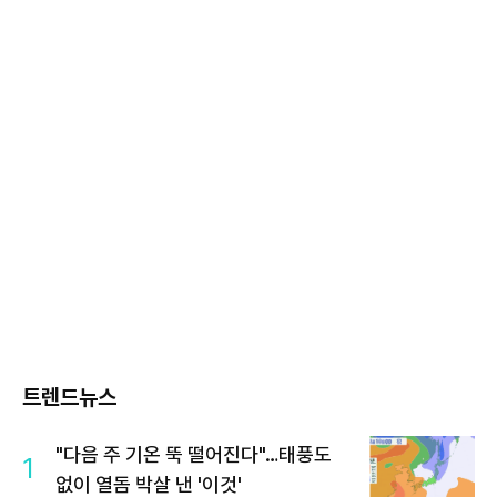
트렌드뉴스
"다음 주 기온 뚝 떨어진다"…태풍도
1
없이 열돔 박살 낸 '이것'