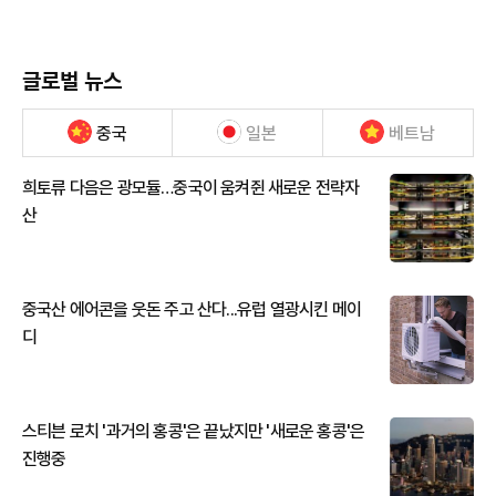
글로벌 뉴스
중국
일본
베트남
희토류 다음은 광모듈…중국이 움켜쥔 새로운 전략자
산
중국산 에어콘을 웃돈 주고 산다...유럽 열광시킨 메이
디
스티븐 로치 '과거의 홍콩'은 끝났지만 '새로운 홍콩'은
진행중