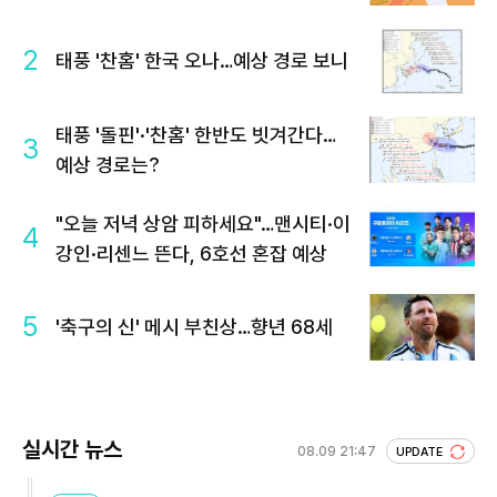
2
태풍 '찬홈' 한국 오나…예상 경로 보니
태풍 '돌핀'·'찬홈' 한반도 빗겨간다…
3
예상 경로는?
"오늘 저녁 상암 피하세요"…맨시티·이
4
강인·리센느 뜬다, 6호선 혼잡 예상
5
'축구의 신' 메시 부친상…향년 68세
실시간 뉴스
08.09 21:47
UPDATE