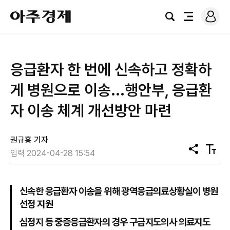
로
아
그
검
전
주
인
색
체
경
메
제
뉴
응급환자 한 번에 신속하고 정확하
게 병원으로 이송...행안부, 응급환
자 이송 체계 개선방안 마련
권규홍 기자
공
텍
입력 2024-04-28 15:54
유
스
트
크
기
신속한 응급환자 이송을 위해 광역응급의료상황실이 병원
선정 지원
심정지 등 중증응급환자의 경우 구급지도의사 의료지도