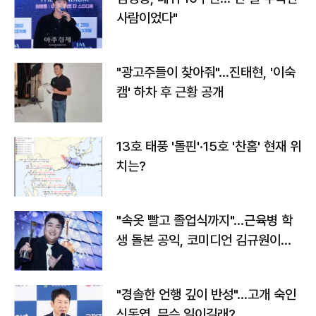
사람이었다"
"광고주들이 찾아줘"…진태현, '이숙
캠' 하차 후 근황 공개
13호 태풍 '돌핀'·15호 '찬홈' 현재 위
치는?
"속옷 빨고 졸업식까지"…근육병 학
생 돌본 공익, 코미디언 김규원이었
다
"경솔한 언행 깊이 반성"…고개 숙인
신동엽, 무슨 일이길래?