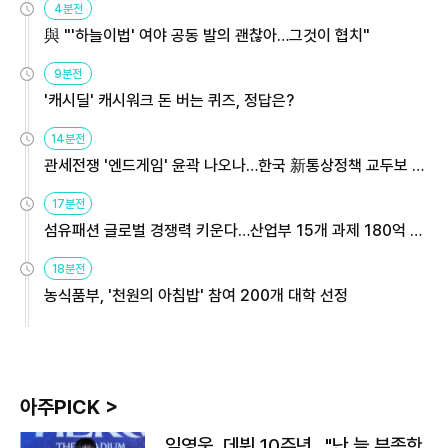
4분전
與 "'하늘이법' 여야 공동 발의 괜찮아…그것이 협치"
9분전
'캐시딜' 캐시워크 돈 버는 퀴즈, 정답은?
14분전
관세전쟁 '엔드게임' 윤곽 나오나…한국 新통상정책 교두보 활
용해야
17분전
섬유패션 글로벌 경쟁력 키운다…산업부 15개 과제 180억 지
원
18분전
농식품부, '천원의 아침밥' 참여 200개 대학 선정
아주PICK >
임영웅, 데뷔 10주년…"난 늘 부족한