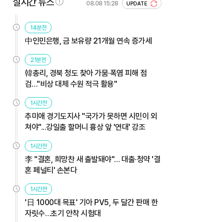
실시간 뉴스
08.08 15:28
UPDATE
14분전
中인민은행, 금 보유량 21개월 연속 증가세
21분전
韓총리, 경북 청도 찾아 가뭄·폭염 피해 점
검…"비상 대체 수원 적극 활용"
1시간전
추미애 경기도지사 "국가가 못하면 시민이 외
쳐야"...강일출 할머니 흉상 앞 '연대' 강조
1시간전
李 "결혼, 희망찬 새 출발돼야"… 대출·청약 '결
혼 페널티' 손본다
1시간전
'日 1000대 목표' 기아 PV5, 두 달간 판매 한
자릿수…초기 안착 시험대