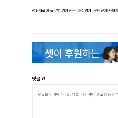
©'5개국어 글로벌 경제신문' 아주경제. 무단전재·재배
댓글
0