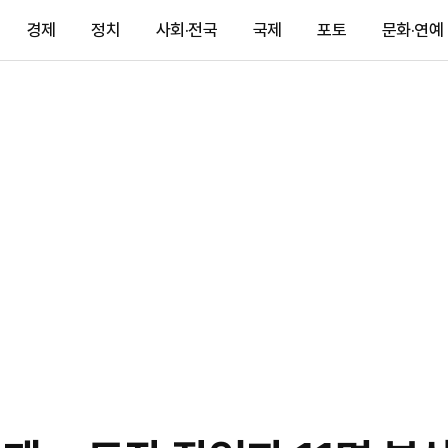
경제
정치
사회·전국
국제
포토
문화·연예