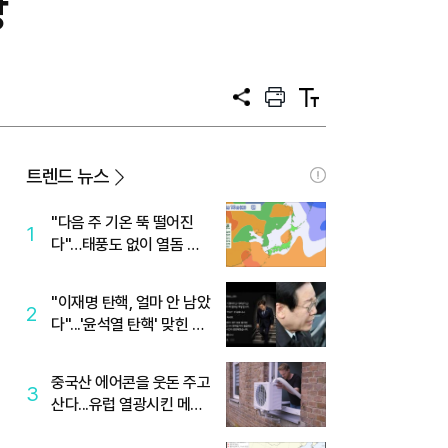
상
공
프
텍
유
린
스
트
트
크
기
트렌드 뉴스
"다음 주 기온 뚝 떨어진
1
다"…태풍도 없이 열돔 박
살 낸 '이것'
"이재명 탄핵, 얼마 안 남았
2
다"...'윤석열 탄핵' 맞힌 무
당, '성지글' 등장
중국산 에어콘을 웃돈 주고
3
산다...유럽 열광시킨 메이
디