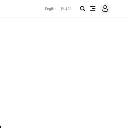
로
English
日本語
그
검
전
인
색
체
메
뉴