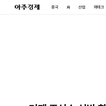
아
중국
AI
산업
재테크
주
경
제