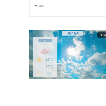
0
/ 300
더
arrow_forward_ios
Mut