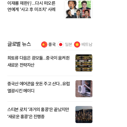
이재룡 재판行…다시 떠오른
연예계 '사고 후 미조치' 사례
글로벌 뉴스
중국
일본
베트남
희토류 다음은 광모듈…중국이 움켜쥔
새로운 전략자산
중국산 에어콘을 웃돈 주고 산다...유럽
열광시킨 메이디
스티븐 로치 '과거의 홍콩'은 끝났지만
'새로운 홍콩'은 진행중