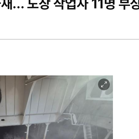
재… 도장 작업자 11명 부
이
미
지
확
대