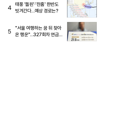
태풍 '돌핀'·'찬홈' 한반도
4
빗겨간다…예상 경로는?
"서울 여행하는 꿈 뒤 찾아
5
온 행운"…327회차 연금
복권720+ 당첨번호조회
주목