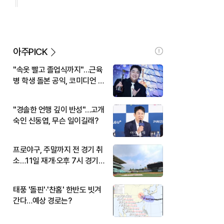
아주PICK
"속옷 빨고 졸업식까지"…근육
병 학생 돌본 공익, 코미디언 김
규원이었다
"경솔한 언행 깊이 반성"…고개
숙인 신동엽, 무슨 일이길래?
프로야구, 주말까지 전 경기 취
소…11일 재개·오후 7시 경기
시작
태풍 '돌핀'·'찬홈' 한반도 빗겨
간다…예상 경로는?