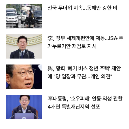
전국 무더위 지속…동해안 강한 비
李, 정부 세제개편안에 제동…ISA·주
가누르기안 재검토 지시
與, 황희 '폐기 버스 청년 주택' 제안
에 "당 입장과 무관…개인 의견"
李대통령, '호우피해' 안동·의성 관할
4개면 특별재난지역 선포