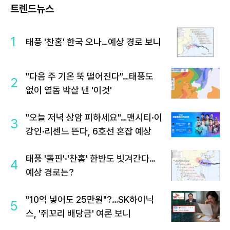
트렌드뉴스
1
태풍 '찬홈' 한국 오나…예상 경로 보니
"다음 주 기온 뚝 떨어진다"…태풍도
2
없이 열돔 박살 낸 '이것'
"오늘 저녁 상암 피하세요"…맨시티·이
3
강인·리센느 뜬다, 6호선 혼잡 예상
태풍 '돌핀'·'찬홈' 한반도 빗겨간다…
4
예상 경로는?
"10억 넣어도 25만원"?…SK하이닉
5
스, '쥐꼬리 배당금' 여론 보니