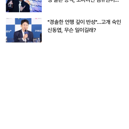
다
"경솔한 언행 깊이 반성"…고개 숙인
신동엽, 무슨 일이길래?