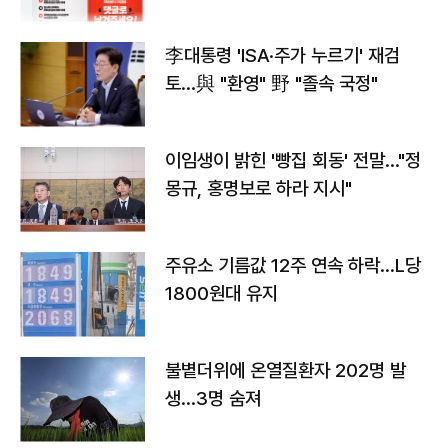
李대통령 'ISA·주가 누르기' 재검
토…與 "환영" 野 "졸속 국정"
이임생이 밝힌 '빵집 회동' 전말…"정
몽규, 홍명보로 하라 지시"
주유소 기름값 12주 연속 하락…L당
1800원대 유지
불볕더위에 온열질환자 202명 발
생…3명 숨져