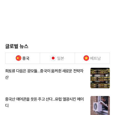
글로벌 뉴스
중국
일본
베트남
희토류 다음은 광모듈…중국이 움켜쥔 새로운 전략자
산
중국산 에어콘을 웃돈 주고 산다...유럽 열광시킨 메이
디