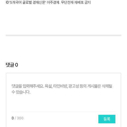
©'5개국어 글로벌 경제신문' 아주경제. 무단전재·재배포 금지
댓글
0
0
/ 300
등록