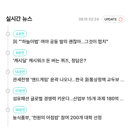
실시간 뉴스
08.10 02:24
UPDATE
4분전
與 "'하늘이법' 여야 공동 발의 괜찮아…그것이 협치"
9분전
'캐시딜' 캐시워크 돈 버는 퀴즈, 정답은?
14분전
관세전쟁 '엔드게임' 윤곽 나오나…한국 新통상정책 교두보 활
용해야
17분전
섬유패션 글로벌 경쟁력 키운다…산업부 15개 과제 180억 지
원
18분전
농식품부, '천원의 아침밥' 참여 200개 대학 선정