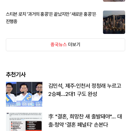
스티븐 로치 '과거의 홍콩'은 끝났지만 '새로운 홍콩'은
진행중
중국뉴스
더보기
추천기사
김민석, 제주·인천서 정청래 누르고
2승째…2대1 구도 완성
李 "결혼, 희망찬 새 출발돼야"… 대
출·청약 '결혼 페널티' 손본다