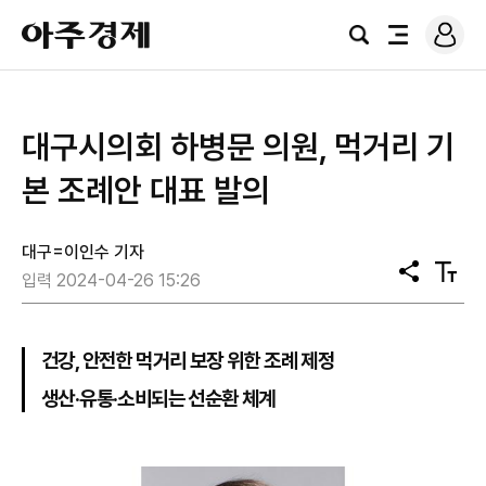
로
아
그
검
전
주
인
색
체
경
메
제
뉴
대구시의회 하병문 의원, 먹거리 기
본 조례안 대표 발의
대구=이인수 기자
공
텍
입력 2024-04-26 15:26
유
스
트
크
기
건강, 안전한 먹거리 보장 위한 조례 제정
생산·유통·소비되는 선순환 체계