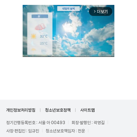
더보기
arrow_forward_ios
Mute
개인정보처리방침
청소년보호정책
사이트맵
정기간행등록번호 : 서울 아 00493
회장·발행인 : 곽영길
사장·편집인 : 임규진
청소년보호책임자 : 전운