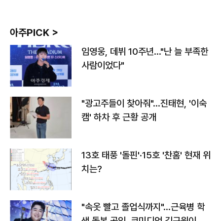
아주PICK >
임영웅, 데뷔 10주년…"난 늘 부족한
사람이었다"
"광고주들이 찾아줘"…진태현, '이숙
캠' 하차 후 근황 공개
13호 태풍 '돌핀'·15호 '찬홈' 현재 위
치는?
"속옷 빨고 졸업식까지"…근육병 학
생 돌본 공익, 코미디언 김규원이었