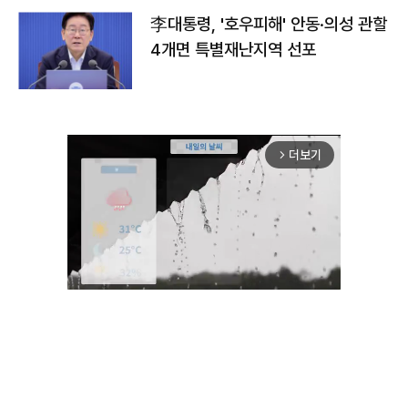
李대통령, '호우피해' 안동·의성 관할
4개면 특별재난지역 선포
더보기
arrow_forward_ios
Unmute