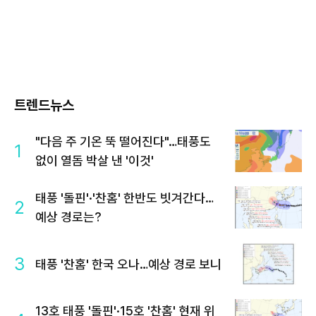
트렌드뉴스
"다음 주 기온 뚝 떨어진다"…태풍도
1
없이 열돔 박살 낸 '이것'
태풍 '돌핀'·'찬홈' 한반도 빗겨간다…
2
예상 경로는?
3
태풍 '찬홈' 한국 오나…예상 경로 보니
13호 태풍 '돌핀'·15호 '찬홈' 현재 위