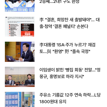
2승째…2대1 구도 완성
李 "결혼, 희망찬 새 출발돼야"… 대
출·청약 '결혼 페널티' 손본다
李대통령 'ISA·주가 누르기' 재검
토…與 "환영" 野 "졸속 국정"
이임생이 밝힌 '빵집 회동' 전말…"정
몽규, 홍명보로 하라 지시"
주유소 기름값 12주 연속 하락…L당
1800원대 유지