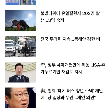
불볕더위에 온열질환자 202명 발
생…3명 숨져
전국 무더위 지속…동해안 강한 비
李, 정부 세제개편안에 제동…ISA·주
가누르기안 재검토 지시
與, 황희 '폐기 버스 청년 주택' 제안
에 "당 입장과 무관…개인 의견"