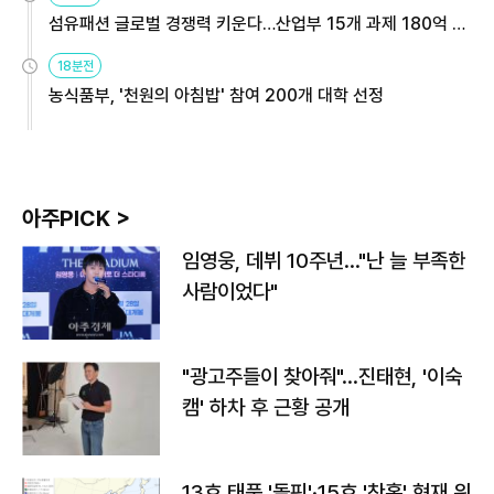
섬유패션 글로벌 경쟁력 키운다…산업부 15개 과제 180억 지
원
18분전
농식품부, '천원의 아침밥' 참여 200개 대학 선정
아주PICK >
임영웅, 데뷔 10주년…"난 늘 부족한
사람이었다"
"광고주들이 찾아줘"…진태현, '이숙
캠' 하차 후 근황 공개
13호 태풍 '돌핀'·15호 '찬홈' 현재 위