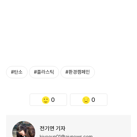
#탄소
#플라스틱
#환경캠페인
0
0
전기연 기자
kiyeoun01@ajunews.com