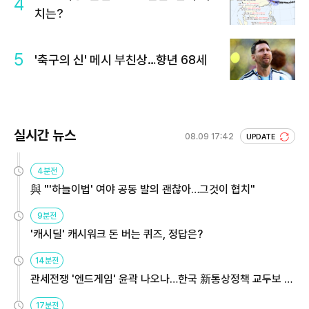
4
치는?
5
'축구의 신' 메시 부친상…향년 68세
실시간 뉴스
08.09 17:42
UPDATE
4분전
與 "'하늘이법' 여야 공동 발의 괜찮아…그것이 협치"
9분전
'캐시딜' 캐시워크 돈 버는 퀴즈, 정답은?
14분전
관세전쟁 '엔드게임' 윤곽 나오나…한국 新통상정책 교두보 활
용해야
17분전