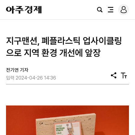
로
아
그
검
전
주
인
색
체
경
메
제
뉴
지구맨션, 폐플라스틱 업사이클링
으로 지역 환경 개선에 앞장
전기연 기자
공
텍
입력 2024-04-26 14:36
유
스
트
크
기