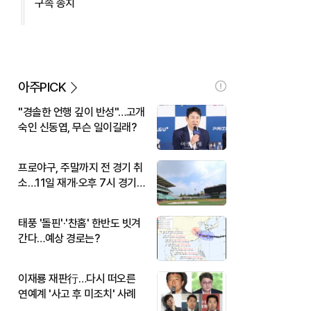
구속 송치
아주PICK
"경솔한 언행 깊이 반성"…고개
숙인 신동엽, 무슨 일이길래?
프로야구, 주말까지 전 경기 취
소…11일 재개·오후 7시 경기
시작
태풍 '돌핀'·'찬홈' 한반도 빗겨
간다…예상 경로는?
이재룡 재판行…다시 떠오른
연예계 '사고 후 미조치' 사례