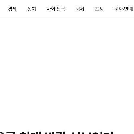
경제
정치
사회·전국
국제
포토
문화·연예