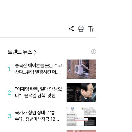
공
프
텍
유
린
스
트
트
크
기
트렌드 뉴스
중국산 에어콘을 웃돈 주고
1
산다...유럽 열광시킨 메이
디
"이재명 탄핵, 얼마 안 남았
2
다"...'윤석열 탄핵' 맞힌 무
당, '성지글' 등장
국가가 청년 상대로 '통
3
수'?...청년미래적금 12%
준다더니 "응, 오류야"