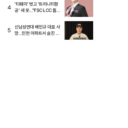
'티웨이' 벗고 '트리니티항
4
공' 새 옷…"FSC·LCC 틈
새, SSC 전략으로 공략"
신남성연대 배인규 대표 사
5
망…인천 아파트서 숨진 채
발견