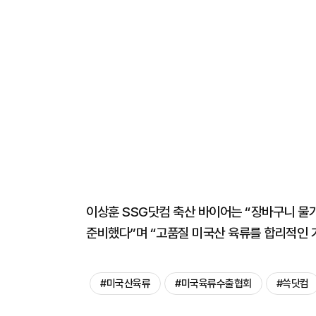
이상훈 SSG닷컴 축산 바이어는 “장바구니 물
준비했다”며 “고품질 미국산 육류를 합리적인 
#미국산육류
#미국육류수출협회
#쓱닷컴