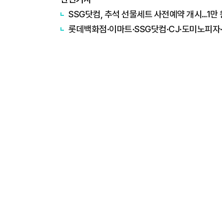
SSG닷컴, 추석 선물세트 사전예약 개시…1만
롯데백화점·이마트·SSG닷컴·CJ·도미노피