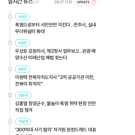
실시간 뉴스
08.07 11:21
UPDATE
4분전
폭염으로부터 시민안전 지킨다…전주시, 실내
무더위쉼터 확대
6분전
우상호 강원지사, 제2청사 업무보고...관광·해
양수산·미래산업 해법 찾는다
8분전
이원택 전북자치도지사 "2차 공공기관 이전,
전북이 최적지"
10분전
김홍열 청양군수, 물놀이·폭염 취약 현장 안전
직접 챙겨
15분전
'300억대 사기 혐의' 차가원 원헌드레드 대표