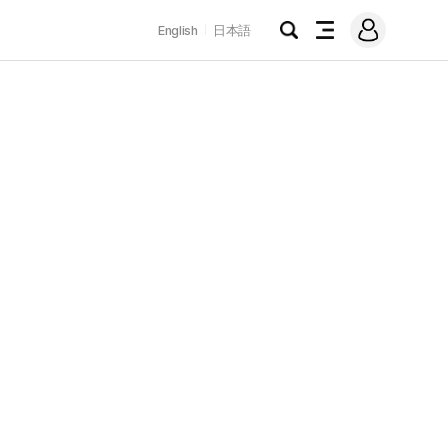
로
English
日本語
그
검
전
인
색
체
메
뉴