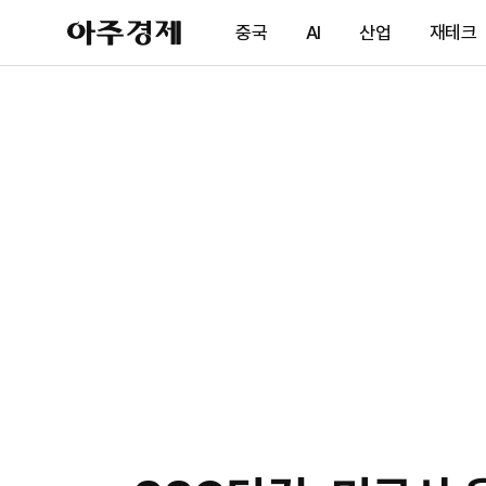
아
중국
AI
산업
재테크
주
경
제