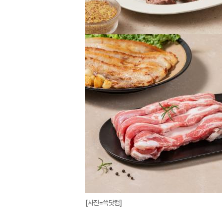
[사진=쓱닷컴]