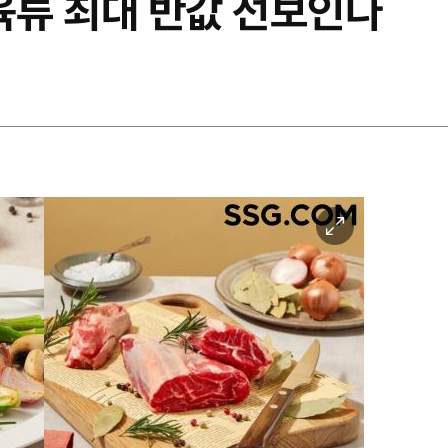
육류 최대 반값 선보인다
이
미
지
확
대