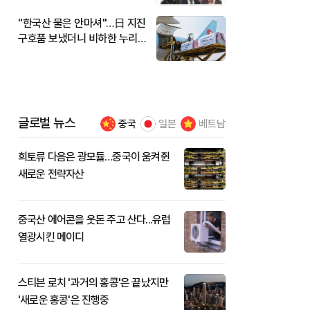
"한국산 물은 안마셔"…日 지진
구호품 보냈더니 비하한 누리
꾼
글로벌 뉴스
중국
일본
베트남
희토류 다음은 광모듈…중국이 움켜쥔
새로운 전략자산
중국산 에어콘을 웃돈 주고 산다...유럽
열광시킨 메이디
스티븐 로치 '과거의 홍콩'은 끝났지만
'새로운 홍콩'은 진행중