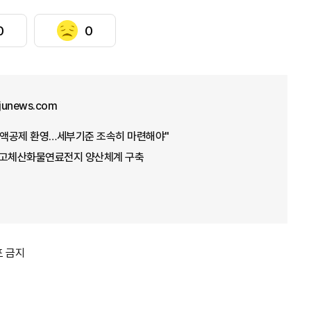
0
0
junews.com
액공제 환영…세부기준 조속히 마련해야"
 고체산화물연료전지 양산체계 구축
포 금지