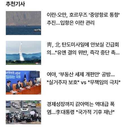
추천기사
이란·오만, 호르무즈 '중앙항로 통항'
추진…입항은 이란 관리
靑, 北 탄도미사일에 안보실 긴급회
의…"유엔 결의 위반, 즉각 중단 촉
구"
여야, '부동산 세제 개편안' 공방…
"실거주자 보호" vs "무책임의 극치"
경제성장까지 갉아먹는 역대급 폭
염…李대통령 "국가적 기후 재난"