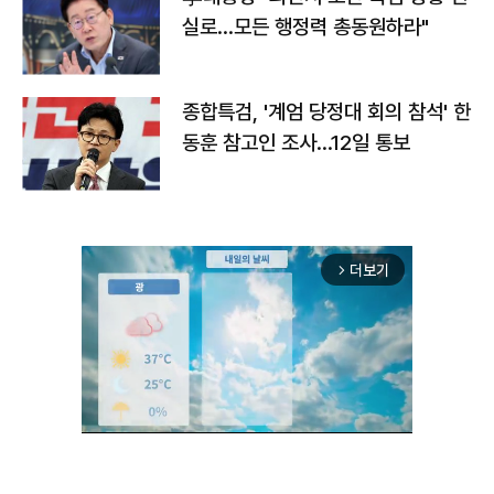
실로…모든 행정력 총동원하라"
종합특검, '계엄 당정대 회의 참석' 한
동훈 참고인 조사...12일 통보
더보기
arrow_forward_ios
Unmute