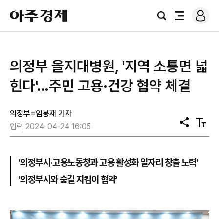
로
아
그
검
전
주
인
색
체
경
메
제
뉴
의정부 을지대병원, '지역 소통면 넓
힌다'…주민 고용·건강 협약 체결
의정부=임봉재 기자
공
텍
입력 2024-04-24 16:05
유
스
트
크
기
'의정부시·고용노동청과 고용 활성화 일자리 창출 노력'
'의정부시와 숲길 지킴이 협약'