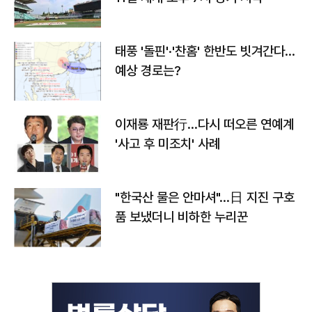
태풍 '돌핀'·'찬홈' 한반도 빗겨간다…
예상 경로는?
이재룡 재판行…다시 떠오른 연예계
'사고 후 미조치' 사례
"한국산 물은 안마셔"…日 지진 구호
품 보냈더니 비하한 누리꾼