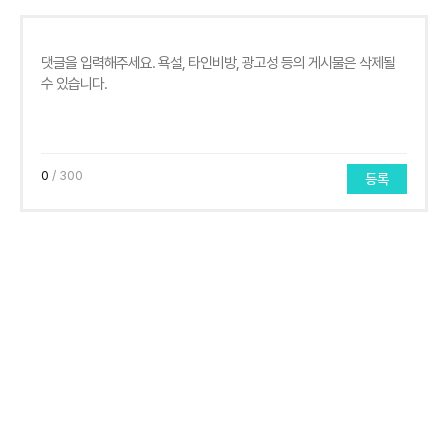
0
/ 300
등록