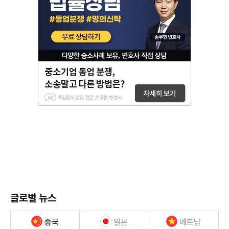
글로벌 뉴스
중국
일본
베트남