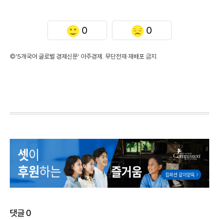
0
0
©'5개국어 글로벌 경제신문' 아주경제. 무단전재·재배포 금지
댓글
0