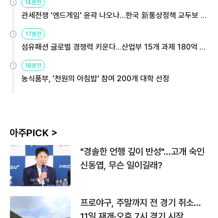
14분전
관세전쟁 '엔드게임' 윤곽 나오나…한국 新통상정책 교두보 활
용해야
17분전
섬유패션 글로벌 경쟁력 키운다…산업부 15개 과제 180억 지
원
18분전
농식품부, '천원의 아침밥' 참여 200개 대학 선정
아주PICK >
"경솔한 언행 깊이 반성"…고개 숙인
신동엽, 무슨 일이길래?
프로야구, 주말까지 전 경기 취소…
11일 재개·오후 7시 경기 시작