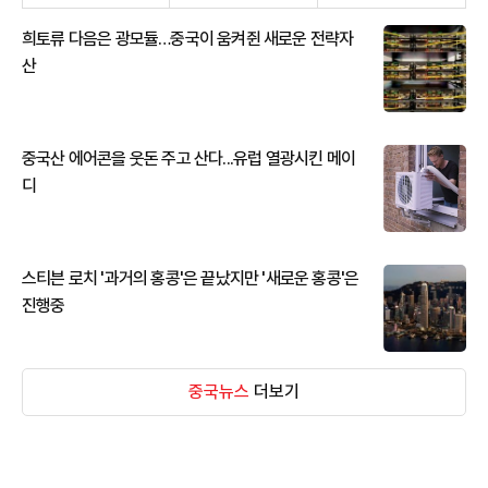
희토류 다음은 광모듈…중국이 움켜쥔 새로운 전략자
산
중국산 에어콘을 웃돈 주고 산다...유럽 열광시킨 메이
디
스티븐 로치 '과거의 홍콩'은 끝났지만 '새로운 홍콩'은
진행중
중국뉴스
더보기