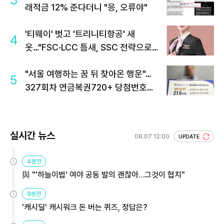
3
래적금 12% 준다더니 "응, 오류야"
'티웨이' 벗고 '트리니티항공' 새
4
옷…"FSC·LCC 틈새, SSC 전략으로
공략"
"서울 여행하는 꿈 뒤 찾아온 행운"…
5
327회차 연금복권720+ 당첨번호조
회 주목
실시간 뉴스
08.07 12:00
UPDATE
4분전
與 "'하늘이법' 여야 공동 발의 괜찮아…그것이 협치"
9분전
'캐시딜' 캐시워크 돈 버는 퀴즈, 정답은?