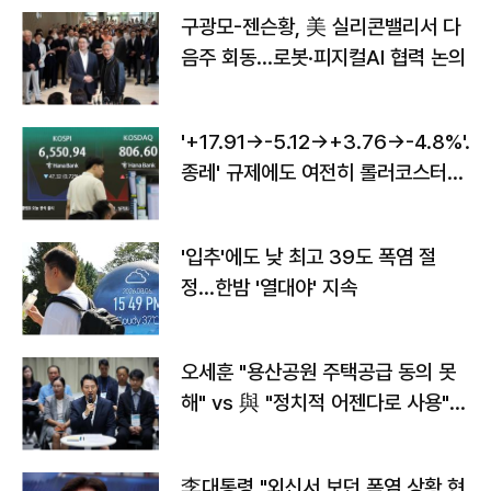
구광모-젠슨황, 美 실리콘밸리서 다
음주 회동…로봇·피지컬AI 협력 논의
'+17.91→-5.12→+3.76→-4.8%'…'
종레' 규제에도 여전히 롤러코스터
타는 코스피
'입추'에도 낮 최고 39도 폭염 절
정…한밤 '열대야' 지속
오세훈 "용산공원 주택공급 동의 못
해" vs 與 "정치적 어젠다로 사용"
맞불
李대통령 "외신서 보던 폭염 상황 현