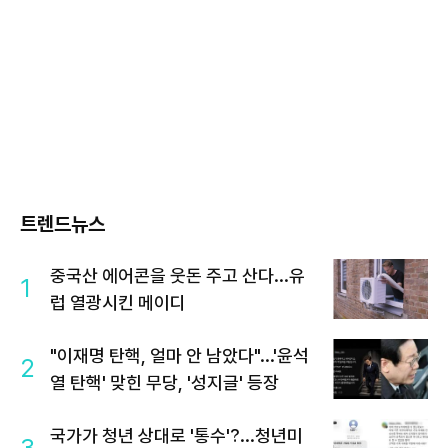
트렌드뉴스
중국산 에어콘을 웃돈 주고 산다...유
1
럽 열광시킨 메이디
"이재명 탄핵, 얼마 안 남았다"...'윤석
2
열 탄핵' 맞힌 무당, '성지글' 등장
국가가 청년 상대로 '통수'?...청년미