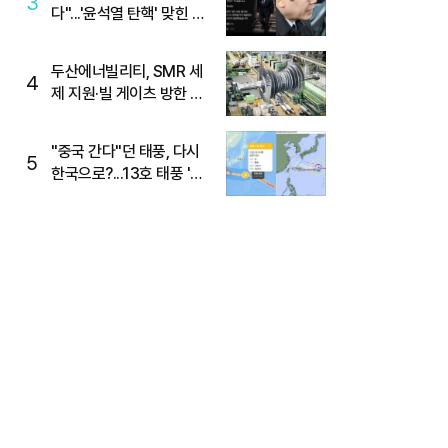
3
다"...'윤석열 탄핵' 맞힌 무
당, '성지글' 등장
두산에너빌리티, SMR 세
4
제 지원·빌 게이츠 방한 기
대에 5%대 강세
"중국 간다"던 태풍, 다시
5
한국으로?...13호 태풍 '돌
핀' 방향 급전환