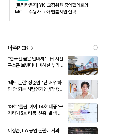
[로펌라운지] YK, 교정위원 중앙협의회와
MOU…수용자 교화·법률지원 협력
아주PICK
"한국산 물은 안마셔"…日 지진
구호품 보냈더니 비하한 누리
꾼
'태도 논란' 정준원 "난 배우 하
면 안 되는 사람인가? 생각 했
다"
13호 '돌핀' 이어 14호 태풍 '구
지라'·15호 태풍 '찬홈' 발생…
현재 위치와 이동경로는?
이상준, LA 공연 논란에 사과