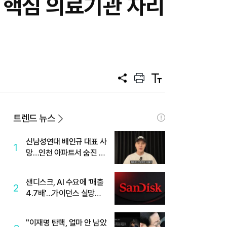
 핵심 의료기관 자리
공
프
텍
유
린
스
트
트
크
기
트렌드 뉴스
신남성연대 배인규 대표 사
1
망…인천 아파트서 숨진 채
발견
샌디스크, AI 수요에 '매출
2
4.7배'…가이던스 실망에
'주가는 하락'
"이재명 탄핵, 얼마 안 남았