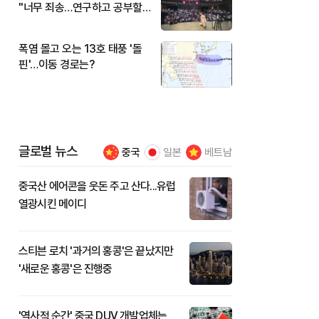
"너무 죄송…연구하고 공부할
것"
폭염 몰고 오는 13호 태풍 '돌
핀'…이동 경로는?
글로벌 뉴스
중국
일본
베트남
중국산 에어콘을 웃돈 주고 산다...유럽
열광시킨 메이디
스티븐 로치 '과거의 홍콩'은 끝났지만
'새로운 홍콩'은 진행중
'역사적 순간' 중국 DUV 개발업체는