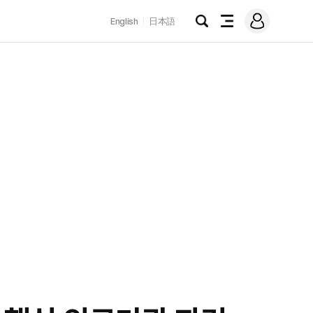
로
English
日本語
그
검
전
인
색
체
메
뉴