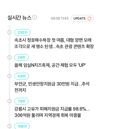
실시간 뉴스
08.06 11:45
UPDATE
23초전
속초시 청호해수욕장 첫 여름, 대형 양면 모래
조각으로 새 명소 탄생…속초 관광 콘텐츠 확장
2분전
올해 임실N치즈축제, 공간·체험 모두 'UP'
4분전
부안군, 민생안정지원금 30만원 지급…추석
전까지
7분전
강릉시 고유가 피해지원금 지급률 98.6%…
306억원 풀리며 지역경제 회복 마중물
10분전