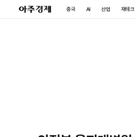
아
중국
AI
산업
재테크
주
경
제