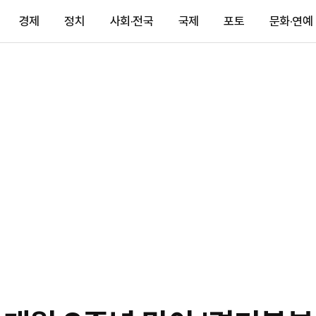
경제
정치
사회·전국
국제
포토
문화·연예