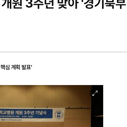
 개원 3주년 맞아 '경기북부
핵심 계획 발표'
이
미
지
확
대