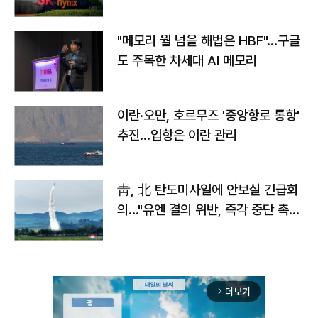
자
"메모리 월 넘을 해법은 HBF"…구글
도 주목한 차세대 AI 메모리
이란·오만, 호르무즈 '중앙항로 통항'
추진…입항은 이란 관리
靑, 北 탄도미사일에 안보실 긴급회
의…"유엔 결의 위반, 즉각 중단 촉
구"
더보기
arrow_forward_ios