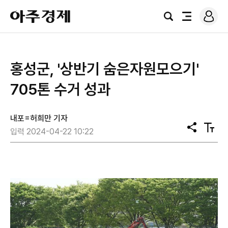
로
아
그
검
전
주
인
색
체
경
메
제
뉴
홍성군, '상반기 숨은자원모으기'
705톤 수거 성과
내포=허희만 기자
공
텍
입력 2024-04-22 10:22
유
스
트
크
기