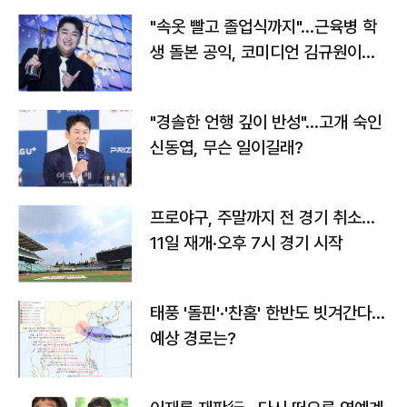
"속옷 빨고 졸업식까지"…근육병 학
생 돌본 공익, 코미디언 김규원이었
다
"경솔한 언행 깊이 반성"…고개 숙인
신동엽, 무슨 일이길래?
프로야구, 주말까지 전 경기 취소…
11일 재개·오후 7시 경기 시작
태풍 '돌핀'·'찬홈' 한반도 빗겨간다…
예상 경로는?