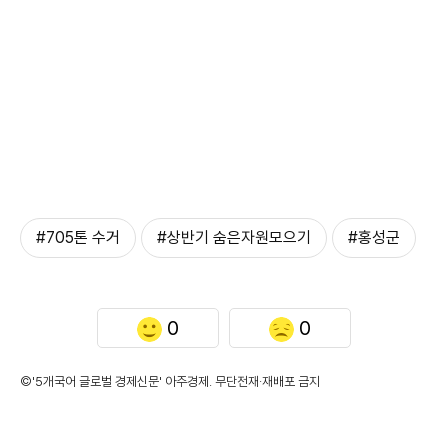
#705톤 수거
#상반기 숨은자원모으기
#홍성군
0
0
©'5개국어 글로벌 경제신문' 아주경제. 무단전재·재배포 금지