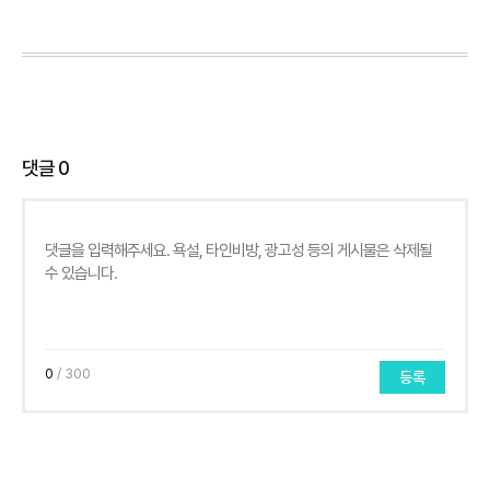
댓글
0
0
/ 300
등록