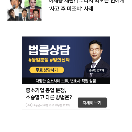
이재룡 재판行…다시 떠오른 연예계
'사고 후 미조치' 사례