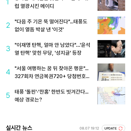
1
럽 열광시킨 메이디
"다음 주 기온 뚝 떨어진다"…태풍도
2
없이 열돔 박살 낸 '이것'
"이재명 탄핵, 얼마 안 남았다"...'윤석
3
열 탄핵' 맞힌 무당, '성지글' 등장
"서울 여행하는 꿈 뒤 찾아온 행운"…
4
327회차 연금복권720+ 당첨번호조
회 주목
태풍 '돌핀'·'찬홈' 한반도 빗겨간다…
5
예상 경로는?
실시간 뉴스
08.07 19:12
UPDATE