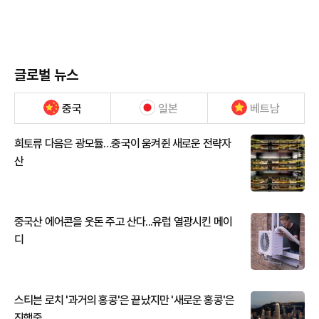
글로벌 뉴스
중국
일본
베트남
희토류 다음은 광모듈…중국이 움켜쥔 새로운 전략자
산
중국산 에어콘을 웃돈 주고 산다...유럽 열광시킨 메이
디
스티븐 로치 '과거의 홍콩'은 끝났지만 '새로운 홍콩'은
진행중