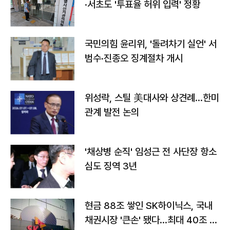
·서초도 '투표율 허위 입력' 정황
국민의힘 윤리위, '돌려차기 실언' 서
범수·진종오 징계절차 개시
위성락, 스틸 美대사와 상견례…한미
관계 발전 논의
'채상병 순직' 임성근 전 사단장 항소
심도 징역 3년
현금 88조 쌓인 SK하이닉스, 국내
채권시장 '큰손' 됐다…최대 40조 투