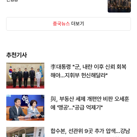
중국뉴스
더보기
추천기사
李대통령 "군, 내란 이후 신뢰 회복
해야…지휘부 헌신해달라"
與, 부동산 세제 개편안 비판 오세훈
에 '맹공'…"공급 억제기"
합수본, 선관위 9곳 추가 압색…강남