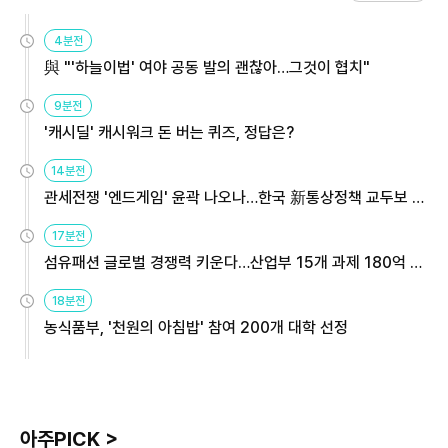
4분전
與 "'하늘이법' 여야 공동 발의 괜찮아…그것이 협치"
9분전
'캐시딜' 캐시워크 돈 버는 퀴즈, 정답은?
14분전
관세전쟁 '엔드게임' 윤곽 나오나…한국 新통상정책 교두보 활
용해야
17분전
섬유패션 글로벌 경쟁력 키운다…산업부 15개 과제 180억 지
원
18분전
농식품부, '천원의 아침밥' 참여 200개 대학 선정
아주PICK >