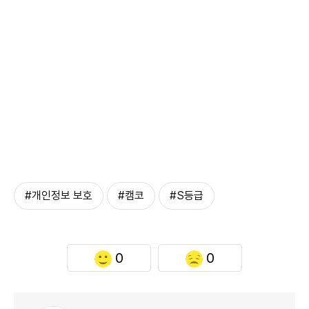
#개인정보 보호
#캠코
#S등급
0
0