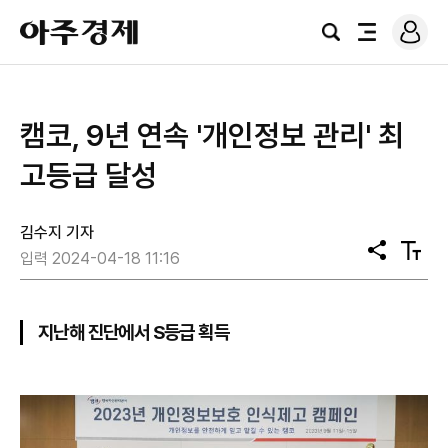
로
아
그
검
전
주
인
색
체
경
메
제
뉴
캠코, 9년 연속 '개인정보 관리' 최
고등급 달성
김수지 기자
공
텍
입력 2024-04-18 11:16
유
스
트
크
기
지난해 진단에서 S등급 획득