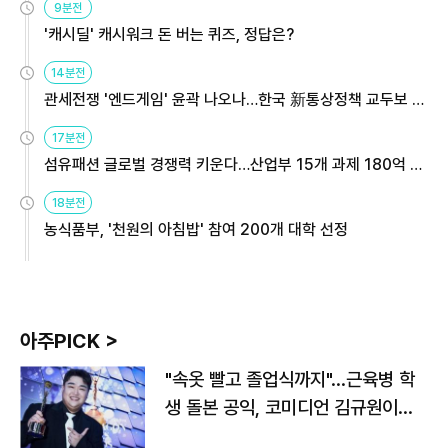
9분전
'캐시딜' 캐시워크 돈 버는 퀴즈, 정답은?
14분전
관세전쟁 '엔드게임' 윤곽 나오나…한국 新통상정책 교두보 활
용해야
17분전
섬유패션 글로벌 경쟁력 키운다…산업부 15개 과제 180억 지
원
18분전
농식품부, '천원의 아침밥' 참여 200개 대학 선정
아주PICK >
"속옷 빨고 졸업식까지"…근육병 학
생 돌본 공익, 코미디언 김규원이었
다