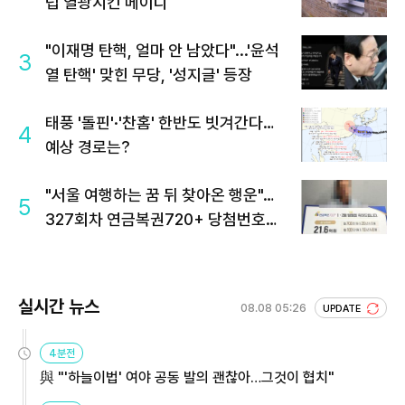
럽 열광시킨 메이디
"이재명 탄핵, 얼마 안 남았다"...'윤석
3
열 탄핵' 맞힌 무당, '성지글' 등장
태풍 '돌핀'·'찬홈' 한반도 빗겨간다…
4
예상 경로는?
"서울 여행하는 꿈 뒤 찾아온 행운"…
5
327회차 연금복권720+ 당첨번호조
회 주목
실시간 뉴스
08.08 05:26
UPDATE
4분전
與 "'하늘이법' 여야 공동 발의 괜찮아…그것이 협치"