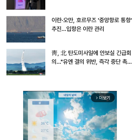
이란·오만, 호르무즈 '중앙항로 통항'
추진…입항은 이란 관리
靑, 北 탄도미사일에 안보실 긴급회
의…"유엔 결의 위반, 즉각 중단 촉
구"
더보기
arrow_forward_ios