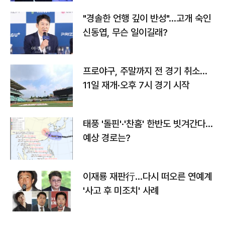
"경솔한 언행 깊이 반성"…고개 숙인
신동엽, 무슨 일이길래?
프로야구, 주말까지 전 경기 취소…
11일 재개·오후 7시 경기 시작
태풍 '돌핀'·'찬홈' 한반도 빗겨간다…
예상 경로는?
이재룡 재판行…다시 떠오른 연예계
'사고 후 미조치' 사례