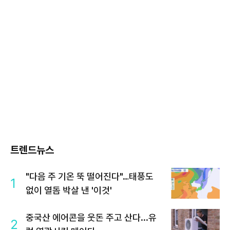
트렌드뉴스
"다음 주 기온 뚝 떨어진다"…태풍도
1
없이 열돔 박살 낸 '이것'
중국산 에어콘을 웃돈 주고 산다...유
2