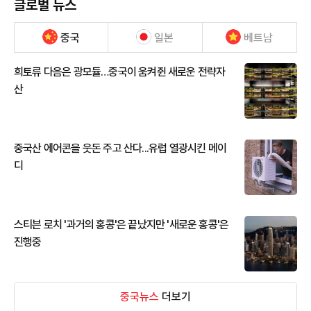
글로벌 뉴스
중국
일본
베트남
희토류 다음은 광모듈…중국이 움켜쥔 새로운 전략자
산
중국산 에어콘을 웃돈 주고 산다...유럽 열광시킨 메이
디
스티븐 로치 '과거의 홍콩'은 끝났지만 '새로운 홍콩'은
진행중
중국뉴스
더보기