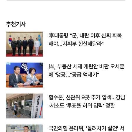
추천기사
李대통령 "군, 내란 이후 신뢰 회복
해야…지휘부 헌신해달라"
與, 부동산 세제 개편안 비판 오세훈
에 '맹공'…"공급 억제기"
합수본, 선관위 9곳 추가 압색…강남
·서초도 '투표율 허위 입력' 정황
국민의힘 윤리위, '돌려차기 실언' 서