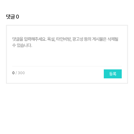
댓글
0
0
/ 300
등록