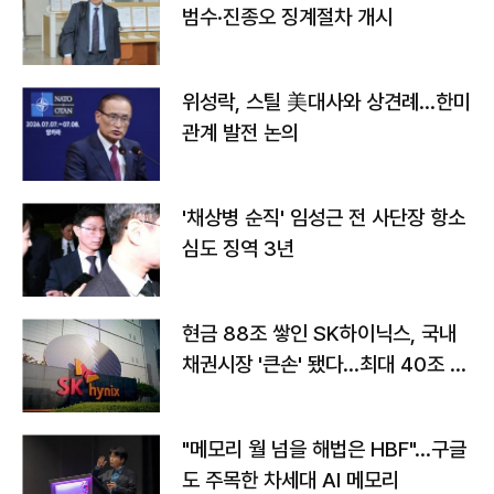
범수·진종오 징계절차 개시
위성락, 스틸 美대사와 상견례…한미
관계 발전 논의
'채상병 순직' 임성근 전 사단장 항소
심도 징역 3년
현금 88조 쌓인 SK하이닉스, 국내
채권시장 '큰손' 됐다…최대 40조 투
자
"메모리 월 넘을 해법은 HBF"…구글
도 주목한 차세대 AI 메모리