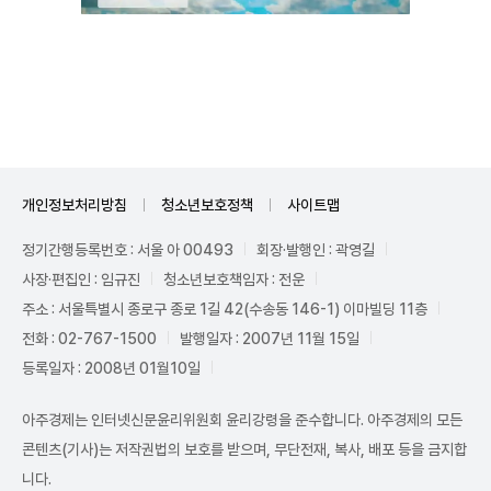
Unmute
개인정보처리방침
청소년보호정책
사이트맵
정기간행등록번호 : 서울 아 00493
회장·발행인 : 곽영길
사장·편집인 : 임규진
청소년보호책임자 : 전운
주소 : 서울특별시 종로구 종로 1길 42(수송동 146-1) 이마빌딩 11층
전화 : 02-767-1500
발행일자 : 2007년 11월 15일
등록일자 : 2008년 01월10일
아주경제는 인터넷신문윤리위원회 윤리강령을 준수합니다. 아주경제의 모든
콘텐츠(기사)는 저작권법의 보호를 받으며, 무단전재, 복사, 배포 등을 금지합
니다.