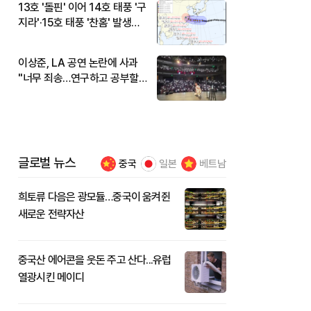
13호 '돌핀' 이어 14호 태풍 '구
지라'·15호 태풍 '찬홈' 발생…
현재 위치와 이동경로는?
이상준, LA 공연 논란에 사과
"너무 죄송…연구하고 공부할
것"
글로벌 뉴스
중국
일본
베트남
희토류 다음은 광모듈…중국이 움켜쥔
새로운 전략자산
중국산 에어콘을 웃돈 주고 산다...유럽
열광시킨 메이디