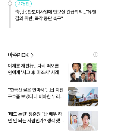
37분전
靑, 北 탄도미사일에 안보실 긴급회의…"유엔
결의 위반, 즉각 중단 촉구"
아주PICK
이재룡 재판行…다시 떠오른
연예계 '사고 후 미조치' 사례
"한국산 물은 안마셔"…日 지진
구호품 보냈더니 비하한 누리
꾼
'태도 논란' 정준원 "난 배우 하
면 안 되는 사람인가? 생각 했
다"