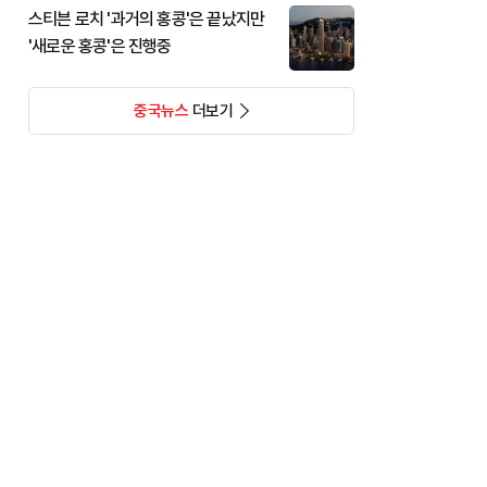
스티븐 로치 '과거의 홍콩'은 끝났지만
'새로운 홍콩'은 진행중
중국뉴스
더보기