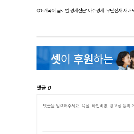
©'5개국어 글로벌 경제신문' 아주경제. 무단전재·재배
댓글
0