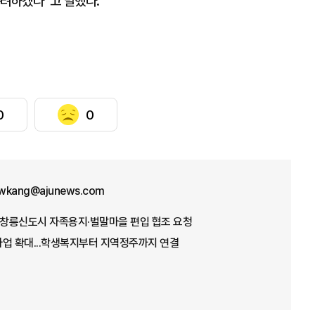
독려하겠다”고 말했다.
0
0
wkang@ajunews.com
 창릉신도시 자족용지·벌말마을 편입 협조 요청
사업 확대...학생복지부터 지역정주까지 연결