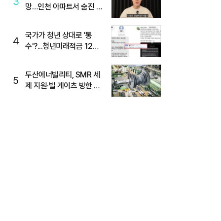
3
망…인천 아파트서 숨진 채
발견
국가가 청년 상대로 '통
4
수'?...청년미래적금 12%
준다더니 "응, 오류야"
두산에너빌리티, SMR 세
5
제 지원·빌 게이츠 방한 기
대에 5%대 강세