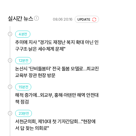
실시간 뉴스
08.06 20:16
UPDATE
4분전
추미애 지사 "경기도 재정난 복지 확대 아닌 인
구구조·낡은 세수체계 문제"
12분전
논산시 '단비돌봄터' 전국 돌봄 모델로…최교진
교육부 장관 현장 방문
15분전
해적 증가에...외교부, 홍해·아덴만 해역 안전대
책 점검
23분전
서천군의회, 제10대 첫 기자간담회…"현장에
서 답 찾는 의회로"