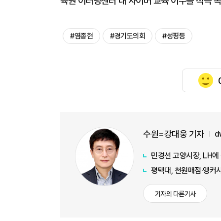
육원 이러닝센터 내 사이버 교육 이수를 적극 
#염종현
#경기도의회
#성평등
수원=강대웅 기자
d
민경선 고양시장, LH에
평택대, 천원매점·앵커
기자의 다른기사