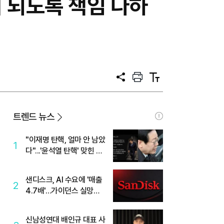
 되도록 책임 다하
공
프
텍
유
린
스
트
트
크
기
트렌드 뉴스
"이재명 탄핵, 얼마 안 남았
1
다"...'윤석열 탄핵' 맞힌 무
당, '성지글' 등장
샌디스크, AI 수요에 '매출
2
4.7배'…가이던스 실망에
'주가는 하락'
신남성연대 배인규 대표 사