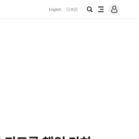
로
English
日本語
그
검
전
인
색
체
메
뉴