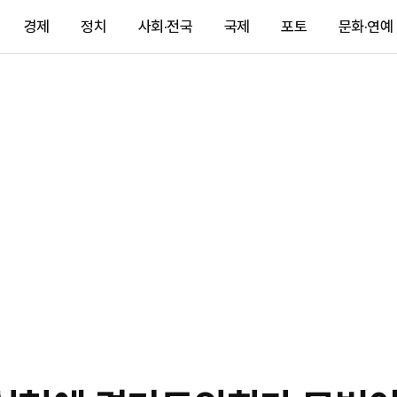
경제
정치
사회·전국
국제
포토
문화·연예