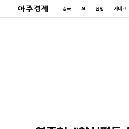
아
중국
AI
산업
재테크
주
경
제