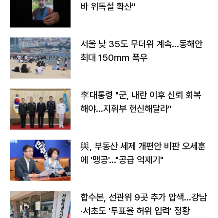
바 위독설 확산"
서울 낮 35도 무더위 계속…동해안
최대 150㎜ 폭우
李대통령 "군, 내란 이후 신뢰 회복
해야…지휘부 헌신해달라"
與, 부동산 세제 개편안 비판 오세훈
에 '맹공'…"공급 억제기"
합수본, 선관위 9곳 추가 압색…강남
·서초도 '투표율 허위 입력' 정황