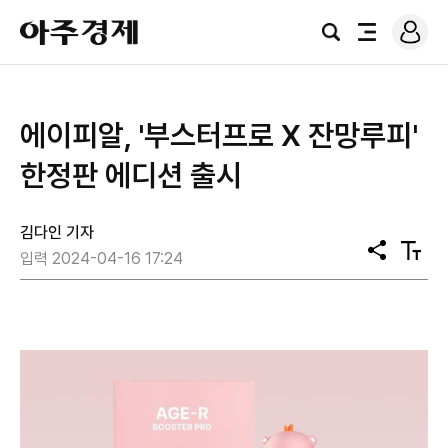
로
아
그
검
전
주
인
색
체
경
메
제
뉴
에이피알, '부스터프로 X 잔망루피'
한정판 에디션 출시
김다인 기자
공
텍
입력 2024-04-16 17:24
유
스
트
크
기