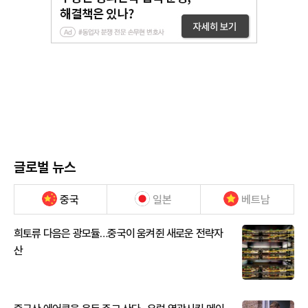
글로벌 뉴스
중국
일본
베트남
희토류 다음은 광모듈…중국이 움켜쥔 새로운 전략자
산