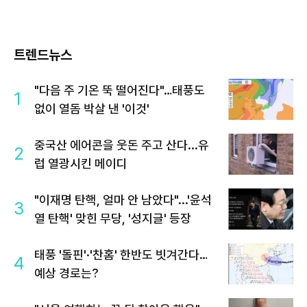
트렌드뉴스
"다음 주 기온 뚝 떨어진다"…태풍도
1
없이 열돔 박살 낸 '이것'
중국산 에어콘을 웃돈 주고 산다...유
2
럽 열광시킨 메이디
"이재명 탄핵, 얼마 안 남았다"...'윤석
3
열 탄핵' 맞힌 무당, '성지글' 등장
태풍 '돌핀'·'찬홈' 한반도 빗겨간다…
4
예상 경로는?