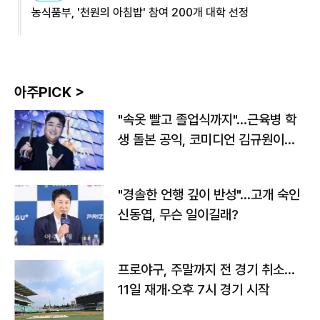
농식품부, '천원의 아침밥' 참여 200개 대학 선정
아주PICK >
"속옷 빨고 졸업식까지"…근육병 학
생 돌본 공익, 코미디언 김규원이었
다
"경솔한 언행 깊이 반성"…고개 숙인
신동엽, 무슨 일이길래?
프로야구, 주말까지 전 경기 취소…
11일 재개·오후 7시 경기 시작