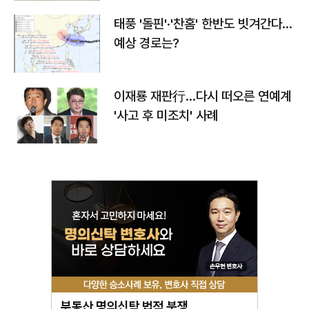
태풍 '돌핀'·'찬홈' 한반도 빗겨간다…
예상 경로는?
이재룡 재판行…다시 떠오른 연예계
'사고 후 미조치' 사례