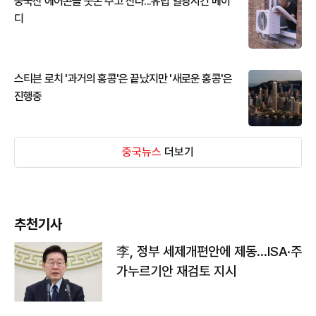
중국산 에어콘을 웃돈 주고 산다...유럽 열광시킨 메이
디
스티븐 로치 '과거의 홍콩'은 끝났지만 '새로운 홍콩'은
진행중
중국뉴스
더보기
추천기사
李, 정부 세제개편안에 제동…ISA·주
가누르기안 재검토 지시