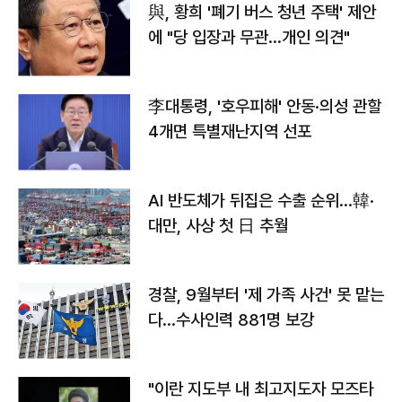
與, 황희 '폐기 버스 청년 주택' 제안
에 "당 입장과 무관…개인 의견"
李대통령, '호우피해' 안동·의성 관할
4개면 특별재난지역 선포
AI 반도체가 뒤집은 수출 순위…韓·
대만, 사상 첫 日 추월
경찰, 9월부터 '제 가족 사건' 못 맡는
다…수사인력 881명 보강
"이란 지도부 내 최고지도자 모즈타