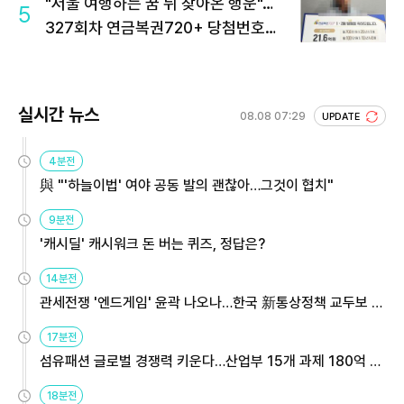
"서울 여행하는 꿈 뒤 찾아온 행운"…
5
327회차 연금복권720+ 당첨번호조
회 주목
실시간 뉴스
08.08 07:29
UPDATE
4분전
與 "'하늘이법' 여야 공동 발의 괜찮아…그것이 협치"
9분전
'캐시딜' 캐시워크 돈 버는 퀴즈, 정답은?
14분전
관세전쟁 '엔드게임' 윤곽 나오나…한국 新통상정책 교두보 활
용해야
17분전
섬유패션 글로벌 경쟁력 키운다…산업부 15개 과제 180억 지
원
18분전