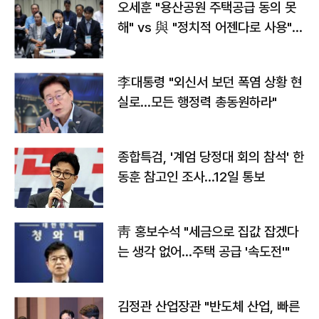
오세훈 "용산공원 주택공급 동의 못
해" vs 與 "정치적 어젠다로 사용"
맞불
李대통령 "외신서 보던 폭염 상황 현
실로…모든 행정력 총동원하라"
종합특검, '계엄 당정대 회의 참석' 한
동훈 참고인 조사...12일 통보
靑 홍보수석 "세금으로 집값 잡겠다
는 생각 없어…주택 공급 '속도전'"
김정관 산업장관 "반도체 산업, 빠른