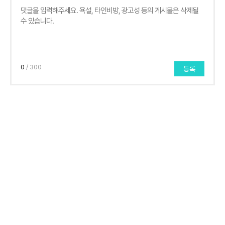
0
/ 300
등록