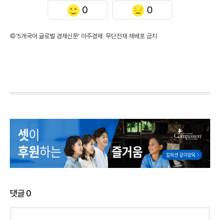
0
0
©'5개국어 글로벌 경제신문' 아주경제. 무단전재·재배포 금지
댓글
0