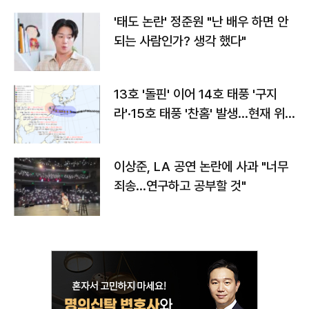
'태도 논란' 정준원 "난 배우 하면 안
되는 사람인가? 생각 했다"
13호 '돌핀' 이어 14호 태풍 '구지
라'·15호 태풍 '찬홈' 발생…현재 위
치와 이동경로는?
이상준, LA 공연 논란에 사과 "너무
죄송…연구하고 공부할 것"