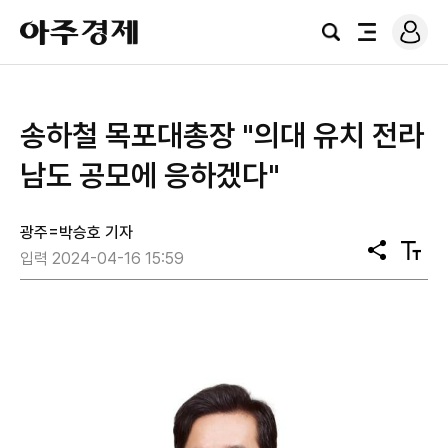
로
아
그
검
전
주
인
색
체
경
메
제
뉴
송하철 목포대총장 "의대 유치 전라
남도 공모에 응하겠다"
광주=박승호 기자
공
텍
입력 2024-04-16 15:59
유
스
트
크
기