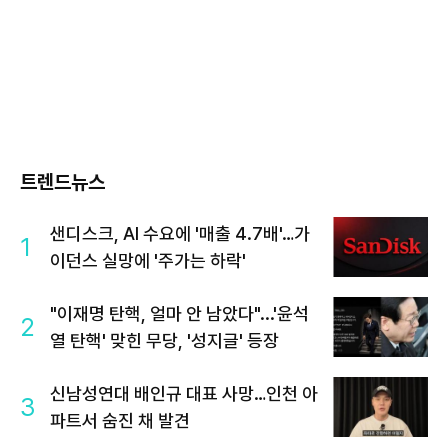
트렌드뉴스
샌디스크, AI 수요에 '매출 4.7배'…가
1
이던스 실망에 '주가는 하락'
"이재명 탄핵, 얼마 안 남았다"...'윤석
2
열 탄핵' 맞힌 무당, '성지글' 등장
신남성연대 배인규 대표 사망…인천 아
3
파트서 숨진 채 발견