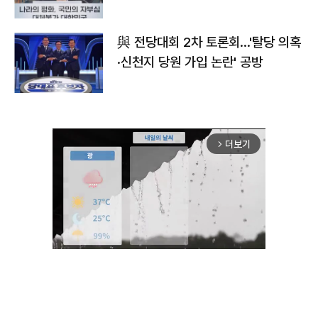
與 전당대회 2차 토론회…'탈당 의혹
·신천지 당원 가입 논란' 공방
더보기
arrow_forward_ios
Unmute