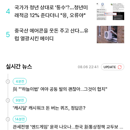
국가가 청년 상대로 '통수'?...청년미
4
래적금 12% 준다더니 "응, 오류야"
중국산 에어콘을 웃돈 주고 산다...유
5
럽 열광시킨 메이디
실시간 뉴스
08.06 22:41
UPDATE
4분전
與 "'하늘이법' 여야 공동 발의 괜찮아…그것이 협치"
9분전
'캐시딜' 캐시워크 돈 버는 퀴즈, 정답은?
14분전
관세전쟁 '엔드게임' 윤곽 나오나…한국 新통상정책 교두보 활