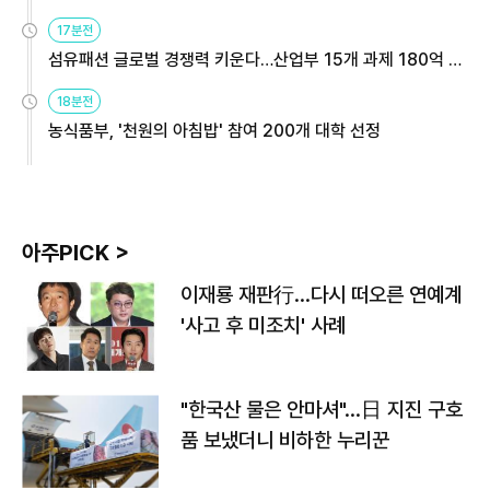
용해야
17분전
섬유패션 글로벌 경쟁력 키운다…산업부 15개 과제 180억 지
원
18분전
농식품부, '천원의 아침밥' 참여 200개 대학 선정
아주PICK >
이재룡 재판行…다시 떠오른 연예계
'사고 후 미조치' 사례
"한국산 물은 안마셔"…日 지진 구호
품 보냈더니 비하한 누리꾼