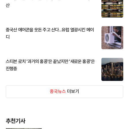
산
중국산 에어콘을 웃돈 주고 산다...유럽 열광시킨 메이
디
스티븐 로치 '과거의 홍콩'은 끝났지만 '새로운 홍콩'은
진행중
중국뉴스
더보기
추천기사