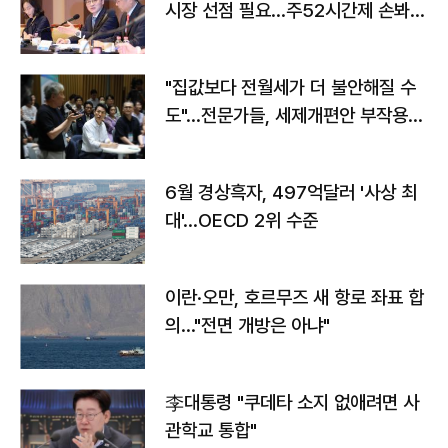
시장 선점 필요…주52시간제 손봐
야"
"집값보다 전월세가 더 불안해질 수
도"…전문가들, 세제개편안 부작용
우려
6월 경상흑자, 497억달러 '사상 최
대'…OECD 2위 수준
이란·오만, 호르무즈 새 항로 좌표 합
의…"전면 개방은 아냐"
李대통령 "쿠데타 소지 없애려면 사
관학교 통합"