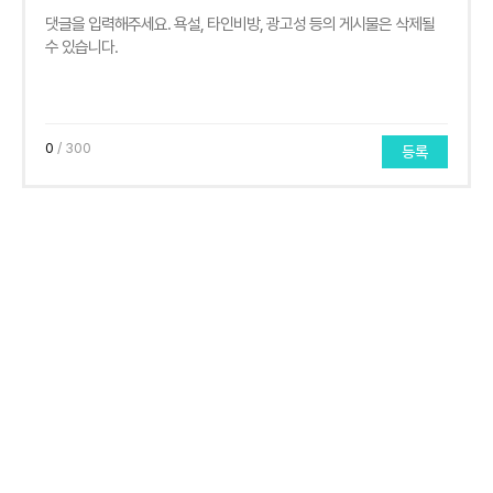
0
/ 300
등록