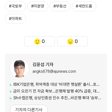
#국토부
#미분양
#부동산
#세컨드홈
#아파트
0
0
김윤섭 기자
angks678@ajunews.com
IBK기업은행, 취약계층 대상 '비대면 햇살론' 출시…포용금융 확대
금리 오르기 전 자금 확보…은행채 발행 40% 급증, 대출금리도 '들썩'
Sh수협은행, 상상인증권 인수 추진…비은행 확대 '승부수'
기자의 다른기사