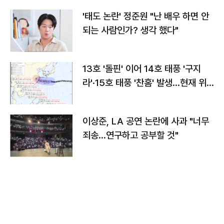
'태도 논란' 정준원 "난 배우 하면 안
되는 사람인가? 생각 했다"
13호 '돌핀' 이어 14호 태풍 '구지
라'·15호 태풍 '찬홈' 발생…현재 위
치와 이동경로는?
이상준, LA 공연 논란에 사과 "너무
죄송…연구하고 공부할 것"