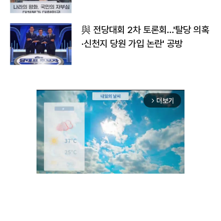
與 전당대회 2차 토론회…'탈당 의혹
·신천지 당원 가입 논란' 공방
더보기
arrow_forward_ios
Unmute