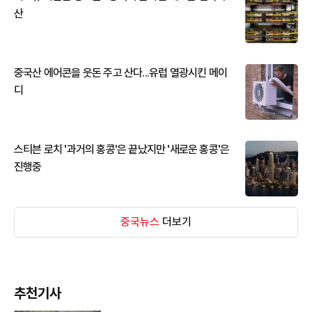
산
중국산 에어콘을 웃돈 주고 산다...유럽 열광시킨 메이
디
스티븐 로치 '과거의 홍콩'은 끝났지만 '새로운 홍콩'은
진행중
중국뉴스
더보기
추천기사