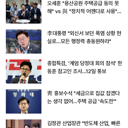
오세훈 "용산공원 주택공급 동의 못
해" vs 與 "정치적 어젠다로 사용"
맞불
李대통령 "외신서 보던 폭염 상황 현
실로…모든 행정력 총동원하라"
종합특검, '계엄 당정대 회의 참석' 한
동훈 참고인 조사...12일 통보
靑 홍보수석 "세금으로 집값 잡겠다
는 생각 없어…주택 공급 '속도전'"
김정관 산업장관 "반도체 산업, 빠른