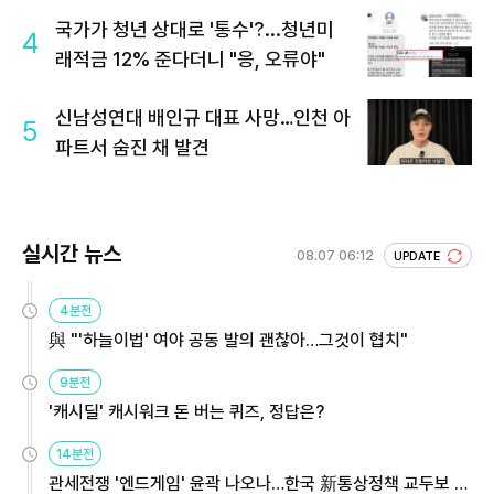
국가가 청년 상대로 '통수'?...청년미
4
래적금 12% 준다더니 "응, 오류야"
신남성연대 배인규 대표 사망…인천 아
5
파트서 숨진 채 발견
실시간 뉴스
08.07 06:12
UPDATE
4분전
與 "'하늘이법' 여야 공동 발의 괜찮아…그것이 협치"
9분전
'캐시딜' 캐시워크 돈 버는 퀴즈, 정답은?
14분전
관세전쟁 '엔드게임' 윤곽 나오나…한국 新통상정책 교두보 활