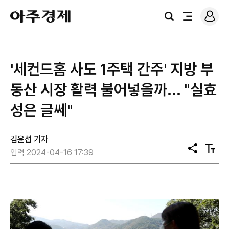
로
아
그
검
전
주
인
색
체
경
메
제
뉴
'세컨드홈 사도 1주택 간주' 지방 부
동산 시장 활력 불어넣을까... "실효
성은 글쎄"
김윤섭 기자
공
텍
입력 2024-04-16 17:39
유
스
트
크
기