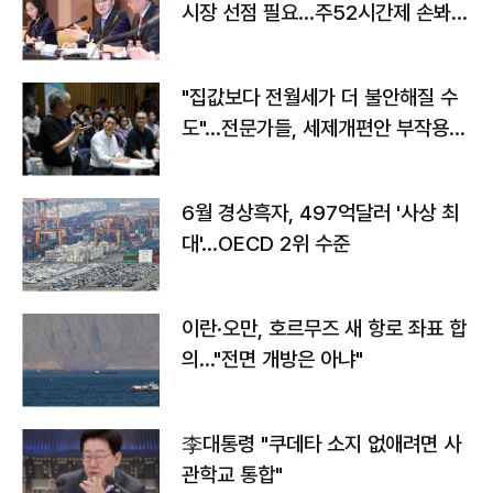
시장 선점 필요…주52시간제 손봐
야"
"집값보다 전월세가 더 불안해질 수
도"…전문가들, 세제개편안 부작용
우려
6월 경상흑자, 497억달러 '사상 최
대'…OECD 2위 수준
이란·오만, 호르무즈 새 항로 좌표 합
의…"전면 개방은 아냐"
李대통령 "쿠데타 소지 없애려면 사
관학교 통합"