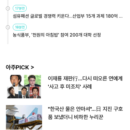
용해야
17분전
섬유패션 글로벌 경쟁력 키운다…산업부 15개 과제 180억 지
원
18분전
농식품부, '천원의 아침밥' 참여 200개 대학 선정
아주PICK >
이재룡 재판行…다시 떠오른 연예계
'사고 후 미조치' 사례
"한국산 물은 안마셔"…日 지진 구호
품 보냈더니 비하한 누리꾼