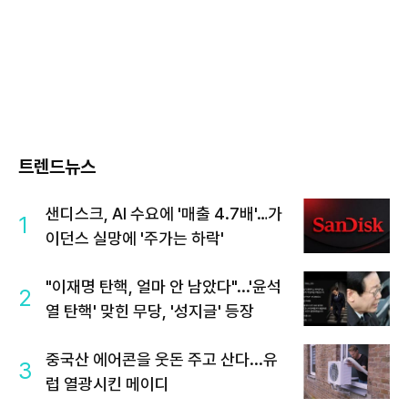
트렌드뉴스
샌디스크, AI 수요에 '매출 4.7배'…가
1
이던스 실망에 '주가는 하락'
"이재명 탄핵, 얼마 안 남았다"...'윤석
2
열 탄핵' 맞힌 무당, '성지글' 등장
중국산 에어콘을 웃돈 주고 산다...유
3
럽 열광시킨 메이디