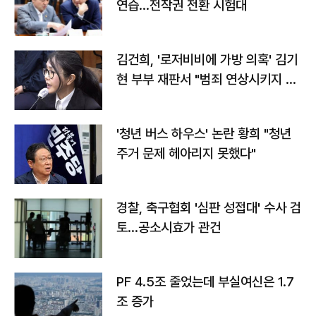
연습…전작권 전환 시험대
김건희, '로저비비에 가방 의혹' 김기
현 부부 재판서 "범죄 연상시키지 말
라"
'청년 버스 하우스' 논란 황희 "청년
주거 문제 헤아리지 못했다"
경찰, 축구협회 '심판 성접대' 수사 검
토…공소시효가 관건
PF 4.5조 줄었는데 부실여신은 1.7
조 증가