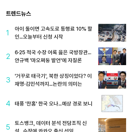
트렌드뉴스
아이 둘이면 고속도로 통행료 10% 할
1
인…오늘부터 신청 시작
6·25 적국 수장 어록 읊은 국방장관…
2
안규백 '마오쩌둥 발언'에 자질론
'거꾸로 태극기', 북한 상징이었다? 이
3
재명·김민석까지…논란의 의미는
4
태풍 '찬홈' 한국 오나…예상 경로 보니
토스뱅크, 데이터 분석 전담조직 신
5
설…수장에 카카오 출신 선임