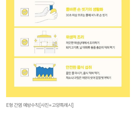
E형 간염 예방수칙[사진=고양특례시]