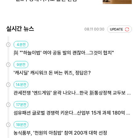
실시간 뉴스
08.11 00:30
UPDATE
4분전
與 "'하늘이법' 여야 공동 발의 괜찮아…그것이 협치"
9분전
'캐시딜' 캐시워크 돈 버는 퀴즈, 정답은?
14분전
관세전쟁 '엔드게임' 윤곽 나오나…한국 新통상정책 교두보 활
용해야
17분전
섬유패션 글로벌 경쟁력 키운다…산업부 15개 과제 180억 지
원
18분전
농식품부, '천원의 아침밥' 참여 200개 대학 선정