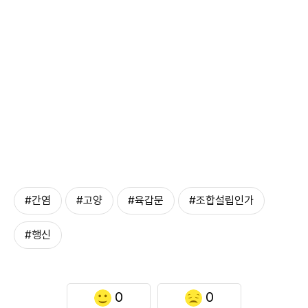
#간염
#고양
#육갑문
#조합설립인가
#행신
0
0