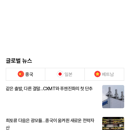
글로벌 뉴스
중국
일본
베트남
같은 출발, 다른 결말...CXMT와 푸젠진화의 첫 단추
희토류 다음은 광모듈…중국이 움켜쥔 새로운 전략자
산