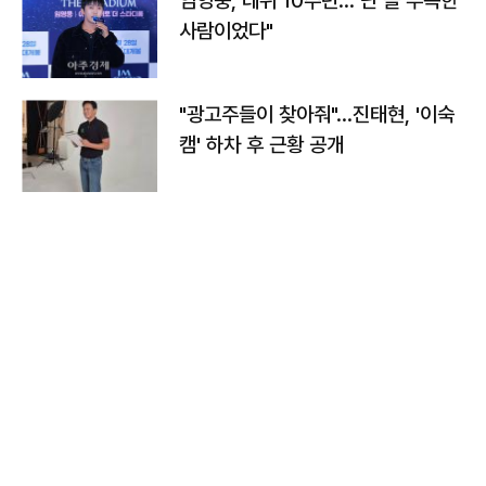
임영웅, 데뷔 10주년…"난 늘 부족한
사람이었다"
"광고주들이 찾아줘"…진태현, '이숙
캠' 하차 후 근황 공개