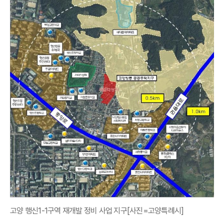
고양 행신1-1구역 재개발 정비 사업 지구[사진=고양특례시]