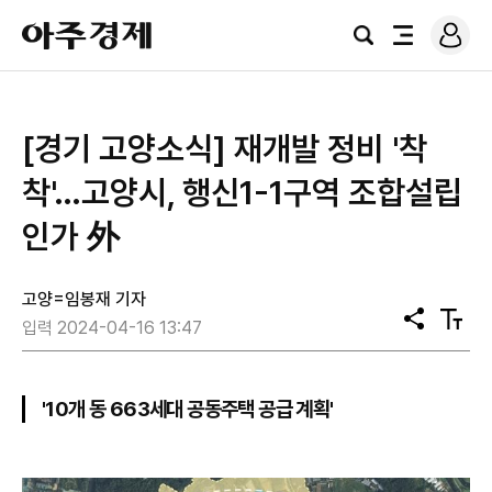
로
아
그
검
전
주
인
색
체
경
메
제
뉴
[경기 고양소식] 재개발 정비 '착
착'…고양시, 행신1-1구역 조합설립
인가 外
고양=임봉재 기자
공
텍
입력 2024-04-16 13:47
유
스
트
크
기
'10개 동 663세대 공동주택 공급 계획'