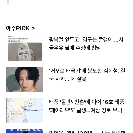
아주PICK >
광복절 앞두고 "김구는 빨갱이"…서
울우유 불매 주장에 황당
'거꾸로 태극기'에 분노한 김희철, 결
국 사과…"제 잘못"
태풍 '돌핀'·'찬홈'에 이어 16호 태풍
'페이러우'도 발생…예상 경로 보니