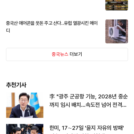
중국산 에어콘을 웃돈 주고 산다...유럽 열광시킨 메이
디
중국뉴스
더보기
추천기사
李 "광주 군공항 기능, 2028년 중순
까지 임시 배치…속도전 넘어 전격
전"
한미, 17∼27일 '을지 자유의 방패'