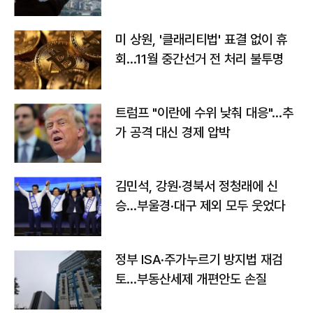
미 상원, '클래리티법' 표결 없이 휴
회…11월 중간선거 전 처리 불투명
트럼프 "이란에 수위 낮춰 대응"…추
가 공격 대신 경제 압박
김민석, 강원·경북서 정청래에 신
승…부울경·대구 제외 모두 웃었다
정부 ISA·주가누르기 방지법 재검
토…부동산세제 개편안도 손질