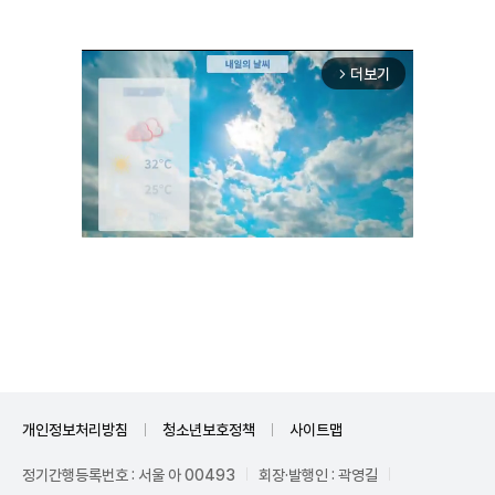
더보기
arrow_forward_ios
Unmute
개인정보처리방침
청소년보호정책
사이트맵
정기간행등록번호 : 서울 아 00493
회장·발행인 : 곽영길