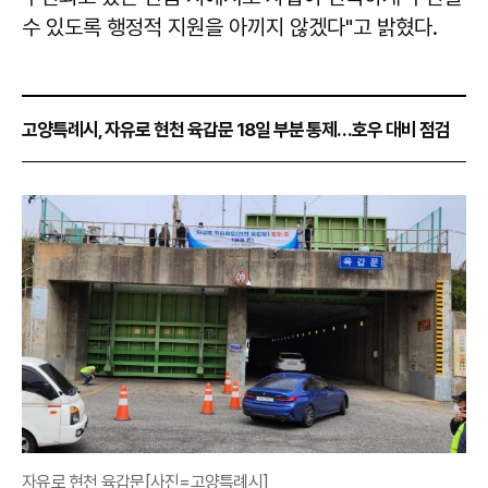
수 있도록 행정적 지원을 아끼지 않겠다"고 밝혔다.
고양특례시, 자유로 현천 육갑문 18일 부분 통제…호우 대비 점검
자유로 현천 육갑문[사진=고양특례시]