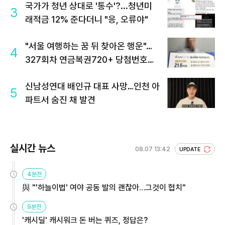
국가가 청년 상대로 '통수'?...청년미
3
래적금 12% 준다더니 "응, 오류야"
"서울 여행하는 꿈 뒤 찾아온 행운"…
4
327회차 연금복권720+ 당첨번호조
회 주목
신남성연대 배인규 대표 사망…인천 아
5
파트서 숨진 채 발견
실시간 뉴스
08.07 13:42
UPDATE
4분전
與 "'하늘이법' 여야 공동 발의 괜찮아…그것이 협치"
9분전
'캐시딜' 캐시워크 돈 버는 퀴즈, 정답은?