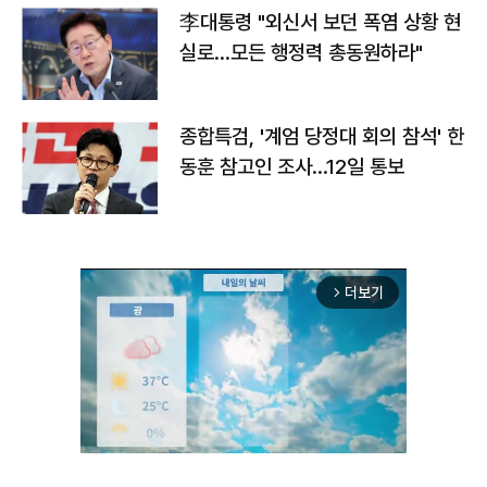
李대통령 "외신서 보던 폭염 상황 현
실로…모든 행정력 총동원하라"
종합특검, '계엄 당정대 회의 참석' 한
동훈 참고인 조사...12일 통보
더보기
arrow_forward_ios