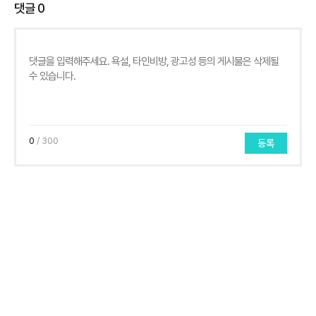
댓글
0
0
/ 300
등록