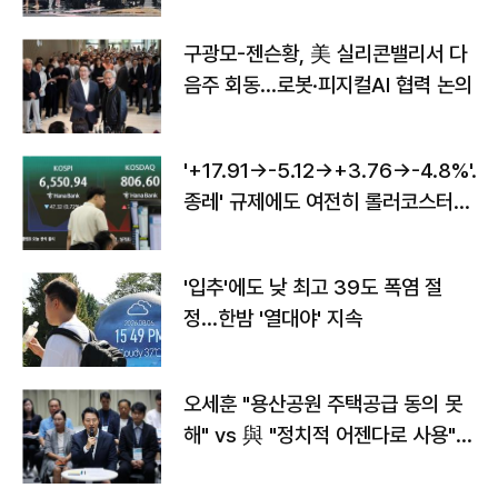
구광모-젠슨황, 美 실리콘밸리서 다
음주 회동…로봇·피지컬AI 협력 논의
'+17.91→-5.12→+3.76→-4.8%'…'
종레' 규제에도 여전히 롤러코스터
타는 코스피
'입추'에도 낮 최고 39도 폭염 절
정…한밤 '열대야' 지속
오세훈 "용산공원 주택공급 동의 못
해" vs 與 "정치적 어젠다로 사용"
맞불