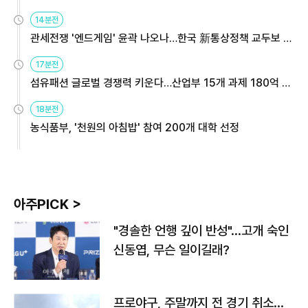
14분전
관세전쟁 '엔드게임' 윤곽 나오나…한국 新통상정책 교두보 활
용해야
17분전
섬유패션 글로벌 경쟁력 키운다…산업부 15개 과제 180억 지
원
18분전
농식품부, '천원의 아침밥' 참여 200개 대학 선정
아주PICK >
"경솔한 언행 깊이 반성"…고개 숙인
신동엽, 무슨 일이길래?
프로야구, 주말까지 전 경기 취소…