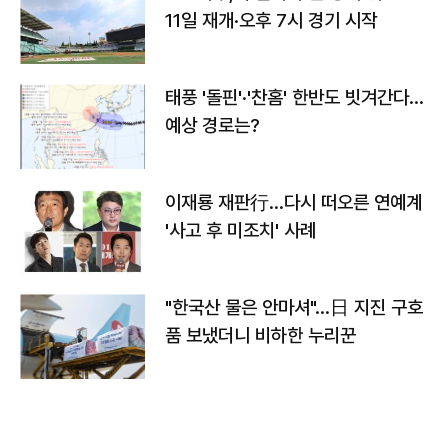
11일 재개·오후 7시 경기 시작
태풍 '돌핀'·'찬홈' 한반도 빗겨간다…
예상 경로는?
이재룡 재판行…다시 떠오른 연예계
'사고 후 미조치' 사례
"한국산 물은 안마셔"…日 지진 구호
품 보냈더니 비하한 누리꾼