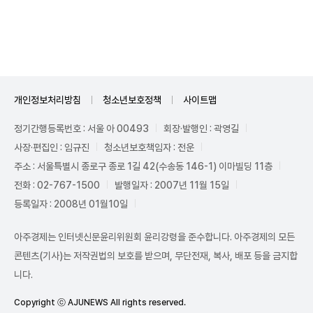
Unmute
개인정보처리방침
청소년보호정책
사이트맵
정기간행등록번호 : 서울 아 00493
회장·발행인 : 곽영길
사장·편집인 : 임규진
청소년보호책임자 : 전운
주소 : 서울특별시 종로구 종로 1길 42(수송동 146-1) 이마빌딩 11층
전화 : 02-767-1500
발행일자 : 2007년 11월 15일
등록일자 : 2008년 01월10일
아주경제는 인터넷신문윤리위원회 윤리강령을 준수합니다. 아주경제의 모든
콘텐츠(기사)는 저작권법의 보호를 받으며, 무단전재, 복사, 배포 등을 금지합
니다.
Copyright ⓒ AJUNEWS All rights reserved.