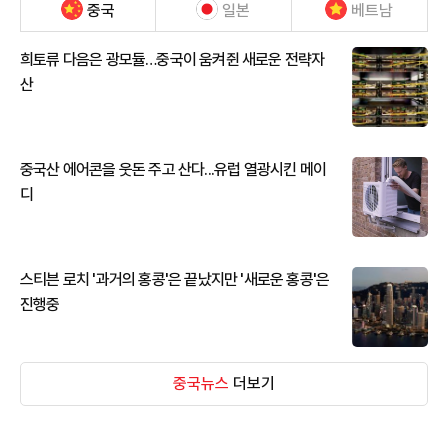
중국
일본
베트남
희토류 다음은 광모듈…중국이 움켜쥔 새로운 전략자
산
중국산 에어콘을 웃돈 주고 산다...유럽 열광시킨 메이
디
스티븐 로치 '과거의 홍콩'은 끝났지만 '새로운 홍콩'은
진행중
중국뉴스
더보기