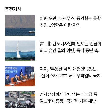
추천기사
이란·오만, 호르무즈 '중앙항로 통항'
추진…입항은 이란 관리
靑, 北 탄도미사일에 안보실 긴급회
의…"유엔 결의 위반, 즉각 중단 촉
구"
여야, '부동산 세제 개편안' 공방…
"실거주자 보호" vs "무책임의 극치"
경제성장까지 갉아먹는 역대급 폭
염…李대통령 "국가적 기후 재난"