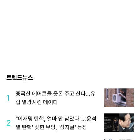
트렌드뉴스
중국산 에어콘을 웃돈 주고 산다...유
1
럽 열광시킨 메이디
"이재명 탄핵, 얼마 안 남았다"...'윤석
2
열 탄핵' 맞힌 무당, '성지글' 등장