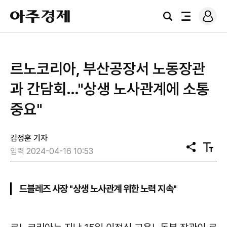
로
아
그
검
전
주
인
색
체
경
메
제
뉴
르노코리아, 부산공장서 노동장관
과 간담회…"상생 노사관계에 소통
중요"
김정훈 기자
공
텍
입력 2024-04-16 10:53
유
스
트
크
기
드블레즈 사장 "상생 노사관계 위한 노력 지속"