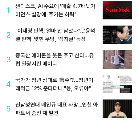
샌디스크, AI 수요에 '매출 4.7배'…가
1
이던스 실망에 '주가는 하락'
"이재명 탄핵, 얼마 안 남았다"...'윤석
2
열 탄핵' 맞힌 무당, '성지글' 등장
중국산 에어콘을 웃돈 주고 산다...유
3
럽 열광시킨 메이디
국가가 청년 상대로 '통수'?...청년미
4
래적금 12% 준다더니 "응, 오류야"
신남성연대 배인규 대표 사망…인천 아
5
파트서 숨진 채 발견