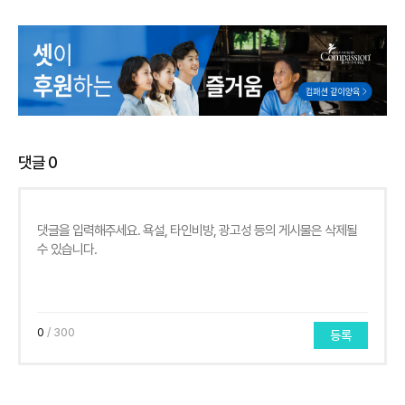
댓글
0
0
/ 300
등록