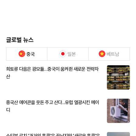
글로벌 뉴스
중국
일본
베트남
희토류 다음은 광모듈…중국이 움켜쥔 새로운 전략자
산
중국산 에어콘을 웃돈 주고 산다...유럽 열광시킨 메이
디
스티븐 로치 '과거의 홍콩'은 끝났지만 '새로운 홍콩'은