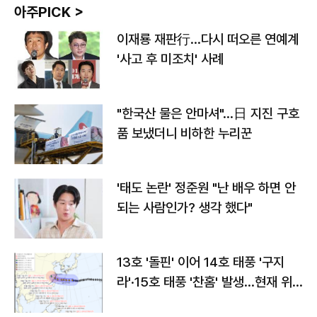
아주PICK >
이재룡 재판行…다시 떠오른 연예계
'사고 후 미조치' 사례
"한국산 물은 안마셔"…日 지진 구호
품 보냈더니 비하한 누리꾼
'태도 논란' 정준원 "난 배우 하면 안
되는 사람인가? 생각 했다"
13호 '돌핀' 이어 14호 태풍 '구지
라'·15호 태풍 '찬홈' 발생…현재 위
치와 이동경로는?