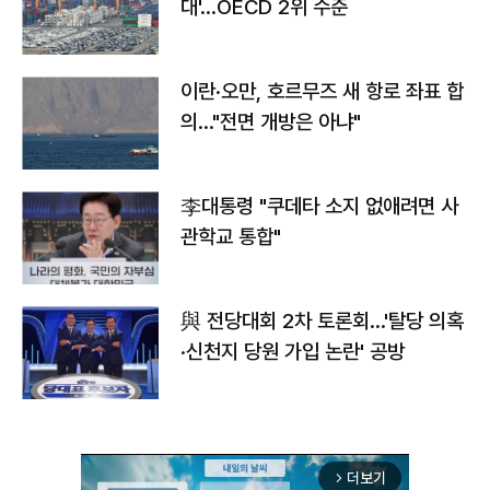
대'…OECD 2위 수준
이란·오만, 호르무즈 새 항로 좌표 합
의…"전면 개방은 아냐"
李대통령 "쿠데타 소지 없애려면 사
관학교 통합"
與 전당대회 2차 토론회…'탈당 의혹
·신천지 당원 가입 논란' 공방
더보기
arrow_forward_ios