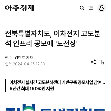
로
아
그
검
전
주
인
색
체
경
메
제
뉴
전북특별자치도, 이차전지 고도분
석 인프라 공모에 '도전장'
전주=김한호 기자
공
텍
입력 2024-04-15 17:30
유
스
트
크
기
이차전지 실시간 고도분석센터 기반구축 공모사업 참여…
5년간 최대 150억원 지원