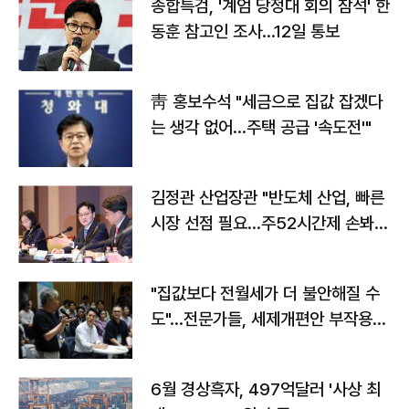
종합특검, '계엄 당정대 회의 참석' 한
동훈 참고인 조사...12일 통보
靑 홍보수석 "세금으로 집값 잡겠다
는 생각 없어…주택 공급 '속도전'"
김정관 산업장관 "반도체 산업, 빠른
시장 선점 필요…주52시간제 손봐
야"
"집값보다 전월세가 더 불안해질 수
도"…전문가들, 세제개편안 부작용
우려
6월 경상흑자, 497억달러 '사상 최