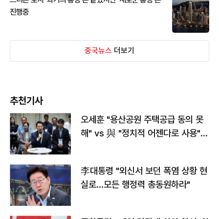
진행중
중국뉴스
더보기
추천기사
오세훈 "용산공원 주택공급 동의 못
해" vs 與 "정치적 어젠다로 사용"
맞불
李대통령 "외신서 보던 폭염 상황 현
실로…모든 행정력 총동원하라"