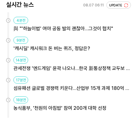
실시간 뉴스
08.07 06:11
UPDATE
4분전
與 "'하늘이법' 여야 공동 발의 괜찮아…그것이 협치"
9분전
'캐시딜' 캐시워크 돈 버는 퀴즈, 정답은?
14분전
관세전쟁 '엔드게임' 윤곽 나오나…한국 新통상정책 교두보 활
용해야
17분전
섬유패션 글로벌 경쟁력 키운다…산업부 15개 과제 180억 지
원
18분전
농식품부, '천원의 아침밥' 참여 200개 대학 선정